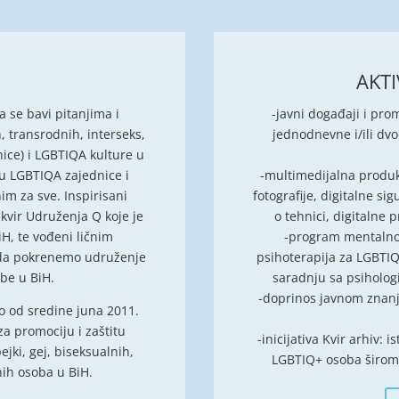
AKTI
a se bavi pitanjima i
-javni događaji i prom
, transrodnih, interseks,
jednodnevne i/ili d
nice) i LGBTIQA kulture u
šću LGBTIQA zajednice i
-multimedijalna produkc
m za sve. Inspirisani
fotografije, digitalne si
kvir Udruženja Q koje je
o tehnici, digitalne 
H, te vođeni ličnim
-program mentalnog
 da pokrenemo udruženje
psihoterapija za LGBTIQ
be u BiH.
saradnju sa psiholog
-doprinos javnom znanj
 od sredine juna 2011.
a promociju i zaštitu
-
inicijativa Kvir arhiv: 
ejki, gej, biseksualnih,
LGBTIQ+ osoba širom B
lnih osoba u BiH.