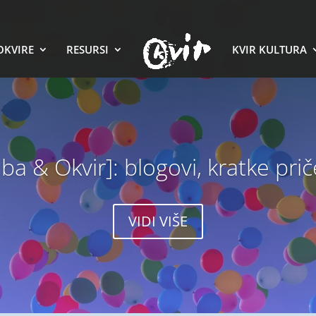
OKVIRE
RESURSI
KVIR KULTURA
a & Okvir]: blogovi, kratke prič
VIDI VIŠE