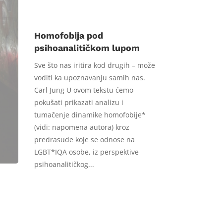
Homofobija pod
psihoanalitičkom lupom
Sve što nas iritira kod drugih – može
voditi ka upoznavanju samih nas.
Carl Jung U ovom tekstu ćemo
pokušati prikazati analizu i
tumačenje dinamike homofobije*
(vidi: napomena autora) kroz
predrasude koje se odnose na
LGBT*IQA osobe, iz perspektive
psihoanalitičkog...