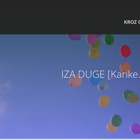
KROZ 
IZA DUGE [Karike.b