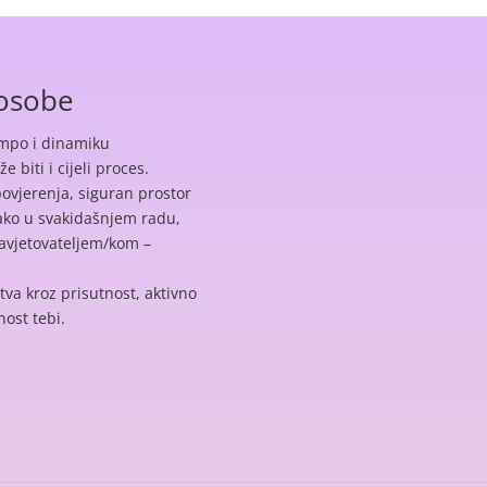
 osobe
empo i dinamiku
 biti i cijeli proces.
 povjerenja, siguran prostor
ako u svakidašnjem radu,
savjetovateljem/kom –
tva kroz prisutnost, aktivno
nost tebi.