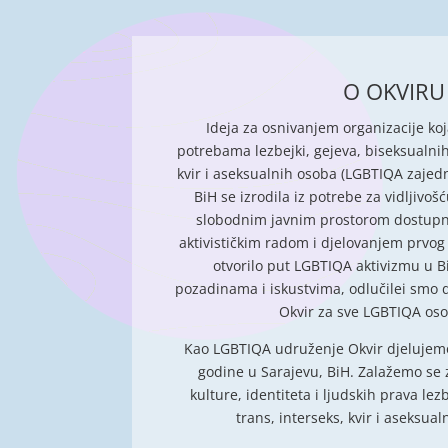
O OKVIRU
Ideja za osnivanjem organizacije koj
potrebama lezbejki, gejeva, biseksualnih
kvir i aseksualnih osoba (LGBTIQA zajed
BiH se izrodila iz potrebe za vidljivo
slobodnim javnim prostorom dostupni
aktivističkim radom i djelovanjem prvog 
otvorilo put LGBTIQA aktivizmu u Bi
pozadinama i iskustvima, odlučilei smo
Okvir za sve LGBTIQA oso
Kao LGBTIQA udruženje Okvir djelujemo
godine u Sarajevu, BiH. Zalažemo se z
kulture, identiteta i ljudskih prava lezb
trans, interseks, kvir i aseksua