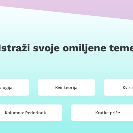
Istraži svoje omiljene tem
logija
Kvir teorija
Kvir 
Kolumna: Pederlook
Kratke priče