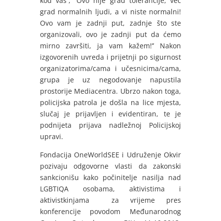
kod vas’’, ‘’Ovo nije grad tolerancije, već
grad normalnih ljudi, a vi niste normalni!
Ovo vam je zadnji put, zadnje što ste
organizovali, ovo je zadnji put da ćemo
mirno završiti, ja vam kažem!’’ Nakon
izgovorenih uvreda i prijetnji po sigurnost
organizatorima/cama i učesnicima/cama,
grupa je uz negodovanje napustila
prostorije Mediacentra. Ubrzo nakon toga,
policijska patrola je došla na lice mjesta,
slučaj je prijavljen i evidentiran, te je
podnijeta prijava nadležnoj Policijskoj
upravi.
Fondacija OneWorldSEE i Udruženje Okvir
pozivaju odgovorne vlasti da zakonski
sankcionišu kako počinitelje nasilja nad
LGBTIQA osobama, aktivistima i
aktivistkinjama za vrijeme pres
konferencije povodom Međunarodnog