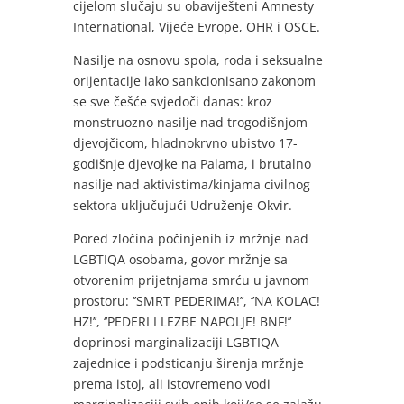
cijelom slučaju su obaviješteni Amnesty
International, Vijeće Evrope, OHR i OSCE.
Nasilje na osnovu spola, roda i seksualne
orijentacije iako sankcionisano zakonom
se sve češće svjedoči danas: kroz
monstruozno nasilje nad trogodišnjom
djevojčicom, hladnokrvno ubistvo 17-
godišnje djevojke na Palama, i brutalno
nasilje nad aktivistima/kinjama civilnog
sektora uključujući Udruženje Okvir.
Pored zločina počinjenih iz mržnje nad
LGBTIQA osobama, govor mržnje sa
otvorenim prijetnjama smrću u javnom
prostoru: ‘’SMRT PEDERIMA!’’, ‘’NA KOLAC!
HZ!’’, ‘’PEDERI I LEZBE NAPOLJE! BNF!’’
doprinosi marginalizaciji LGBTIQA
zajednice i podsticanju širenja mržnje
prema istoj, ali istovremeno vodi