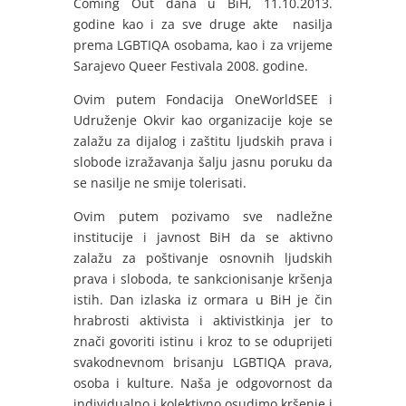
Coming Out dana u BiH, 11.10.2013.
godine kao i za sve druge akte nasilja
prema LGBTIQA osobama, kao i za vrijeme
Sarajevo Queer Festivala 2008. godine.
Ovim putem Fondacija OneWorldSEE i
Udruženje Okvir kao organizacije koje se
zalažu za dijalog i zaštitu ljudskih prava i
slobode izražavanja šalju jasnu poruku da
se nasilje ne smije tolerisati.
Ovim putem pozivamo sve nadležne
institucije i javnost BiH da se aktivno
zalažu za poštivanje osnovnih ljudskih
prava i sloboda, te sankcionisanje kršenja
istih. Dan izlaska iz ormara u BiH je čin
hrabrosti aktivista i aktivistkinja jer to
znači govoriti istinu i kroz to se oduprijeti
svakodnevnom brisanju LGBTIQA prava,
osoba i kulture. Naša je odgovornost da
individualno i kolektivno osudimo kršenje i