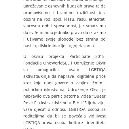
ugrožavanje osnovnih ljudskih prava te da
promovišemo i branimo različitost bez
obzira na rod, spol, klasu, rasu, etnicitet,
starosnu dob i sposobnost, jer smatramo
da svi/e imamo jednako pravo da izrazimo
i uživamo svoje slobode bez straha od
nasilja, diskriminacije i ugnjetavanja.
U okviru projekta Participate 2015,
Fondacija OneWorldSEE i Udruženje Okvir
su omogućilei osam LGBTIQA
aktivista/kinja da naprave digitalne priče
kroz koje nam govore o svojim ličnim i
političkim iskustvima. Udruženje Okvir je
napravilo dva participatorna videa ‘’Queer
Re:act’’ o kvir aktivizmu u BiH i ‘’S ljubavlju,
vaša djeca’’ o odnosu LGBTIQA osoba sa
roditeljima da bi se povećala vidljivost
LGBTIQA prava, osoba, kulture i identiteta