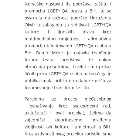
Norveške nastaviti da podržava zaštitu i
promociju LGBT*IQA prava u BiH, te se
osvrnula na važnost podrške Udruženju
Okvir u zalaganju za vidljivost LGBT*IQA
kulture i ljudskih prava kroz
multimedijalnu umjetnost i afirmativnu
promociju talentovanih LGBT*IQA osoba u
BiH. Demir Mekić je najavio izvođenje
forum teatar predstave, te nakon
obraćanja prisutnima, izvelei smo prikaz
ličnih priča LGBT*IQA osoba nakon čega je
publika imala priliku da odabere priču za
forumovanje i transformiše istu.
Paralelno uz proces međusobnog
osnaživanja kroz svakodnevni rad,
uključujući i ovaj projekat, želimo da
zajednički doprinesemo građenju
vidljivosti kvir kulture i umjetnosti u BiH.
Kroz aktivnosti ovog projekta koristilei smo