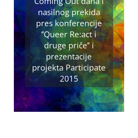
Coming Out dana i
nasilnog prekida
pres konferencije
‘’Queer Re:act i
druge priče’’ i
prezentacije
projekta Participate
2015