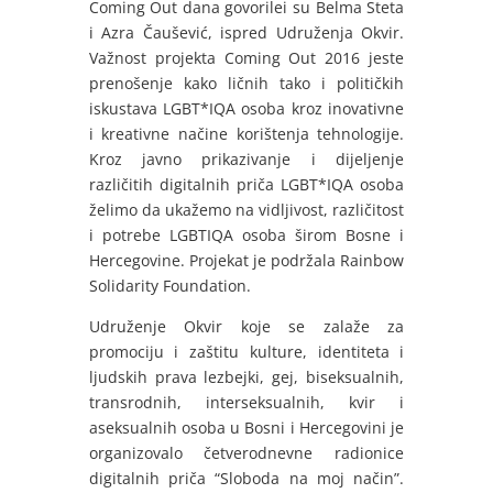
Coming Out dana govorilei su Belma Steta
i Azra Čaušević, ispred Udruženja Okvir.
Važnost projekta Coming Out 2016 jeste
prenošenje kako ličnih tako i političkih
iskustava LGBT*IQA osoba kroz
inovativne
i kreativne načine korištenja tehnologije.
Kroz javno prikazivanje i dijeljenje
različitih digitalnih priča LGBT*IQA osoba
želimo da ukažemo na vidljivost, različitost
i potrebe LGBTIQA osoba širom Bosne i
Hercegovine. Projekat je podržala Rainbow
Solidarity Foundation.
Udruženje Okvir koje
se zalaže za
promociju i zaštitu kulture, identiteta i
ljudskih prava lezbejki, gej, biseksualnih,
transrodnih, interseksualnih, kvir i
aseksualnih osoba u Bosni i Hercegovini je
organizovalo četverodnevne radionice
digitalnih priča “Sloboda na moj način”.