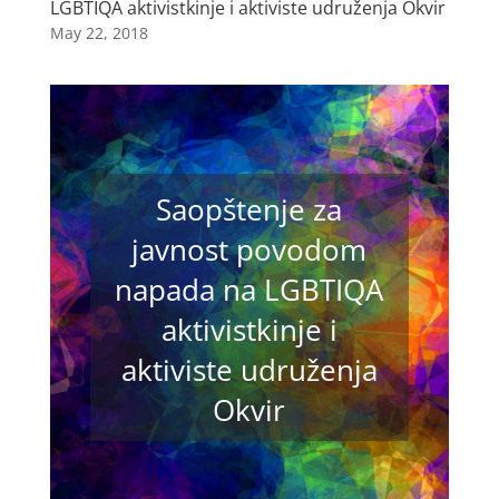
LGBTIQA aktivistkinje i aktiviste udruženja Okvir
May 22, 2018
Saopštenje za
javnost povodom
napada na LGBTIQA
aktivistkinje i
aktiviste udruženja
Okvir