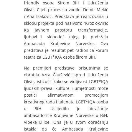
friendly osoba širom BiH i Udruženja
Okvir. Cijeli proces su vodilei Demir Mekić
i Ana Isaković. Predstava je realizovana u
sklopu projekta pod nazivom: “Kroz okvire:
Ka javnom prostoru transformacije,
ljubavi i slobode“ kojeg je podržala
Ambasada Kraljevine Norveške. Ova
predstava je rezultat pet radionica Forum
teatra za LGBT*IQA osobe širom BiH.
Na premijeri predstave prisutnima se
obratila Azra Čaušević ispred Udruženja
Okvir, ističući kako se vidljivost LGBT*IQA
ljudskih prava, kulture i umjetnosti može
postići afirmativnom promocijom
kreativnog rada i talenata LGBT*IQA osoba
u BiH. Uslijedilo je obraćanje
ambasadorice Kraljevine Norveške u BiH,
Vibeke Lilloe
. Ona je u svom obraćanju
istakla da će Ambasada Kraljevine