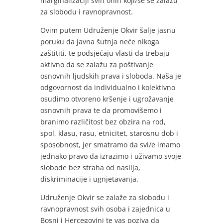
marginalizaciji svih onih koji/se se zalažu
za slobodu i ravnopravnost.
Ovim putem Udruženje Okvir šalje jasnu
poruku da javna šutnja neće nikoga
zaštititi, te podsjećaju vlasti da trebaju
aktivno da se zalažu za poštivanje
osnovnih ljudskih prava i sloboda. Naša je
odgovornost da individualno i kolektivno
osudimo otvoreno kršenje i ugrožavanje
osnovnih prava te da promovišemo i
branimo različitost bez obzira na rod,
spol, klasu, rasu, etnicitet, starosnu dob i
sposobnost, jer smatramo da svi/e imamo
jednako pravo da izrazimo i uživamo svoje
slobode bez straha od nasilja,
diskriminacije i ugnjetavanja.
Udruženje Okvir se zalaže za slobodu i
ravnopravnost svih osoba i zajednica u
Bosni i Hercegovini te vas poziva da