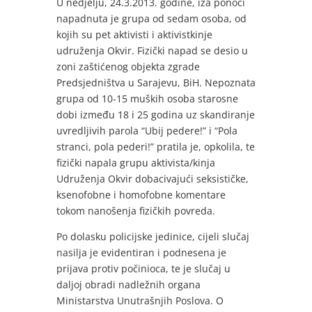
U nedjelju, 24.3.2013. godine, iza ponoći
napadnuta je grupa od sedam osoba, od
kojih su pet aktivisti i aktivistkinje
udruženja Okvir. Fizički napad se desio u
zoni zaštićenog objekta zgrade
Predsjedništva u Sarajevu, BiH. Nepoznata
grupa od 10-15 muških osoba starosne
dobi između 18 i 25 godina uz skandiranje
uvredljivih parola “Ubij pedere!” i “Pola
stranci, pola pederi!” pratila je, opkolila, te
fizički napala grupu aktivista/kinja
Udruženja Okvir dobacivajući seksističke,
ksenofobne i homofobne komentare
tokom nanošenja fizičkih povreda.
Po dolasku policijske jedinice, cijeli slučaj
nasilja je evidentiran i podnesena je
prijava protiv počinioca, te je slučaj u
daljoj obradi nadležnih organa
Ministarstva Unutrašnjih Poslova. O