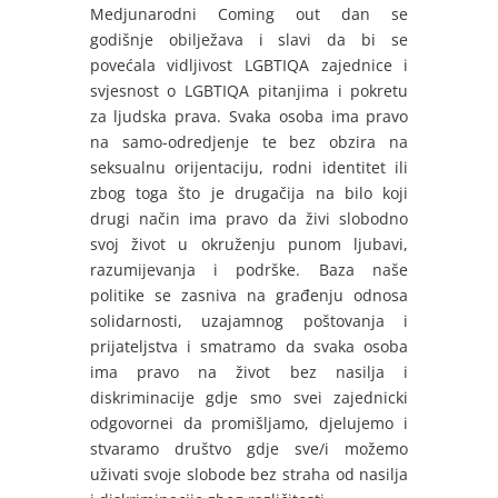
Medjunarodni Coming out dan se
godišnje obilježava i slavi da bi se
povećala vidljivost LGBTIQA zajednice i
svjesnost o LGBTIQA pitanjima i pokretu
za ljudska prava.
Svaka osoba ima pravo
na samo-odredjenje te bez obzira na
seksualnu orijentaciju, rodni identitet ili
zbog toga što je drugačija na bilo koji
drugi način ima pravo da živi slobodno
svoj život u okruženju punom ljubavi,
razumijevanja i podrške. Baza naše
politike se zasniva na
građenju odnosa
solidarnosti, uzajamnog poštovanja i
prijateljstva i smatramo da svaka osoba
ima pravo na život bez nasilja i
diskriminacije gdje smo svei zajednicki
odgovornei da promišljamo, djelujemo i
stvaramo društvo gdje sve/i možemo
uživati svoje slobode bez straha od nasilja