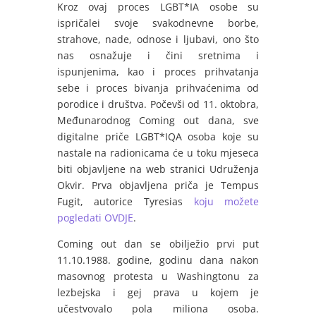
Kroz ovaj proces
LGBT*IA osobe su
ispričalei svoje svakodnevne borbe,
strahove, nade, odnose i ljubavi, ono što
nas osnažuje i čini sretnima i
ispunjenima, kao i proces prihvatanja
sebe i proces bivanja prihvaćenima od
porodice i društva.
Počevši od 11. oktobra,
Međunarodnog Coming out dana,
sve
digitalne priče LGBT*IQA osoba koje su
nastale na radionicama će u toku mjeseca
biti objavljene na web stranici Udruženja
Okvir. Prva objavljena priča je Tempus
Fugit, autorice Tyresias
koju možete
pogledati OVDJE
.
Coming out dan se obilježio prvi put
11.10.1988. godine, godinu dana nakon
masovnog protesta u Washingtonu za
lezbejska i gej prava u kojem je
učestvovalo pola miliona osoba.