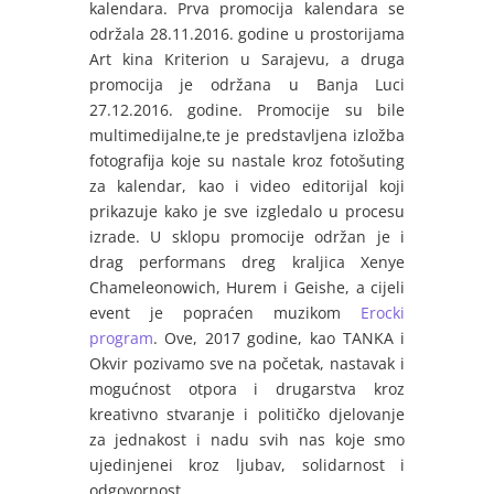
kalendara. Prva promocija kalendara se
održala 28.11.2016. godine u prostorijama
Art kina Kriterion u Sarajevu, a druga
promocija je održana u Banja Luci
27.12.2016. godine. Promocije su bile
multimedijalne,te je predstavljena izložba
fotografija koje su nastale kroz fotošuting
za kalendar, kao i video editorijal koji
prikazuje kako je sve izgledalo u procesu
izrade. U sklopu promocije održan je i
drag performans dreg kraljica Xenye
Chameleonowich, Hurem i Geishe, a cijeli
event je popraćen muzikom
Erocki
program
. Ove, 2017 godine, kao TANKA i
Okvir pozivamo sve na početak, nastavak i
mogućnost otpora i drugarstva kroz
kreativno stvaranje i političko djelovanje
za jednakost i nadu svih nas koje smo
ujedinjenei kroz ljubav, solidarnost i
odgovornost.