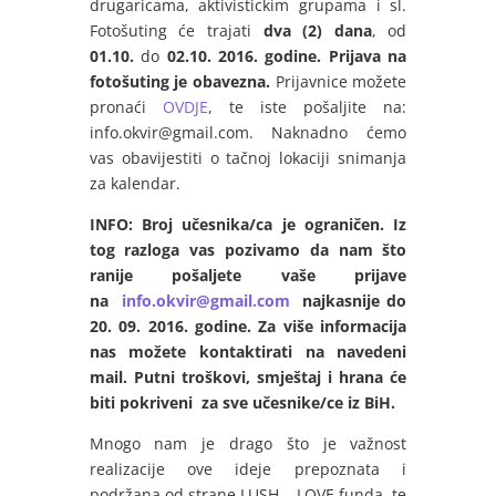
drugaricama, aktivistickim grupama i sl.
Fotošuting će trajati
dva (2) dana
, od
01.10.
do
02.10. 2016. godine. Prijava na
fotošuting je obavezna.
Prijavnice možete
pronaći
OVDJE
, te iste pošaljite na:
info.okvir@gmail.com. Naknadno ćemo
vas obavijestiti o tačnoj lokaciji snimanja
za kalendar.
INFO:
Broj učesnika/ca je ograničen. Iz
tog razloga vas pozivamo da nam što
ranije pošaljete vaše prijave
na
info.okvir@gmail.com
najkasnije do
20. 09. 2016. godine. Za više informacija
nas možete kontaktirati na navedeni
mail. Putni troškovi, smještaj i hrana će
biti pokriveni za sve učesnike/ce iz BiH.
Mnogo nam je drago što je važnost
realizacije ove ideje prepoznata i
podržana od strane LUSH – LOVE funda, te