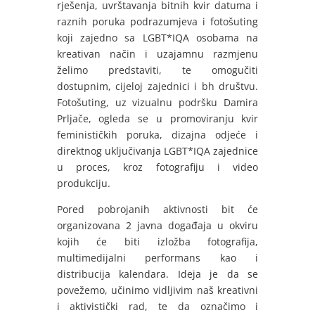
rješenja, uvrštavanja bitnih kvir datuma i
raznih poruka podrazumjeva i fotošuting
koji zajedno sa LGBT*IQA osobama na
kreativan način i uzajamnu razmjenu
želimo predstaviti, te omogučiti
dostupnim, cijeloj zajednici i bh društvu.
Fotošuting, uz vizualnu podršku Damira
Prljače, ogleda se u promoviranju kvir
feminističkih poruka, dizajna odjeće i
direktnog uključivanja LGBT*IQA zajednice
u proces, kroz fotografiju i video
produkciju.
Pored pobrojanih aktivnosti bit će
organizovana 2 javna događaja u okviru
kojih će biti izložba fotografija,
multimedijalni performans kao i
distribucija kalendara. Ideja je da se
povežemo, učinimo vidljivim naš kreativni
i aktivistički rad, te da označimo i