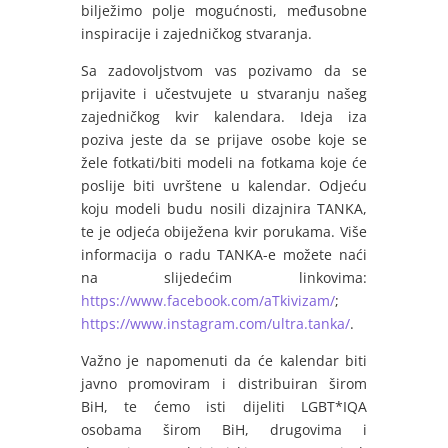
bilježimo polje mogućnosti, međusobne
inspiracije i zajedničkog stvaranja.
Sa zadovoljstvom vas pozivamo da se
prijavite i učestvujete u stvaranju našeg
zajedničkog kvir kalendara. Ideja iza
poziva jeste da se prijave osobe koje se
žele fotkati/biti modeli na fotkama koje će
poslije biti uvrštene u kalendar. Odjeću
koju modeli budu nosili dizajnira TANKA,
te je odjeća obiježena kvir porukama. Više
informacija o radu TANKA-e možete naći
na slijedećim linkovima:
https://www.facebook.com/aTkivizam/
;
https://www.instagram.com/ultra.tanka/
.
Važno je napomenuti da će kalendar biti
javno promoviram i distribuiran širom
BiH, te ćemo isti dijeliti LGBT*IQA
osobama širom BiH, drugovima i