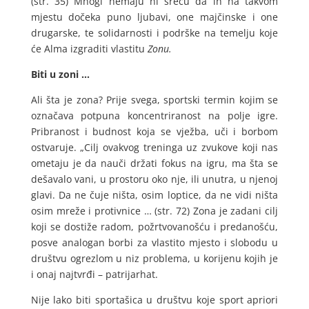
(str. 35) Mnogi nemaju ni sreću da ih na takvom
mjestu dočeka puno ljubavi, one majčinske i one
drugarske, te solidarnosti i podrške na temelju koje
će Alma izgraditi vlastitu
Zonu.
Biti u zoni …
Ali šta je zona? Prije svega, sportski termin kojim se
označava potpuna koncentriranost na polje igre.
Pribranost i budnost koja se vježba, uči i borbom
ostvaruje. „Cilj ovakvog treninga uz zvukove koji nas
ometaju je da nauči držati fokus na igru, ma šta se
dešavalo vani, u prostoru oko nje, ili unutra, u njenoj
glavi. Da ne čuje ništa, osim loptice, da ne vidi ništa
osim mreže i protivnice … (str. 72) Zona je zadani cilj
koji se dostiže radom, požrtvovanošću i predanošću,
posve analogan borbi za vlastito mjesto i slobodu u
društvu ogrezlom u niz problema, u korijenu kojih je
i onaj najtvrđi – patrijarhat.
Nije lako biti sportašica u društvu koje sport apriori