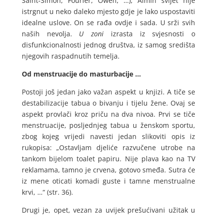
Saint-Simon, Fourier, Owen, …), Almin svijet nije
istrgnut u neko daleko mjesto gdje je lako uspostaviti
idealne uslove. On se rađa ovdje i sada. U srži svih
naših nevolja.
U zoni
izrasta iz svjesnosti o
disfunkcionalnosti jednog društva, iz samog središta
njegovih raspadnutih temelja.
Od menstruacije do masturbacije …
Postoji još jedan jako važan aspekt u knjizi. A tiče se
destabilizacije tabua o bivanju i tijelu žene. Ovaj se
aspekt provlači kroz priču na dva nivoa. Prvi se tiče
menstruacije, posljednjeg tabua u ženskom sportu,
zbog kojeg vrijedi navesti jedan slikoviti opis iz
rukopisa: „Ostavljam djeliće razvučene utrobe na
tankom bijelom toalet papiru. Nije plava kao na TV
reklamama, tamno je crvena, gotovo smeđa. Sutra će
iz mene oticati komadi guste i tamne menstrualne
krvi, …“ (str. 36).
Drugi je, opet, vezan za uvijek prešućivani užitak u