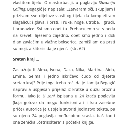
vlastitom tijelu. O masturbaciji, u poglavlju
Slavonija
Calling,
Begagić je napisala: „Zatvaram oči, skupljam i
prizivam sve dijelove vlastitog tijela da kompletiram
slagalicu: i glava, i prsti, i ruke, noge, utroba, i grudi,
i bradavice. Svi smo opet tu. Prebacujemo se s poda
na krevet, liježemo zajedno, opet smo jedno i dok
dlan zavlačim u vlažne bokserice, zamišljam da prsti
su moji, a klitoris da je njen“. (str. 62)
Sretan kraj …
Zaslužuju li Alma, Ivona, Daca, Nika, Martina, Aida,
Emina, Selma i jedno iskričavo čudo od djeteta
sretan kraj? Prije toga treba reći da je Lamija Begagić
napravila uspješan prijelaz iz kratke u dužu proznu
formu. Iako je
U zoni
ispisana u 24 kraća poglavlja
(koja gotovo da mogu funkcionirati i kao zasebne
priče), autorica je uspjela stvoriti jedinstvo teksta, pa
su njena 24 poglavlja međusobno srasla, baš kao i
ona zenička „četrisoltera“ s početka knjige.