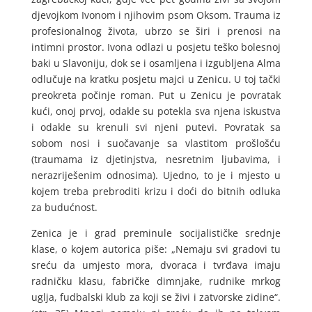
djevojkom Ivonom i njihovim psom Oksom. Trauma iz
profesionalnog života, ubrzo se širi i prenosi na
intimni prostor. Ivona odlazi u posjetu teško bolesnoj
baki u Slavoniju, dok se i osamljena i izgubljena Alma
odlučuje na kratku posjetu majci u Zenicu. U toj tački
preokreta počinje roman. Put u Zenicu je povratak
kući, onoj prvoj, odakle su potekla sva njena iskustva
i odakle su krenuli svi njeni putevi. Povratak sa
sobom nosi i suočavanje sa vlastitom prošlošću
(traumama iz djetinjstva, nesretnim ljubavima, i
nerazriješenim odnosima). Ujedno, to je i mjesto u
kojem treba prebroditi krizu i doći do bitnih odluka
za budućnost.
Zenica je i grad preminule socijalističke srednje
klase, o kojem autorica piše: „Nemaju svi gradovi tu
sreću da umjesto mora, dvoraca i tvrđava imaju
radničku klasu, fabričke dimnjake, rudnike mrkog
uglja, fudbalski klub za koji se živi i zatvorske zidine“.