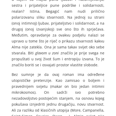
sestra i prijateljice pune podrške i solidarnosti,
realan? Istina, Begagić nam nudi prilično
polarizovanu sliku stvarnosti. Na jednoj su strani
(onoj intimnoj) ljubav, prijateljstvo i solidarnost, a na
drugoj (onoj izvanjskoj) sve ono što ih sprječava.
Međutim, opravdanje za ovakvu podjelu nalazi se
upravo u tome što je riječ o prikazu stvarnosti kakvu
Alma nije zatekla. Ona je sama takav svijet oko sebe
stvarala. Biti
glavom u zoni
značilo je prije svega ne
propuštati u svoj život šum i entropiju izvana. To je
značilo boriti se i osvajati prostor vlastite slobode.
Bez sumnje je da ovaj roman ima određene
utopističke pretenzije. Kao zamisao o boljem i
pravednijem svijetu (makar on bio jedan intimni
mikrokosmos). On sadrži svo potrebno
nezadovoljstvo postojećim stanjem, na osnovu kojeg
pokušava iznjedriti jednu drugačiju, novu stvarnost.
Ali za razliku od klasičnih utopija (More, Campanella,