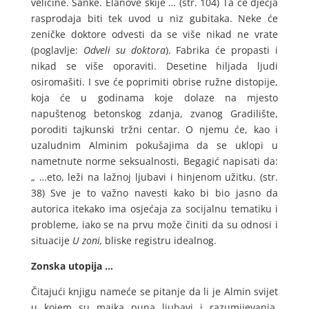
veličine. Sanke. Elanove skije … (str. 104) Ta će dječja
rasprodaja biti tek uvod u niz gubitaka. Neke će
zeničke doktore odvesti da se više nikad ne vrate
(poglavlje:
Odveli su doktora
). Fabrika će propasti i
nikad se više oporaviti. Desetine hiljada ljudi
osiromašiti. I sve će poprimiti obrise ružne distopije,
koja će u godinama koje dolaze na mjesto
napuštenog betonskog zdanja, zvanog Gradilište,
poroditi tajkunski tržni centar. O njemu će, kao i
uzaludnim Alminim pokušajima da se uklopi u
nametnute norme seksualnosti, Begagić napisati da:
„ …eto, leži na lažnoj ljubavi i hinjenom užitku. (str.
38) Sve je to važno navesti kako bi bio jasno da
autorica itekako ima osjećaja za socijalnu tematiku i
probleme, iako se na prvu može činiti da su odnosi i
situacije
U zoni,
bliske registru idealnog.
Zonska utopija …
Čitajući knjigu nameće se pitanje da li je Almin svijet
u kojem su majka puna ljubavi i razumijevanja,