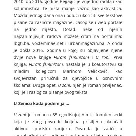
2010. do 2016. godine Begagić je vrijedno radila i kao
kolumnistica, te ništa manje važno kao aktivistica.
Možda jednog dana ona i odluči ukoričiti sve tekstove
pisane za različite magazine, časopise i web-portale
na jedno mjesto. Dotad, neke od njenih
najzanimljivijih radova možete čitati na portalima:
lbgti.ba, voxfeminae.net i urbanmagazin.ba. A onda
je došla 2016. Godina u kojoj su objavljene njene
dvije nove knjige
Furam feminizam
i
U zoni.
Prva
knjiga,
Furam feminizam,
nastala je u koautorstvu sa
mlađim kolegicom Marinom Veličković, kao
svojevrstan priručnik za djevojčice u osnovnim
školama. Druga opet,
U zoni
, njen je roman prvijenac,
koji je i razlog za pisanje ovog teksta.
U Zenicu kada pođem ja …
U zoni
je roman o 35-ogodišnjoj Almi, stonoteniserki
koja je zbog povrede koljena prisiljena okončati
aktivnu sportsku karijeru. Povreda je zatiče u
zagrebačkoj kući, gdje već pet godina živi sa svojom