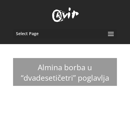
Select Page
Almina borba u
“dvadesetičetri” poglavlja