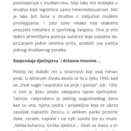
poistovjećuje s muškarcima. Nije lako biti lezbejka u
društvu koje legitimira samo heteroseksualnost. Niti
je lako biti žena u društvu s isključivo muškim
privilegijama. I zato
zona
nikako nije olakotno
preuzeta metafora iz sportskog žargona. Ona je vrlo
dobro promišljena pozicija autorice koja uspijeva da,
pričanjem jedne intimne priče, predoči sva naličja
jednog društvenog poretka.
Rasprodaja djetinjstva i državne imovine …
Postoji taj duboki rez u stvarnosti koji ovaj roman
prati. U Alminom životu desilo se to u ljeto 1993, kad
se „život naglo raspolutio na prije i poslije“. (str. 105).
U tom je ljetu ostalo zakopano njeno djetinjstvo.
Tačnije, rasprodano je jednog augustovskog dana
kad su ona, njena sestra i prijateljice koje će ubrzo
zauvijek napustiti Zenicu, u velikom parku prostrle
deke, cerade, najlone i na njih stavile šta su imale.
„Velika kuharica. Grička vještica … Ovali za mezu u tri