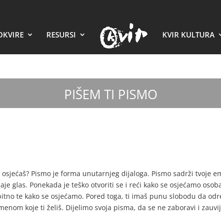
OKVIRE
RESURSI
KVIR KULTURA
PIŠEM TI PISMO
 i osjećaš? Pismo je forma unutarnjeg dijaloga. Pismo sadrži tvoje 
 ti daje glas. Ponekada je teško otvoriti se i reći kako se osjećamo o
itno te kako se osjećamo. Pored toga, ti imaš punu slobodu da odredi
enom koje ti želiš. Dijelimo svoja pisma, da se ne zaboravi i zauvij