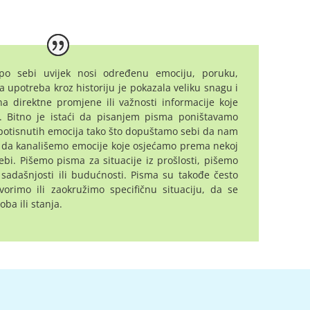
po sebi uvijek nosi određenu emociju, poruku,
va upotreba kroz historiju je pokazala veliku snagu i
a direktne promjene ili važnosti informacije koje
i.
Bitno je istaći da pisanjem pisma poništavamo
potisnutih emocija tako što dopuštamo sebi da nam
, da kanališemo emocije koje osjećamo prema nekoj
bi. Pišemo pisma za situacije iz prošlosti, pišemo
sadašnjosti ili budućnosti. Pisma su takođe često
vorimo ili zaokružimo specifičnu situaciju, da se
ba ili stanja.