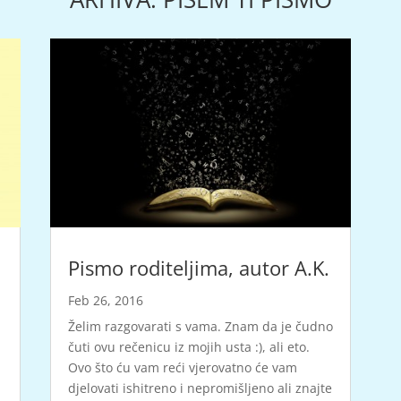
Pismo roditeljima, autor A.K.
Feb 26, 2016
Želim razgovarati s vama. Znam da je čudno
čuti ovu rečenicu iz mojih usta :), ali eto.
Ovo što ću vam reći vjerovatno će vam
djelovati ishitreno i nepromišljeno ali znajte