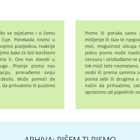
ako se osjećamo i o čemu
Pismo ili poruka samo 
da čuje. Ponekada nismo u
mišljenje ili stav te njego
ojimo posljedica, reakcije
moć, mogućnost uticaja n
jimo kako će biti korišteno
jedno pismo može nosit
am/a ti. Ovo nas dovodi u
cenzuru i oslobađamo se 
 tuge.
Pisanje pisma nas
tok misli teče neometano
aciju, pronađemo svoju
osobi ili prema samima se
e desilo. Može pomoći da
pisma sebi ili drugima u 
 da prihvatimo ili pustimo
način da prihvatimo, zat
oprostimo od pojedinih oso
ARHIVA: PIŠEM TI PISMO