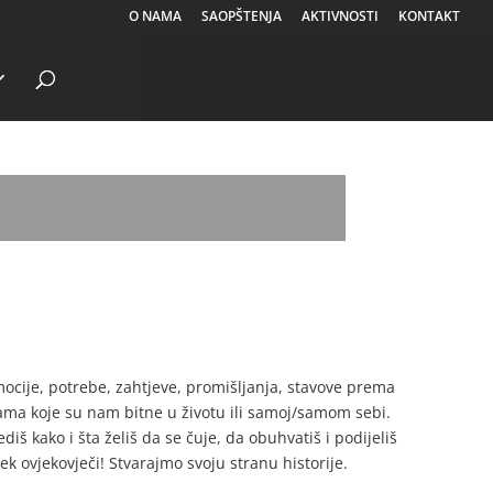
O NAMA
SAOPŠTENJA
AKTIVNOSTI
KONTAKT
emocije, potrebe, zahtjeve, promišljanja, stavove prema
sobama koje su nam bitne u životu ili samoj/samom sebi.
š kako i šta želiš da se čuje, da obuhvatiš i podijeliš
ek ovjekovječi! Stvarajmo svoju stranu historije.