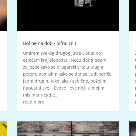
Bol nema dob / Šifra: Lilit
Umirem svakog drugog jutra Dok silno
osjećam kraj slobode! Noću dok gledam
zvijezde kako se drugarski vrte u krug a
potom, pomislim kako se danas ljudi odriču
jedni drugih, tako lako i sebično, poželim
napustiti sve... Evo te i ove noći u mojim
mislima Negdje...
read more