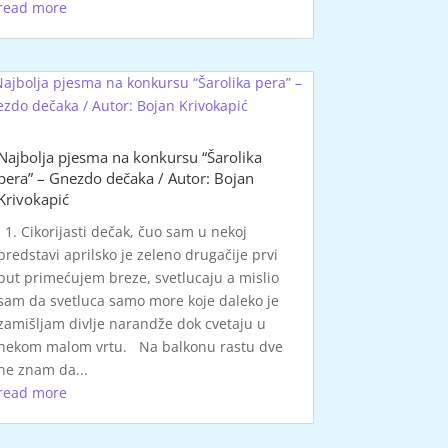
read more
Najbolja pjesma na konkursu “Šarolika
pera” – Gnezdo dečaka / Autor: Bojan
Krivokapić
1. Cikorijasti dečak, čuo sam u nekoj
predstavi aprilsko je zeleno drugačije prvi
put primećujem breze, svetlucaju a mislio
sam da svetluca samo more koje daleko je
zamišljam divlje narandže dok cvetaju u
nekom malom vrtu. Na balkonu rastu dve
ne znam da...
read more