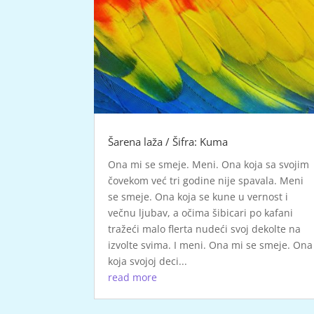
Šarena laža / Šifra: Kuma
Ona mi se smeje. Meni. Ona koja sa svojim
čovekom već tri godine nije spavala. Meni
se smeje. Ona koja se kune u vernost i
večnu ljubav, a očima šibicari po kafani
tražeći malo flerta nudeći svoj dekolte na
izvolte svima. I meni. Ona mi se smeje. Ona
koja svojoj deci...
read more