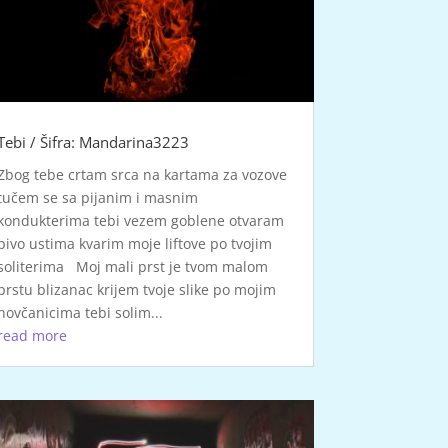
Tebi / Šifra: Mandarina3223
Zbog tebe crtam srca na kartama za vozove
tučem se sa pijanim i masnim
kondukterima tebi vezem goblene otvaram
pivo ustima kvarim moje liftove po tvojim
soliterima Moj mali prst je tvom malom
prstu blizanac krijem tvoje slike po mojim
novčanicima tebi solim...
read more