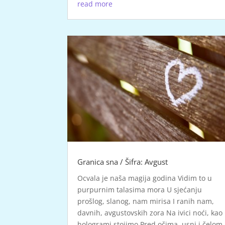
read more
Granica sna / Šifra: Avgust
Ocvala je naša magija godina Vidim to u
purpurnim talasima mora U sjećanju
prošlog, slanog, nam mirisa I ranih nam,
davnih, avgustovskih zora Na ivici noći, kao
hologrami stojimo Pred očima, usni i čelom