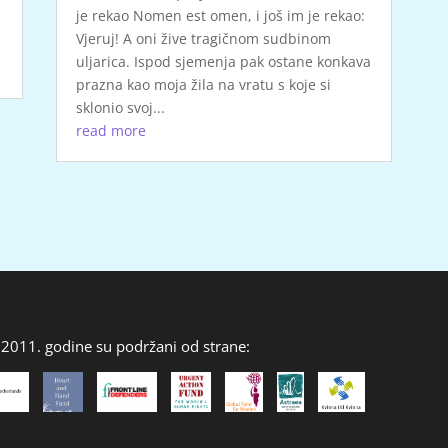
je rekao Nomen est omen, i još im je rekao:
Vjeruj! A oni žive tragičnom sudbinom
uljarica. Ispod sjemenja pak ostane konkava
prazna kao moja žila na vratu s koje si
sklonio svoj...
read more
 2011. godine su podržani od strane: