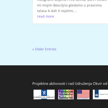
mi mojim Besciljno gledamo u pravcima
talasa A dah ti osjetim,...
read more
« Older Entries
Projektne aktivnosti i rad Udruženja Okvir od