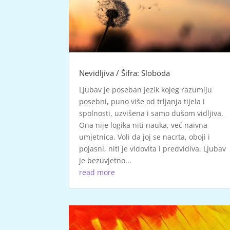
Nevidljiva / Šifra: Sloboda
Ljubav je poseban jezik kojeg razumiju
posebni, puno više od trljanja tijela i
spolnosti, uzvišena i samo dušom vidljiva.
Ona nije logika niti nauka, već naivna
umjetnica. Voli da joj se nacrta, oboji i
pojasni, niti je vidovita i predvidiva. Ljubav
je bezuvjetno...
read more