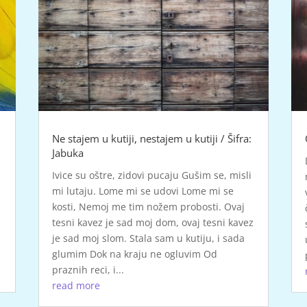
Ne stajem u kutiji, nestajem u kutiji / Šifra:
Jabuka
Ivice su oštre, zidovi pucaju Gušim se, misli
mi lutaju. Lome mi se udovi Lome mi se
kosti, Nemoj me tim nožem probosti. Ovaj
tesni kavez je sad moj dom, ovaj tesni kavez
je sad moj slom. Stala sam u kutiju, i sada
glumim Dok na kraju ne ogluvim Od
praznih reci, i...
read more