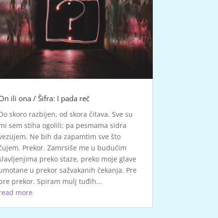
On ili ona / Šifra: I pada reč
Do skoro razbijen, od skora čitava. Sve su
mi sem stiha ogolili; pa pesmama sidra
vezujem. Ne bih da zapamtim sve što
čujem. Prekor. Zamrsiše me u budućim
slavljenjima preko staze, preko moje glave
umotane u prekor sažvakanih čekanja. Pre
pre prekor. Spiram mulj tuđih...
read more