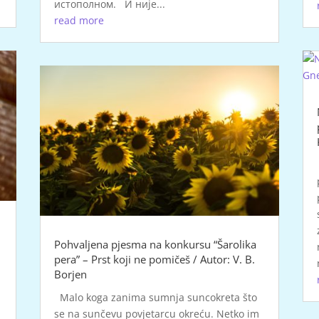
истополном. И није...
read more
Pohvaljena pjesma na konkursu “Šarolika
pera” – Prst koji ne pomičeš / Autor: V. B.
Borjen
Malo koga zanima sumnja suncokreta što
se na sunčevu povjetarcu okreću. Netko im