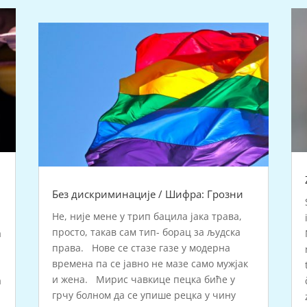
Без дискриминације / Шифра: Грозни
Не, није мене у трип бацила јака трава,
просто, такав сам тип- борац за људска
a
права. Нове се стазе газе у модерна
времена па се јавно не мазе само мужјак
и жена. Мирис чавкице пецка биће у
a
грчу болном да се упише рецка у чину