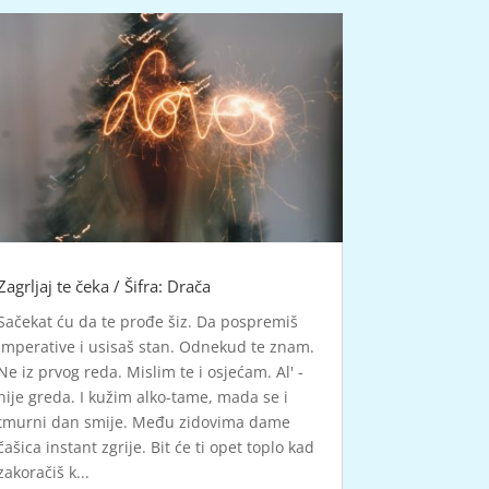
Zagrljaj te čeka / Šifra: Drača
Sačekat ću da te prođe šiz. Da pospremiš
imperative i usisaš stan. Odnekud te znam.
Ne iz prvog reda. Mislim te i osjećam. Al' -
nije greda. I kužim alko-tame, mada se i
tmurni dan smije. Među zidovima dame
čašica instant zgrije. Bit će ti opet toplo kad
zakoračiš k...