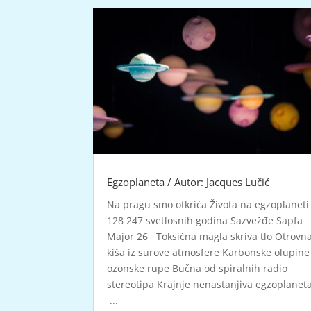
Egzoplaneta / Autor: Jacques Lučić
Na pragu smo otkrića Života na egzoplaneti
128 247 svetlosnih godina Sazvežđe Sapfa
Major 26 Toksična magla skriva tlo Otrovn
kiša iz surove atmosfere Karbonske olupine
ozonske rupe Bučna od spiralnih radio
stereotipa Krajnje nenastanjiva egzoplanet
...