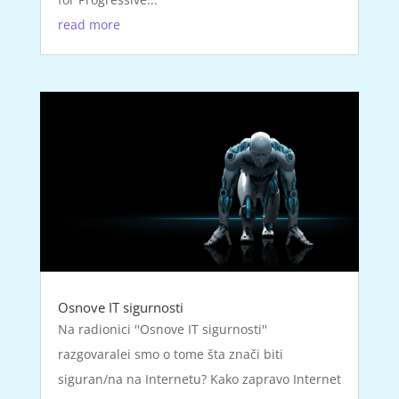
read more
Osnove IT sigurnosti
Na radionici ''Osnove IT sigurnosti''
razgovaralei smo o tome šta znači biti
siguran/na na Internetu? Kako zapravo Internet