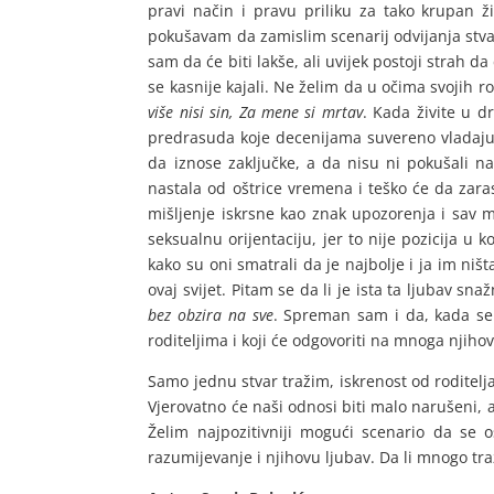
pravi način i pravu priliku za tako krupan ži
pokušavam da zamislim scenarij odvijanja stvari
sam da će biti lakše, ali uvijek postoji strah d
se kasnije kajali. Ne želim da u očima svojih r
više nisi sin, Za mene si mrtav
. Kada živite u d
predrasuda koje decenijama suvereno vladaju o
da iznose zaključke, a da nisu ni pokušali n
nastala od oštrice vremena i teško će da zara
mišljenje iskrsne kao znak upozorenja i sav 
seksualnu orijentaciju, jer to nije pozicija u 
kako su oni smatrali da je najbolje i ja im niš
ovaj svijet. Pitam se da li je ista ta ljubav s
bez obzira na sve
. Spreman sam i da, kada se
roditeljima i koji će odgovoriti na mnoga njihov
Samo jednu stvar tražim, iskrenost od roditelj
Vjerovatno će naši odnosi biti malo narušeni, al
Želim najpozitivniji mogući scenario da se 
razumijevanje i njihovu ljubav. Da li mnogo tr