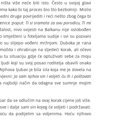
išta više neće biti isto. Često u svojoj glavi
ma kako bi taj proces bio što bezbolniji. Mislio
jedni druge povrijediti i reći nešto zbog čega bi
ečenice poput:
Ti si sramota za ovu porodicu, Ti mi
alost, nivo svijesti na Balkanu nije oslobođen
 smješteni u foteljama sudije i svi su pozvani
iko su slijepo vođeni mržnjom. Duboka je rana
možda i ohrabruje na sljedeći korak, ali očevo
 tu situaciju gdje će optuživati sebe za moju
ljudi koji su svoj posao roditelja obavili onako
Njihova ljubav je bila sila koja me je dovela na
svjesni:
Ja sam njihov sin i voljeti ću ih i poštovati
na najbolji način da odagna sve sumnje mojim
ar da se odlučim na ovaj korak cijene još više.
ve i dalje sam sin kojeg će voljeti i podržavati.
hoću da podijelim sa voljenima. Hoću njihovo