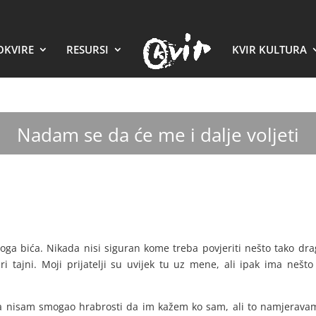
OKVIRE
RESURSI
KVIR KULTURA
Nadam se da će me i dalje voljeti
svoga bića. Nikada nisi siguran kome treba povjeriti nešto tako 
vari tajni. Moji prijatelji su uvijek tu uz mene, ali ipak ima neš
da nisam smogao hrabrosti da im kažem ko sam, ali to namjerava