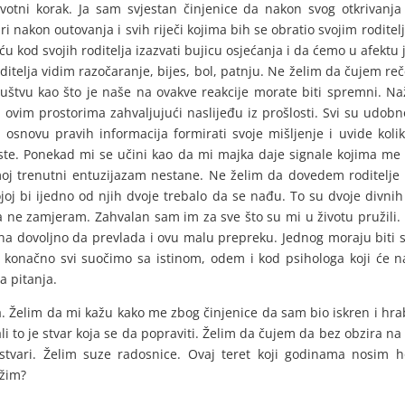
votni korak. Ja sam svjestan činjenice da nakon svog otkrivanja n
 nakon outovanja i svih riječi kojima bih se obratio svojim roditelji
a ću kod svojih roditelja izazvati bujicu osjećanja i da ćemo u afektu 
oditelja vidim razočaranje, bijes, bol, patnju. Ne želim da čujem r
ruštvu kao što je naše na ovakve reakcije morate biti spremni. Naž
vim prostorima zahvaljujući naslijeđu iz prošlosti. Svi su udobno
a osnovu pravih informacija formirati svoje mišljenje i uvide kol
ste. Ponekad mi se učini kao da mi majka daje signale kojima me 
moj trenutni entuzijazam nestane. Ne želim da dovedem roditelje u
kojoj bi ijedno od njih dvoje trebalo da se nađu. To su dvoje divnih 
ta ne zamjeram. Zahvalan sam im za sve što su mi u životu pružili. 
nažna dovoljno da prevlada i ovu malu prepreku. Jednog moraju biti 
 konačno svi suočimo sa istinom, odem i kod psihologa koji će 
a pitanja.
a. Želim da mi kažu kako me zbog činjenice da sam bio iskren i hrab
i to je stvar koja se da popraviti. Želim da čujem da bez obzira na s
ostvari. Želim suze radosnice. Ovaj teret koji godinama nosim 
ažim?