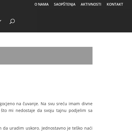
O NAMA
SAOPŠTENJA
AKTIVNOSTI
KONTAKT
dragocjeno na čuvanje. Na svu sreću imam divne
to što mi nedostaje da svoju tajnu podjelim sa
m da uradim uskoro. Jednostavno je teško naći