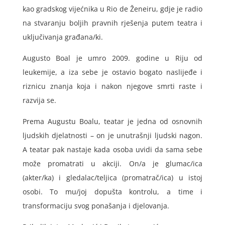
kao gradskog vijećnika u Rio de Ženeiru, gdje je radio
na stvaranju boljih pravnih rješenja putem teatra i
uključivanja građana/ki.
Augusto Boal je umro 2009. godine u Riju od
leukemije, a iza sebe je ostavio bogato naslijeđe i
riznicu znanja koja i nakon njegove smrti raste i
razvija se.
Prema Augustu Boalu, teatar je jedna od osnovnih
ljudskih djelatnosti – on je unutrašnji ljudski nagon.
A teatar pak nastaje kada osoba uvidi da sama sebe
može promatrati u akciji. On/a je glumac/ica
(akter/ka) i gledalac/teljica (promatrač/ica) u istoj
osobi. To mu/joj dopušta kontrolu, a time i
transformaciju svog ponašanja i djelovanja.