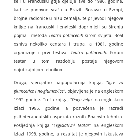
seli u Francusku gdje djeluje sve do 1986. godine,
kad se ponovno vraća u Brazil. Boravak u Evropi,
brojne radionice u nizu zemalja, te prijevodi njegove
knjige na francuski i engleski doprinijeli su širenju
pojma i metoda
Teatra potlačenih
širom svijeta. Boal
osniva nekoliko centara i trupa, a 1981. godine
organizuje i prvi festival
Teatra potlačenih
. Forum
teatar u tom razdoblju postaje njegovom
najuticajnijom tehnikom.
Druga, vjerojatno najpopularnija knjiga, “
Igre za
glumce/ice i ne-glumce/ice
”, objavljena je na engleskom
1992. godine. Treća knjiga, “
Duga želja
” na engleskom
izlazi 1995. godine, a posvećena je razradi
psihoterapeutskih aspekata raznih Boalovih tehnika.
Posljednja knjiga “
Legislativni teatar
” na engleskom
izlazi 1998. godine, a rezultat je njegovih iskustava