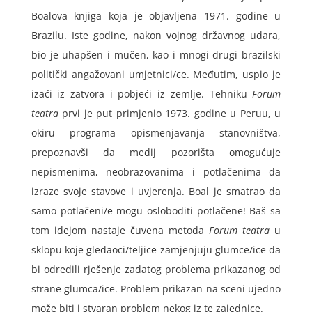
Boalova knjiga koja je objavljena 1971. godine u
Brazilu. Iste godine, nakon vojnog državnog udara,
bio je uhapšen i mučen, kao i mnogi drugi brazilski
politički angažovani umjetnici/ce. Međutim, uspio je
izaći iz zatvora i pobjeći iz zemlje. Tehniku
Forum
teatra
prvi je put primjenio 1973. godine u Peruu, u
okiru programa opismenjavanja stanovništva,
prepoznavši da medij pozorišta omogućuje
nepismenima, neobrazovanima i potlačenima da
izraze svoje stavove i uvjerenja. Boal je smatrao da
samo potlačeni/e mogu osloboditi potlačene! Baš sa
tom idejom nastaje čuvena metoda
Forum teatra
u
sklopu koje gledaoci/teljice zamjenjuju glumce/ice da
bi odredili rješenje zadatog problema prikazanog od
strane glumca/ice. Problem prikazan na sceni ujedno
može biti i stvaran problem nekog iz te zajednice.