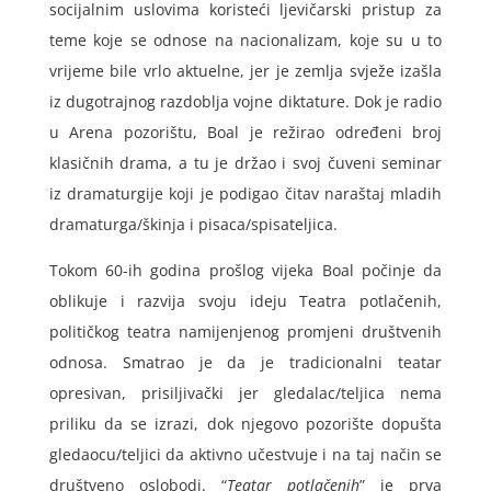
socijalnim uslovima koristeći ljevičarski pristup za
teme koje se odnose na nacionalizam, koje su u to
vrijeme bile vrlo aktuelne, jer je zemlja svježe izašla
iz dugotrajnog razdoblja vojne diktature. Dok je radio
u Arena pozorištu, Boal je režirao određeni broj
klasičnih drama, a tu je držao i svoj čuveni seminar
iz dramaturgije koji je podigao čitav naraštaj mladih
dramaturga/škinja i pisaca/spisateljica.
Tokom 60-ih godina prošlog vijeka Boal počinje da
oblikuje i razvija svoju ideju Teatra potlačenih,
političkog teatra namijenjenog promjeni društvenih
odnosa. Smatrao je da je tradicionalni teatar
opresivan, prisiljivački jer gledalac/teljica nema
priliku da se izrazi, dok njegovo pozorište dopušta
gledaocu/teljici da aktivno učestvuje i na taj način se
društveno oslobodi. “
Teatar potlačenih
” je prva