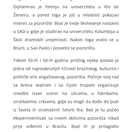
Diplomirao je hemiju na univerzitetu u Rio de
Ženeiru, a pored toga je još u mladosti pokazao
interes za pozorište. Boal je svoje školovanje nastavio
u SAD-u gdje je studirao na univerzitetu Kolumbija u
Školi dramskih umjetnosti. Nakon toga vratio se u
Brazil, u Sao Paolo i posvetio se pozorištu.
Tokom 50-ih i 60-ih godina prošlog vijeka postao je
jedna od najistaknutijih ličnosti brazilskog, kulturno i
politički vrlo angažovanog, pozorišta. Počinje svoj rad
sa Arena teatrom i sa čijom trupom organizuje
izvedbe izvan scene: na ulicama, u fabrikama,
sindikatima, crkvama, gdje su mogli da dođu do ljudi
iz favela ili siromašnih četvrti Ria. Baš je tu počeo
eksperimentisati sa novim oblicima pozorišta nikad
prije viđenim u Brazilu. Boal ih je prilagodio