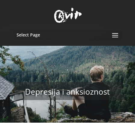
⚠️ Hosting plan for this site has expired.
Renew now
to
avoid service disruption.
Select Page
Depresija i anksioznost