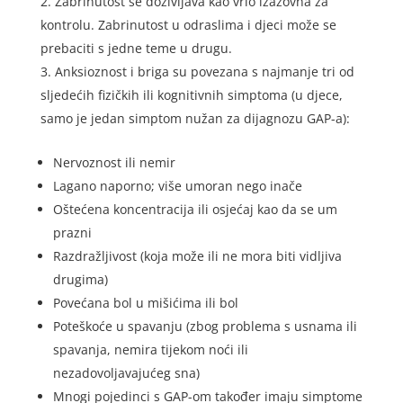
Zabrinutost se doživljava kao vrlo izazovna za
kontrolu. Zabrinutost u odraslima i djeci može se
prebaciti s jedne teme u drugu.
Anksioznost i briga su povezana s najmanje tri od
sljedećih fizičkih ili kognitivnih simptoma (u djece,
samo je jedan simptom nužan za dijagnozu GAP-a):
Nervoznost ili nemir
Lagano naporno; više umoran nego inače
Oštećena koncentracija ili osjećaj kao da se um
prazni
Razdražljivost (koja može ili ne mora biti vidljiva
drugima)
Povećana bol u mišićima ili bol
Poteškoće u spavanju (zbog problema s usnama ili
spavanja, nemira tijekom noći ili
nezadovoljavajućeg sna)
Mnogi pojedinci s GAP-om također imaju simptome