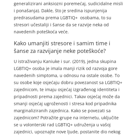
generalizirani anksiozni poremećaj, sudicidalne misli
i ponašanja). Dakle, što je sredina ispunjenija
predrasudama prema LGBTIQ+ osobama, to su
stresori učestaliji i šanse da se razvije neka od
navedenih poteškoća veće.
Kako umanjiti stresore i samim time i
šanse za razvijanje neke poteškoće?
U istraživanju Kaniuke i sur. (2019), jedna skupina
LGBTIQ+ osoba je imala manji rizik od razvoja gore
navedenih simptoma, u odnosu na ostale osobe. To
su osobe koje osjećaju dobru povezanost sa LGBTIQ+
zajednicom, te imaju osjećaj izgrađenog identiteta i
pripadnosti prema zajednici. Takav osjećaj može da
smanji osjećaj ugroženosti i stresa kod pripadnika
marginaliziranih zajednica. Kako se povezati sa
zajednicom? Potražite grupe na internetu, uključite
se u volonterski rad LGBTIQ+ udruženja u vašoj
zajednici, upoznajte nove ljude, postanite dio nekog