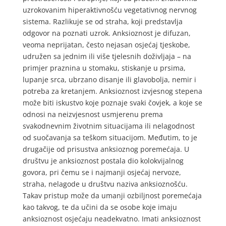
uzrokovanim hiperaktivnošću vegetativnog nervnog
sistema. Razlikuje se od straha, koji predstavlja
odgovor na poznati uzrok. Anksioznost je difuzan,
veoma neprijatan, često nejasan osjećaj tjeskobe,
udružen sa jednim ili više tjelesnih doživljaja – na
primjer praznina u stomaku, stiskanje u prsima,
lupanje srca, ubrzano disanje ili glavobolja, nemir i
potreba za kretanjem. Anksioznost izvjesnog stepena
može biti iskustvo koje poznaje svaki čovjek, a koje se
odnosi na neizvjesnost usmjerenu prema
svakodnevnim životnim situacijama ili nelagodnost
od suočavanja sa teškom situacijom. Međutim, to je
drugačije od prisustva anksioznog poremećaja. U
društvu je anksioznost postala dio kolokvijalnog
govora, pri čemu se i najmanji osjećaj nervoze,
straha, nelagode u društvu naziva anksioznošću.
Takav pristup može da umanji ozbiljnost poremećaja
kao takvog, te da učini da se osobe koje imaju
anksioznost osjećaju neadekvatno. Imati anksioznost