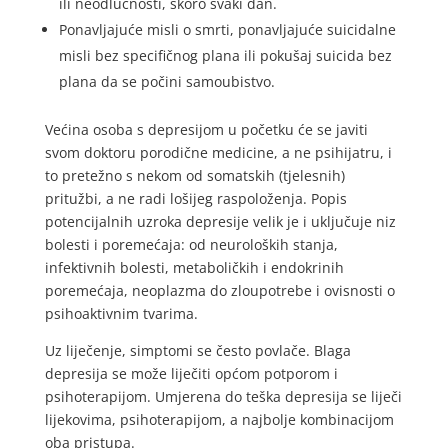
ili neodlučnosti, skoro svaki dan.
Ponavljajuće misli o smrti, ponavljajuće suicidalne
misli bez specifičnog plana ili pokušaj suicida bez
plana da se počini samoubistvo.
Većina osoba s depresijom u početku će se javiti
svom doktoru porodične medicine, a ne psihijatru, i
to pretežno s nekom od somatskih (tjelesnih)
pritužbi, a ne radi lošijeg raspoloženja. Popis
potencijalnih uzroka depresije velik je i uključuje niz
bolesti i poremećaja: od neuroloških stanja,
infektivnih bolesti, metaboličkih i endokrinih
poremećaja, neoplazma do zloupotrebe i ovisnosti o
psihoaktivnim tvarima.
Uz liječenje, simptomi se često povlače. Blaga
depresija se može liječiti općom potporom i
psihoterapijom. Umjerena do teška depresija se liječi
lijekovima, psihoterapijom, a najbolje kombinacijom
oba pristupa.