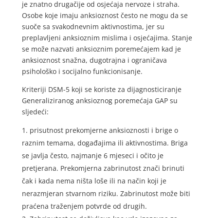
je znatno drugačije od osjećaja nervoze i straha.
Osobe koje imaju anksioznost često ne mogu da se
suoče sa svakodnevnim aktivnostima, jer su
preplavljeni anksioznim mislima i osjećajima. Stanje
se može nazvati anksioznim poremećajem kad je
anksioznost snažna, dugotrajna i ograničava
psihološko i socijalno funkcionisanje.
Kriteriji DSM-5 koji se koriste za dijagnosticiranje
Generaliziranog anksioznog poremećaja GAP su
sljedeći:
prisutnost prekomjerne anksioznosti i brige o
raznim temama, događajima ili aktivnostima. Briga
se javlja često, najmanje 6 mjeseci i očito je
pretjerana. Prekomjerna zabrinutost znači brinuti
čak i kada nema ništa loše ili na način koji je
nerazmjeran stvarnom riziku. Zabrinutost može biti
praćena traženjem potvrde od drugih.