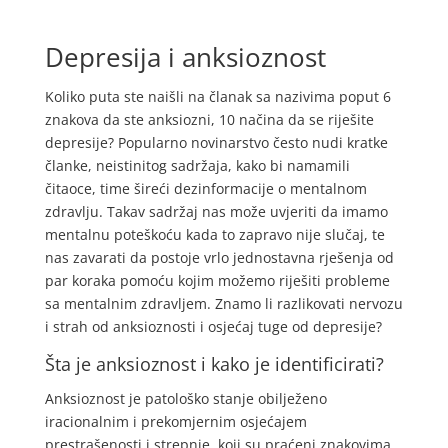
Depresija i anksioznost
Koliko puta ste naišli na članak sa nazivima poput 6
znakova da ste anksiozni, 10 načina da se riješite
depresije? Popularno novinarstvo često nudi kratke
članke, neistinitog sadržaja, kako bi namamili
čitaoce, time šireći dezinformacije o mentalnom
zdravlju. Takav sadržaj nas može uvjeriti da imamo
mentalnu poteškoću kada to zapravo nije slučaj, te
nas zavarati da postoje vrlo jednostavna rješenja od
par koraka pomoću kojim možemo riješiti probleme
sa mentalnim zdravljem. Znamo li razlikovati nervozu
i strah od anksioznosti i osjećaj tuge od depresije?
Šta je anksioznost i kako je identificirati?
Anksioznost je patološko stanje obilježeno
iracionalnim i prekomjernim osjećajem
prestrašenosti i strepnje, koji su praćeni znakovima