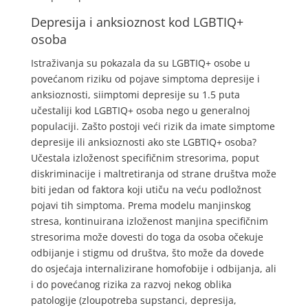
Depresija i anksioznost kod LGBTIQ+
osoba
Istraživanja su pokazala da su LGBTIQ+ osobe u
povećanom riziku od pojave simptoma depresije i
anksioznosti, siimptomi depresije su 1.5 puta
učestaliji kod LGBTIQ+ osoba nego u generalnoj
populaciji. Zašto postoji veći rizik da imate simptome
depresije ili anksioznosti ako ste LGBTIQ+ osoba?
Učestala izloženost specifičnim stresorima, poput
diskriminacije i maltretiranja od strane društva može
biti jedan od faktora koji utiču na veću podložnost
pojavi tih simptoma. Prema modelu manjinskog
stresa, kontinuirana izloženost manjina specifičnim
stresorima može dovesti do toga da osoba očekuje
odbijanje i stigmu od društva, što može da dovede
do osjećaja internalizirane homofobije i odbijanja, ali
i do povećanog rizika za razvoj nekog oblika
patologije (zloupotreba supstanci, depresija,