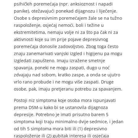
psihičkih poremećaja (npr. anksioznost i napadi
panike), otežavajući ponekad dijagnozu i liječenje.
Osobe s depresivnim poremećajem žale se na tužno
raspoloženje, osjećaj nemoći, boli i težine u
ekstremitetima, nemaju volje ni za što pa čak ni za
aktivnosti koje su im prije pojave depresivnog
poremećaja donosile zadovoljstvo. Zbog toga često
znaju zanemarivati vanjski izgled i higijenu pa mogu
izgledati zapušteno. Imaju izražene smetnje
spavanja, poneki ne mogu zaspati, dugo u noć
zdvajaju nad sobom, kratko zaspe, a onda se ujutro
vrlo rano probude i ne mogu više zaspati. Druge
osobe, pak, imaju pretjeranu potrebu za spavanjem.
Postoji niz simptoma koje osoba mora ispunjavati
prema DSM-u kako bi se ustanovila dijagnoza
depresije. Potrebno je imati prisutno barem 5
simptoma koji traju minimalno dvije sedmice, i jedan
od tih 5 simptoma mora biti ili (1) depresivno
raspoloženje ili (2) gubitak interesa ili osjećaja