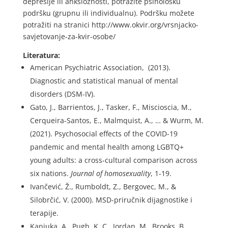
depresije ili anksioznosti, potražite psihološku
podršku (grupnu ili individualnu). Podršku možete
potražiti na stranici http://www.okvir.org/vrsnjacko-
savjetovanje-za-kvir-osobe/
Literatura:
American Psychiatric Association, (2013).
Diagnostic and statistical manual of mental
disorders (DSM-IV).
Gato, J., Barrientos, J., Tasker, F., Miscioscia, M.,
Cerqueira-Santos, E., Malmquist, A., … & Wurm, M.
(2021). Psychosocial effects of the COVID-19
pandemic and mental health among LGBTQ+
young adults: a cross-cultural comparison across
six nations.
Journal of homosexuality
, 1-19.
Ivančević, Ž., Rumboldt, Z., Bergovec, M., &
Silobrčić, V. (2000). MSD-priručnik dijagnostike i
terapije.
Kaniuka, A., Pugh, K. C., Jordan, M., Brooks, B.,