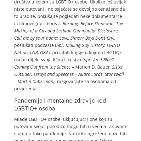
društva u kojem su LGBTIQ+ osobe. Ukoliko još uvijek
niste outovani i ne osjećate se dovoljno osnaženo da
to uradite, pokušajte pogledati neke dokumentarce
ili filmove (npr.
Paris Is Burning; Before Stonewall: The
Making of a Gay and Lesbian Community; Disclosure,
Call me by your name; Love, Simon; Boys Don’t Cry)
,
poslušati podcaste (
npr. Making Gay History, LGBTQ
Nation, LGBTQ&A
), pročitati knjige u kojima LBGTIQ+
osobe dijele svoja lična iskustva (
npr
.
Am I Blue?
Coming Out from the Silence
– Marion D. Bauer
,
Sister
Outsider: Essays and Speeches – Audre Lorde, Stonewall
– Martin Duberman)
, razgovarajte sa osobama od
povjerenja.
Pandemija i mentalno zdravlje kod
LGBTIQ+ osoba
Mlade LGBTIQ+ osobe, uključujući i one koji su
outovani svojoj porodici, mogu biti u veoma ranjivom
stanju u toku pandemije. Naročito ugroženi može biti
mentalno zdravlje i emocionalno stanje. Mjere