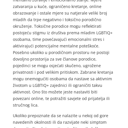
zatvaranja u kuće, ograničeno kretanje, online
obrazovanje i ostale mjere su natjerale veliki broj
mladih da trpe negativno i toksično porodično
okruženje. Toksične porodice mogu reflektirati
postojeću stigmu iz društva prema mladim LGBTIQ+
osobama, time povećavajući emocionalni stres i
aktivirajući potencijalne mentalne poteškoće.
Posebno ukoliko u porodičnom prostoru ne postoji
dovoljno prostorija za sve članove porodice,
pojedinci se mogu osjećati skučeno, ugrožene
privatnosti i pod velikim pritiskom. Zabrane kretanja
mogu onemogućiti osobama da nastave sa aktivnim
životom u LGBTIQ+ zajednici ili ograničiti takvu
aktivnost. Ono što možete jeste nastaviti biti
povezani online, te potražiti savjete od prijatelja ili
stručnog lica.
Ukoliko prepoznate da se nalazite u nekoj od gore
navedenih okolnosti ili da razvijate neki simptom