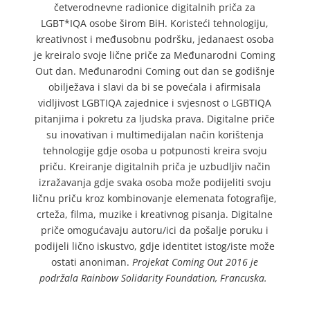
četverodnevne radionice digitalnih priča za
LGBT*IQA osobe širom BiH. Koristeći tehnologiju,
kreativnost i međusobnu podršku, jedanaest osoba
je kreiralo svoje lične priče za Međunarodni Coming
Out dan. Međunarodni Coming out dan se godišnje
obilježava i slavi da bi se povećala i afirmisala
vidljivost LGBTIQA zajednice i svjesnost o LGBTIQA
pitanjima i pokretu za ljudska prava. Digitalne priče
su inovativan i multimedijalan način korištenja
tehnologije gdje osoba u potpunosti kreira svoju
priču. Kreiranje digitalnih priča je uzbudljiv način
izražavanja gdje svaka osoba može podijeliti svoju
ličnu priču kroz kombinovanje elemenata fotografije,
crteža, filma, muzike i kreativnog pisanja. Digitalne
priče omogućavaju autoru/ici da pošalje poruku i
podijeli lično iskustvo, gdje identitet istog/iste može
ostati anoniman.
Projekat Coming Out 2016 je
podržala Rainbow Solidarity Foundation, Francuska.