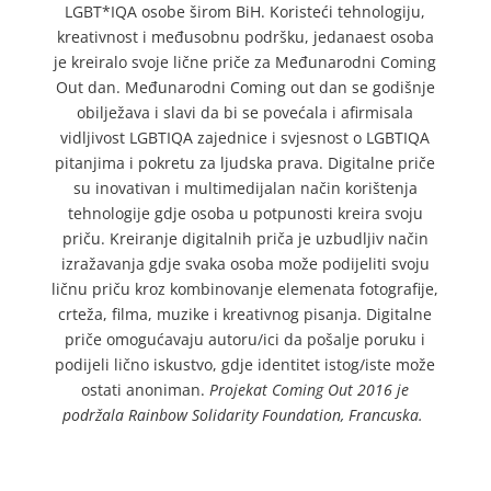
LGBT*IQA osobe širom BiH. Koristeći tehnologiju,
kreativnost i međusobnu podršku, jedanaest osoba
je kreiralo svoje lične priče za Međunarodni Coming
Out dan. Međunarodni Coming out dan se godišnje
obilježava i slavi da bi se povećala i afirmisala
vidljivost LGBTIQA zajednice i svjesnost o LGBTIQA
pitanjima i pokretu za ljudska prava. Digitalne priče
su inovativan i multimedijalan način korištenja
tehnologije gdje osoba u potpunosti kreira svoju
priču. Kreiranje digitalnih priča je uzbudljiv način
izražavanja gdje svaka osoba može podijeliti svoju
ličnu priču kroz kombinovanje elemenata fotografije,
crteža, filma, muzike i kreativnog pisanja. Digitalne
priče omogućavaju autoru/ici da pošalje poruku i
podijeli lično iskustvo, gdje identitet istog/iste može
ostati anoniman.
Projekat Coming Out 2016 je
podržala Rainbow Solidarity Foundation, Francuska.