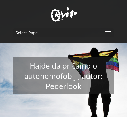
Select Page
Hajde da pričamo o
autohomofobiji, autor:
Pederlook