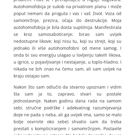
Autohomofobija je sukob na privatnom planu i može
poput nemani da proguta i vas i vaš život. Voza od
samomržnje, prezira, očaja do destrukcije. Moja
autohomofobija je bila dosta suptilnija. Manifestirala
se kroz samosabotiranje; birao sam uvijek
nedostupne likove; koji nisu tu, koji su strejt, koji su
jednako ili više autohomofobni od mene samog. I
onda bi svu energiju ulagao u lovljenju takvih likova,
u igrice, u pojavljivanje i nestajanje, u toplo-hladno. I
nikada ne bih znao na čemu sam, ali sam uvijek na
kraju ostajao sam.
Nakon što sam odlučio da stvarno upoznam i vidim
šta sam ja to, zapravo, stvari su postale
jednostavnije. Nakon godinu dana rada na samom
sebi, stručne podrške i adekvatnog razumijevanja
(koje ne pada s neba, ali ga uvijek ima, samo se malo
bolje osvrnite oko sebe) shvatio sam da treba
prestati s kompliciranjem i samomržnjom. Postavite