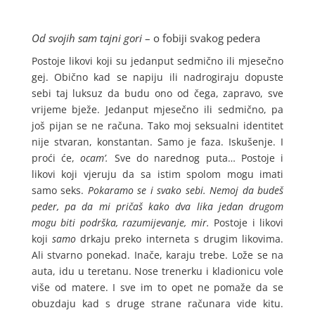
Od svojih sam tajni gori
– o fobiji svakog pedera
Postoje likovi koji su jedanput sedmično ili mjesečno
gej. Obično kad se napiju ili nadrogiraju dopuste
sebi taj luksuz da budu ono od čega, zapravo, sve
vrijeme bježe. Jedanput mjesečno ili sedmično, pa
još pijan se ne računa. Tako moj seksualni identitet
nije stvaran, konstantan. Samo je faza. Iskušenje. I
proći će,
ocam’.
Sve do narednog puta… Postoje i
likovi koji vjeruju da sa istim spolom mogu imati
samo seks.
Pokaramo se i svako sebi. Nemoj da budeš
peder, pa da mi pričaš kako dva lika jedan drugom
mogu biti podrška, razumijevanje, mir.
Postoje i likovi
koji
samo
drkaju preko interneta s drugim likovima.
Ali stvarno ponekad. Inače, karaju trebe. Lože se na
auta, idu u teretanu. Nose trenerku i kladionicu vole
više od matere. I sve im to opet ne pomaže da se
obuzdaju kad s druge strane računara vide kitu.