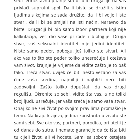
sebi jednostavno pitanje šta bi bilo drugačije da vas
privlači suprotni spol. Da li biste se družili s istim
ljudima s kojima se sada družite, da li bi voljeli iste
stvari, da li bi se smijali na isti način. Naravno da
biste. Drugačiji bi bio samo izbor partnera koji nije
kalkulacija, već dio vaše prirode i biologije. Druga
stvar, vaš seksualni identitet nije jedini identitet.
Niste samo peder, pobogu. Još toliko ste stvari. Ali
ako vas to što ste peder toliko unesrećuje i otežava
vam život, krajnje je vrijeme da vidite zašto je to baš
tako. Treća stvar, uvijek će biti nešto vezano za vas
čime vaša sredina, najmiliji i najbliži neće biti
zadovoljni. Zašto toliko dopuštati da vas drugi
regulišu. Okrenite se sebi, vidite šta vas, a ne toliki
broj ljudi, usrećuje. Jer vaša sreća je samo vaša stvar.
Onaj ko ne živi život po svojim pravilima promašio je
temu. Na kraju krajeva, jedina konstanta u životu ste
sami sebi. Sve oko vas; partneri, porodica, prijatelji je
od danas do sutra. I nemate garancije da će išta biti
tu cijeli život, ali vi hoćete. Sami sa sobom ostajete