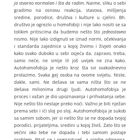
ja stvarno normalan i šta da radim
. Naime, sliku o sebi
gradimo na osnovu reakcija, stavova, mišljenja
sredine, porodice, društva i kulture u cjelini. Bh.
društvo je ogrezlo u homofobiji i nije lako nositi se sa
tolikim pritiscima da budemo nešto što
jednostavno
nismo. Nije lako izdignuti se iznad normi, očekivanja
i standarda zajednice u kojoj živimo i živjeti onako
kako svako duboko u sebi osjeća da, zapravo, treba,
samo neće, ne smije ili još uvijek ne zna kako.
Autohomofobija je nešto kroz šta svi svakodnevno
prolazimo. Svaka gej osoba na ovome svijetu. Niste,
dakle, sami. Ne dešava se vama ništa što se ne
dešava milionima drugi ljudi. Autohomofobija je
proces i važan je dio upoznavanja i prihvatanja sebe.
Nije nešto što nestaje preko noći. Važno je biti nježan
prema sebi i ići sloj po sloj. Autohomofobija je sukob
sa samim sobom, jer si nešto što se ne dopada tvojoj
porodici, prijateljima, sredini u kojoj živiš. Zato što se
većini oko tebe ne dopada i tebi samom postaje
problem. Pitaš se i preispituješ, a nigdje odgovora.