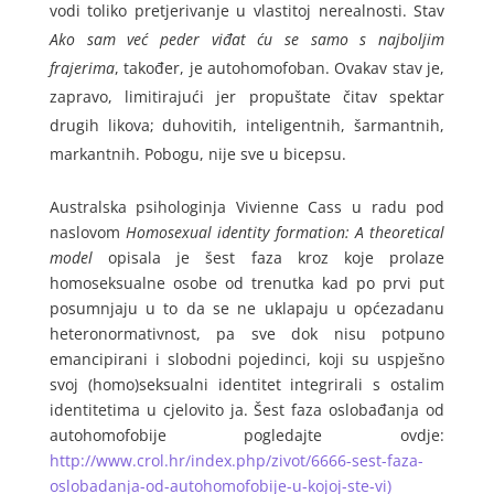
vodi toliko pretjerivanje u vlastitoj nerealnosti. Stav
Ako sam već peder viđat ću se samo s najboljim
frajerima
, također, je autohomofoban. Ovakav stav je,
zapravo, limitirajući jer propuštate čitav spektar
drugih likova; duhovitih, inteligentnih, šarmantnih,
markantnih. Pobogu, nije sve u bicepsu.
Australska psihologinja Vivienne Cass u radu pod
naslovom
Homosexual identity formation: A theoretical
model
opisala je šest faza kroz koje prolaze
homoseksualne osobe od trenutka kad po prvi put
posumnjaju u to da se ne uklapaju u općezadanu
heteronormativnost, pa sve dok nisu potpuno
emancipirani i slobodni pojedinci, koji su uspješno
svoj (homo)seksualni identitet integrirali s ostalim
identitetima u cjelovito ja. Šest faza oslobađanja od
autohomofobije pogledajte ovdje:
http://www.crol.hr/index.php/zivot/6666-sest-faza-
oslobadanja-od-autohomofobije-u-kojoj-ste-vi)