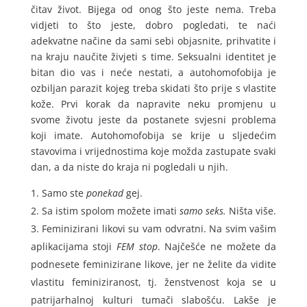
čitav život. Bijega od onog što jeste nema. Treba
vidjeti to što jeste, dobro pogledati, te naći
adekvatne načine da sami sebi objasnite, prihvatite i
na kraju naučite živjeti s time. Seksualni identitet je
bitan dio vas i neće nestati, a autohomofobija je
ozbiljan parazit kojeg treba skidati što prije s vlastite
kože. Prvi korak da napravite neku promjenu u
svome životu jeste da postanete svjesni problema
koji imate. Autohomofobija se krije u sljedećim
stavovima i vrijednostima koje možda zastupate svaki
dan, a da niste do kraja ni pogledali u njih.
Samo ste
ponekad
gej.
Sa istim spolom možete imati
samo seks.
Ništa više.
Feminizirani likovi su vam odvratni. Na svim vašim
aplikacijama stoji
FEM stop
. Najčešće ne možete da
podnesete feminizirane likove, jer ne želite da vidite
vlastitu feminiziranost, tj. ženstvenost koja se u
patrijarhalnoj kulturi tumači slabošću. Lakše je