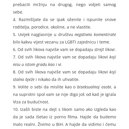
prebaciti mržnju na drugog, nego vidjeti samog
sebe.
Razmišljate da se ipak oženite i ispunite snove
roditelja, porodice, okoline, a ne vlastite.
Uvijek najglasnije u društvu
negativno komentirate
bilo kakvu vijest vezanu za LGBTI zajednicu i teme.
Od svih likova najviše vam se dopadaju
strejt likovi
.
Od svih likova najviše vam se dopadaju likovi
koji
nisu u istom gradu kao i vi
.
Od svih likova najviše vam se dopadaju likovi
koji
stalno bježe
i nikako da ih uhvatite.
Volite o sebi da mislite kao o
biseksualnoj osobi
, a
na suprotni spol vam se nije digo još od kad je igrala
Viza za budućnost.
Izašli biste na dejt s likom samo ako izgleda kao
da je sada išetao iz porno filma. Hajde da budemo
malo realni. Živimo u BiH. A hajde da vidimo i čemu