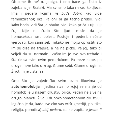
Obuzme ih nešto, jebiga. I ono bace ga čisto iz
zajebancije. Bratski. Ma svi smo tako nekad ko djeca.
Ima i pedera kojima
ne bude dobro
kad vide
feminiziranog lika. Pa oni bi ga tačno prebili. Vidi
kako hoda, vidi šta je obuko. Vidi kako priča. Fuj! Fuj!
Fuj! Nije ni čudo što ljudi misle da je
homoseksualnost bolest. Postoje i pederi, nećete
vjerovati, koji sami sebi nikako ne mogu oprostiti što
im se diže na frajere, a ne na pičke. Pa joj, tako bi
voljeli da su normalni. Zašto im je sve ovo trebalo i
šta će sa svim ovim pederlukom. Pa mrze sebe, pa
druge. I sve tako u krug. Glume sebi. Glume drugima.
Život im je čista laž.
Ono što je zajedničko svim ovim likovima je
autohomofobija
– jedina stvar o kojoj se manje od
homofobije u našem društvu priča. Pederi ne žive na
drugoj planeti. Žive u duboko homofobnom društvu i
logično je da, kada sve oko vas vrišti (mediji, politika,
religija, porodica)
ubij pedera
, da se zapitate
Jesam li