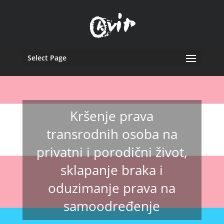
Select Page
Kršenje prava
transrodnih osoba na
privatni i porodični život,
sklapanje braka i
oduzimanje prava na
samoodređenje