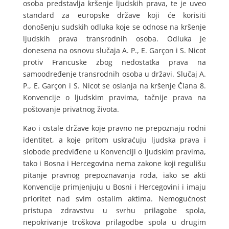
osoba predstavlja kršenje ljudskih prava, te je uveo
standard za europske države koji će korisiti
donošenju sudskih odluka koje se odnose na kršenje
ljudskih prava transrodnih osoba. Odluka je
donesena na osnovu slučaja A. P., E. Garçon i S. Nicot
protiv Francuske zbog nedostatka prava na
samoodređenje transrodnih osoba u državi. Slučaj A.
P., E. Garçon i S. Nicot se oslanja na kršenje Člana 8.
Konvencije o ljudskim pravima, tačnije prava na
poštovanje privatnog života.
Kao i ostale države koje pravno ne prepoznaju rodni
identitet, a koje pritom uskraćuju ljudska prava i
slobode predviđene u Konvenciji o ljudskim pravima,
tako i Bosna i Hercegovina nema zakone koji regulišu
pitanje pravnog prepoznavanja roda, iako se akti
Konvencije primjenjuju u Bosni i Hercegovini i imaju
prioritet nad svim ostalim aktima. Nemogućnost
pristupa zdravstvu u svrhu prilagobe spola,
nepokrivanje troškova prilagodbe spola u drugim