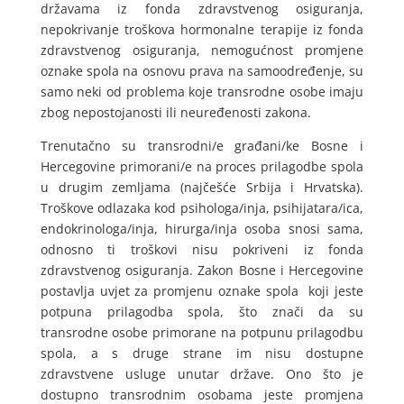
državama iz fonda zdravstvenog osiguranja,
nepokrivanje troškova hormonalne terapije iz fonda
zdravstvenog osiguranja, nemogućnost promjene
oznake spola na osnovu prava na samoodređenje, su
samo neki od problema koje transrodne osobe imaju
zbog nepostojanosti ili neuređenosti zakona.
Trenutačno su transrodni/e građani/ke Bosne i
Hercegovine primorani/e na proces prilagodbe spola
u drugim zemljama (najčešće Srbija i Hrvatska).
Troškove odlazaka kod psihologa/inja, psihijatara/ica,
endokrinologa/inja, hirurga/inja osoba snosi sama,
odnosno ti troškovi nisu pokriveni iz fonda
zdravstvenog osiguranja. Zakon Bosne i Hercegovine
postavlja uvjet za promjenu oznake spola koji jeste
potpuna prilagodba spola, što znači da su
transrodne osobe primorane na potpunu prilagodbu
spola, a s druge strane im nisu dostupne
zdravstvene usluge unutar države. Ono što je
dostupno transrodnim osobama jeste promjena