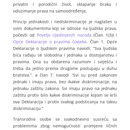
privatni i porodični život, sklapanje braka i
oduzimanje prava na samoodređenje.
Princip jednakosti i nediskriminacije je naglašen u
svim dokumentima koji se odnose na ljudska prava,
počevši od
Povelje Ujedinjenih naroda
(Član 1(3)) i
Opće Deklaracije o pravima čovjeka
. Član 1. Opće
Deklaracije o ljudskim pravima navodi: ”Sva ljudska
bića rađaju se slobodna i jednaka u dostojanstvu i
pravima. Ona su obdarena razumom i sviješću i
treba da jedno prema drugome postupaju u duhu
bratstva.”, a član 7. navodi ”Svi su pred zakonom
jednaki i imaju pravo, bez ikakve diskriminacije, na
jednaku zaštitu zakona. Svi imaju pravo na jednaku
zaštitu protiv bilo kakve diskriminacije kojom se krši
ova Deklaracija i protiv svakog podsticanja na takvu
diskriminaciju.”
Transrodne osobe se svakodnevno susreću sa
problemima zbog nemogućnosti promjene ličnih