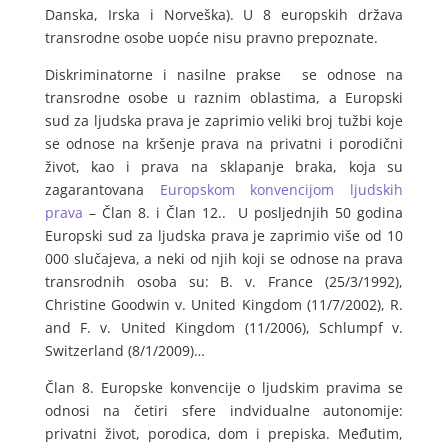
Danska, Irska i Norveška). U 8 europskih država
transrodne osobe uopće nisu pravno prepoznate.
Diskriminatorne i nasilne prakse se odnose na
transrodne osobe u raznim oblastima, a Europski
sud za ljudska prava je zaprimio veliki broj tužbi koje
se odnose na kršenje prava na privatni i porodični
život, kao i prava na sklapanje braka, koja su
zagarantovana
Europskom konvencijom ljudskih
prava
– Član 8. i Član 12.. U posljednjih 50 godina
Europski sud za ljudska prava je zaprimio više od 10
000 slučajeva, a neki od njih koji se odnose na prava
transrodnih osoba su: B. v. France (25/3/1992),
Christine Goodwin v. United Kingdom (11/7/2002), R.
and F. v. United Kingdom (11/2006), Schlumpf v.
Switzerland (8/1/2009)…
Član 8. Europske konvencije o ljudskim pravima se
odnosi na četiri sfere indvidualne autonomije:
privatni život, porodica, dom i prepiska. Međutim,