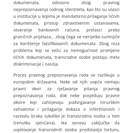
dokumenata, odnosno zbog pravnog
neprepoznavanja rodnog identiteta, kao što su ulasci
u institucije u kojima je mandatorno prilaganje ličnih
dokumenata, pristup zdravstvenim ustanovama,
otvaranje bankovnih računa, prelasci preko
graničnih prijelaza… zbog čega se nerijetko sumnjiče
za korištenje falsifikovanih dokumenata. Zbog niza
problema koji se vežu za nemogućnost promjene
ličnih dokumenata, transrodne osobe postaju meta
diskriminacije i nasilja.
Proces pravnog prepoznavanja roda se razlikuje u
europskim državama. Neke od njih uopće nemaju
pravni okvir za rješavanje pitanja pravnog
prepoznavanja roda, dok neke posjeduju pravne
okvire koji zahtijevaju podvrgavanje hirurškim
zahvatima i prilaganje dokaza o infertilonosti i
razvodu braka (ukoliko je tranasrodna osoba u tom
trenutku vjenčana). Na osnovu zaključka da
uvjetovanje transrodnih osoba predstavlja torturu,