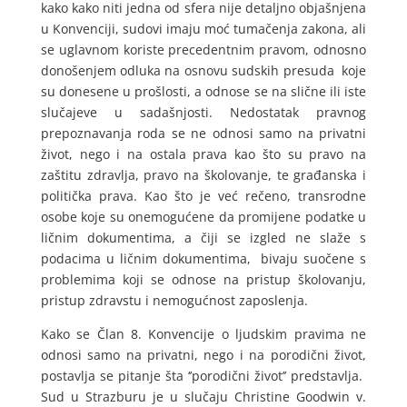
kako kako niti jedna od sfera nije detaljno objašnjena
u Konvenciji, sudovi imaju moć tumačenja zakona, ali
se uglavnom koriste precedentnim pravom, odnosno
donošenjem odluka na osnovu sudskih presuda koje
su donesene u prošlosti, a odnose se na slične ili iste
slučajeve u sadašnjosti. Nedostatak pravnog
prepoznavanja roda se ne odnosi samo na privatni
život, nego i na ostala prava kao što su pravo na
zaštitu zdravlja, pravo na školovanje, te građanska i
politička prava. Kao što je već rečeno, transrodne
osobe koje su onemogućene da promijene podatke u
ličnim dokumentima, a čiji se izgled ne slaže s
podacima u ličnim dokumentima, bivaju suočene s
problemima koji se odnose na pristup školovanju,
pristup zdravstu i nemogućnost zaposlenja.
Kako se Član 8. Konvencije o ljudskim pravima ne
odnosi samo na privatni, nego i na porodični život,
postavlja se pitanje šta ‘’porodični život’’ predstavlja.
Sud u Strazburu je u slučaju Christine Goodwin v.