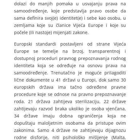
dolazi do manjih pomaka u usvajanju prava na
samoodređenje, koje predstavlja pravo osobe da
sama definira svoj(e) identitet(e) i sebe kao osobu, u
zemljama koje su članice Vijeća Europe i koje su
počele (ili nastoje) mijenjati zakone.
Europski standardi postavljeni od strane Vijeća
Europe se temelje na brzoj, transparentnoj i
dostupnoj proceduri pravnog prepoznavanja rodnog
identiteta koja se određuje na osnovu prava na
samoodređenje. Trenutačno je moguće prilagoditi
lične dokumente u 41 državi u Europi, dok samo 30
europskih država ima tačno određene pravne
procedure koje se odnose na pravno prepoznavanje
roda. 21 država zahtijeva sterilizaciju, 22 države
zahtijevaju razvod braka ukoliko je osoba vjenčana,
34 države imaju dobna ograničenja koja ne
dopuštaju maloljetnim osobama da pristupe ovim
zakonima. Samo 4 države ne zahtijevaju dijagnozu
rodne disforije, niti psihološko mišljenje (Malta,