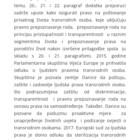
temu. 20., 21. i 22. paragraf dodatka preporuci
sadrže upute kako osigurati pravo na poštovanje
privatnog života transrodnih osoba, koje uključuju
pravno prepoznavanje roda, prepoznavanje roda na
principu pristupačnosti i transparentnosti u raznim
segmentima života i prepoznavanje prava na
porodični život nakon izvršene prilagodbe spola (u
skladu s 20. i 21. paragrafom). 2015. godine
Parlamentarna skupština Vijeća Europe je prihvatila
odluku o ljudskim pravima transrodnih osoba.
Skupština je pozvala zemlje članice da poštuju,
zaštite i zadovolje ljudska prava transrodnih osoba,
što podrazumijeva zaštitu od diskriminacije,
transparentnost i pravno prepoznavanje roda na
osnovu prava na samoodređenje. Također, članice su
pozvane da poduzmu proaktivne mjere za
unaprjeđenje životnih uvjeta i podizanje svijesti o
transrodnim osobama. 2017. Europski sud za ljudska
prava je donio odluku da sterilizacija transrodnih