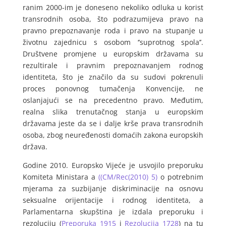
ranim 2000-im je doneseno nekoliko odluka u korist
transrodnih osoba, što podrazumijeva pravo na
pravno prepoznavanje roda i pravo na stupanje u
životnu zajednicu s osobom ‘’suprotnog spola’’.
Društvene promjene u europskim državama su
rezultirale i pravnim prepoznavanjem rodnog
identiteta, što je značilo da su sudovi pokrenuli
proces ponovnog tumačenja Konvencije, ne
oslanjajući se na precedentno pravo. Međutim,
realna slika trenutačnog stanja u europskim
državama jeste da se i dalje krše prava transrodnih
osoba, zbog neuređenosti domaćih zakona europskih
država.
Godine 2010. Europsko Vijeće je usvojilo preporuku
Komiteta Ministara a
((CM/Rec(2010) 5)
o potrebnim
mjerama za suzbijanje diskriminacije na osnovu
seksualne orijentacije i rodnog identiteta, a
Parlamentarna skupština je izdala preporuku i
rezoluciju (
Preporuka 1915
i
Rezolucija 1728
) na tu