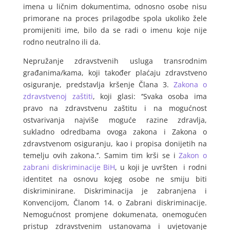
imena u ličnim dokumentima, odnosno osobe nisu
primorane na proces prilagodbe spola ukoliko žele
promijeniti ime, bilo da se radi o imenu koje nije
rodno neutralno ili da.
Nepružanje zdravstvenih usluga transrodnim
građanima/kama, koji također plaćaju zdravstveno
osiguranje, predstavlja kršenje Člana 3.
Zakona o
zdravstvenoj zaštiti
, koji glasi: ‘’Svaka osoba ima
pravo na zdravstvenu zaštitu i na mogućnost
ostvarivanja najviše moguće razine zdravlja,
sukladno odredbama ovoga zakona i Zakona o
zdravstvenom osiguranju, kao i propisa donijetih na
temelju ovih zakona.’’. Samim tim krši se i
Zakon o
zabrani diskriminacije BiH
, u koji je uvršten i rodni
identitet na osnovu kojeg osobe ne smiju biti
diskriminirane. Diskriminacija je zabranjena i
Konvencijom, Članom 14. o Zabrani diskriminacije.
Nemogućnost promjene dokumenata, onemogućen
pristup zdravstvenim ustanovama i uvjetovanje