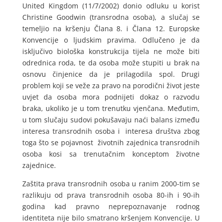
United Kingdom (11/7/2002) donio odluku u korist
Christine Goodwin (transrodna osoba), a slučaj se
temeljio na kršenju Člana 8. i Člana 12. Europske
Konvencije o ljudskim pravima. Odlučeno je da
isključivo biološka konstrukcija tijela ne može biti
odrednica roda, te da osoba može stupiti u brak na
osnovu činjenice da je prilagodila spol. Drugi
problem koji se veže za pravo na porodični život jeste
uvjet da osoba mora podnijeti dokaz o razvodu
braka, ukoliko je u tom trenutku vjenčana. Međutim,
u tom slučaju sudovi pokušavaju naći balans između
interesa transrodnih osoba i interesa društva zbog
toga što se pojavnost životnih zajednica transrodnih
osoba kosi sa trenutačnim konceptom životne
zajednice.
Zaštita prava transrodnih osoba u ranim 2000-tim se
razlikuju od prava transrodnih osoba 80-ih i 90-ih
godina kad pravno neprepoznavanje rodnog
identiteta nije bilo smatrano kršenjem Konvencije. U