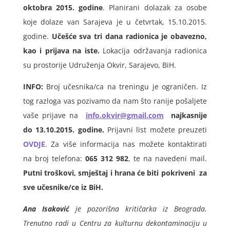
oktobra 2015. godine
. Planirani dolazak za osobe
koje dolaze van Sarajeva je u četvrtak, 15.10.2015.
godine.
Učešće sva tri dana radionica je obavezno,
kao i prijava na iste.
Lokacija održavanja radionica
su prostorije Udruženja Okvir, Sarajevo, BiH.
INFO:
Broj učesnika/ca na treningu je ograničen. Iz
tog razloga vas pozivamo da nam što ranije pošaljete
vaše prijave na
info.okvir@gmail.com
najkasnije
do 13.10.2015. godine.
Prijavni list možete preuzeti
OVDJE
. Za više informacija nas možete kontaktirati
na broj telefona:
065 312 982
, te na navedeni mail.
Putni troškovi, smještaj i hrana će biti pokriveni za
sve učesnike/ce iz BiH.
Ana Isaković
je pozorišna kritičarka iz Beograda.
Trenutno radi u Centru za kulturnu dekontaminaciju u