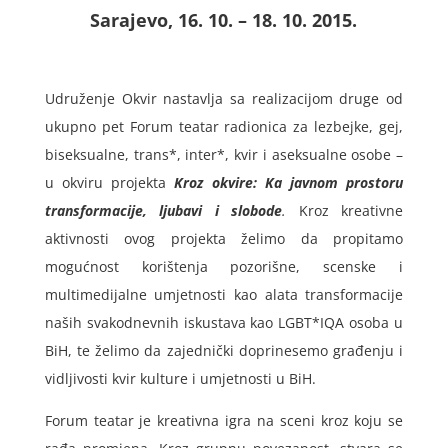
Sarajevo, 16. 10. – 18. 10. 2015.
Udruženje Okvir nastavlja sa realizacijom druge od
ukupno pet Forum teatar radionica za lezbejke, gej,
biseksualne, trans*, inter*, kvir i aseksualne osobe –
u okviru projekta
Kroz okvire: Ka javnom prostoru
transformacije, ljubavi i slobode
.
Kroz kreativne
aktivnosti ovog projekta želimo da propitamo
mogućnost korištenja pozorišne, scenske i
multimedijalne umjetnosti kao alata transformacije
naših svakodnevnih iskustava kao LGBT*IQA osoba u
BiH, te želimo da zajednički doprinesemo građenju i
vidljivosti kvir kulture i umjetnosti u BiH.
Forum teatar je kreativna igra na sceni kroz koju se