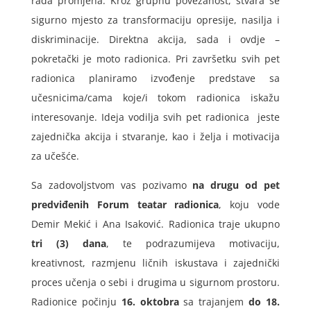
rađa promjena. Kroz grupnu povezanost, stvara se
sigurno mjesto za transformaciju opresije, nasilja i
diskriminacije. Direktna akcija, sada i ovdje –
pokretački je moto radionica. Pri završetku svih pet
radionica planiramo izvođenje predstave sa
učesnicima/cama koje/i tokom radionica iskažu
interesovanje. Ideja vodilja svih pet radionica jeste
zajednička akcija i stvaranje, kao i želja i motivacija
za učešće.
Sa zadovoljstvom vas pozivamo
na drugu od pet
predviđenih Forum teatar radionica
, koju vode
Demir Mekić i Ana Isaković. Radionica traje ukupno
tri (3) dana
, te podrazumijeva motivaciju,
kreativnost, razmjenu ličnih iskustava i zajednički
proces učenja o sebi i drugima u sigurnom prostoru.
Radionice počinju
16. oktobra
sa trajanjem
do 18.