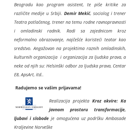
Beogradu kao program asistent, te piše kritike za
različite medije u Srbiji.
Demir Mekić
, sociolog i trener
Teatra potlačenog, trener na temu rodne ravnopravnosti
i omladinski radnik. Radi sa zajednicom kroz
neformalno obrazovanje, najčešće koristeći teatar kao
sredstvo. Angažovan na projektima raznih omladinskih,
kulturnih organizacija i organizacija za ljudska prava, a
neke od njih su: Helsinški odbor za ljudska prava, Centar
E8, ApsArt, itd..
Radujemo se vašim prijavama!
Realizacija projekta
Kroz okvire: Ka
javnom prostoru transformacije,
ljubavi i slobode
je omogućena uz podršku Ambasade
Kraljevine Norveške