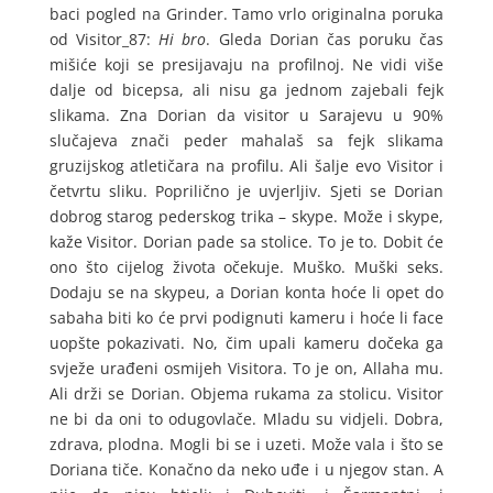
baci pogled na Grinder. Tamo vrlo originalna poruka
od Visitor_87:
Hi bro
. Gleda Dorian čas poruku čas
mišiće koji se presijavaju na profilnoj. Ne vidi više
dalje od bicepsa, ali nisu ga jednom zajebali fejk
slikama. Zna Dorian da visitor u Sarajevu u 90%
slučajeva znači peder mahalaš sa fejk slikama
gruzijskog atletičara na profilu. Ali šalje evo Visitor i
četvrtu sliku. Poprilično je uvjerljiv. Sjeti se Dorian
dobrog starog pederskog trika – skype. Može i skype,
kaže Visitor. Dorian pade sa stolice. To je to. Dobit će
ono što cijelog života očekuje. Muško. Muški seks.
Dodaju se na skypeu, a Dorian konta hoće li opet do
sabaha biti ko će prvi podignuti kameru i hoće li face
uopšte pokazivati. No, čim upali kameru dočeka ga
svježe urađeni osmijeh Visitora. To je on, Allaha mu.
Ali drži se Dorian. Objema rukama za stolicu. Visitor
ne bi da oni to odugovlače. Mladu su vidjeli. Dobra,
zdrava, plodna. Mogli bi se i uzeti. Može vala i što se
Doriana tiče. Konačno da neko uđe i u njegov stan. A