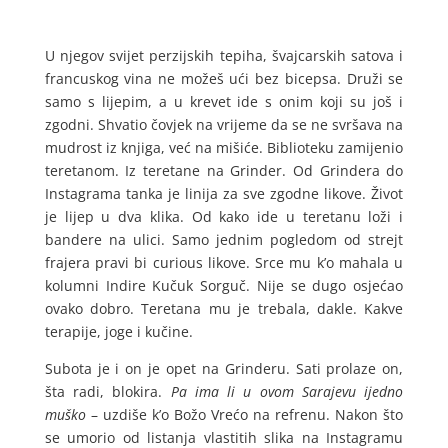
U njegov svijet perzijskih tepiha, švajcarskih satova i
francuskog vina ne možeš ući bez bicepsa. Druži se
samo s lijepim, a u krevet ide s onim koji su još i
zgodni. Shvatio čovjek na vrijeme da se ne svršava na
mudrost iz knjiga, već na mišiće. Biblioteku zamijenio
teretanom. Iz teretane na Grinder. Od Grindera do
Instagrama tanka je linija za sve zgodne likove. Život
je lijep u dva klika. Od kako ide u teretanu loži i
bandere na ulici. Samo jednim pogledom od strejt
frajera pravi bi curious likove. Srce mu k’o mahala u
kolumni Indire Kučuk Sorguč. Nije se dugo osjećao
ovako dobro. Teretana mu je trebala, dakle. Kakve
terapije, joge i kučine.
Subota je i on je opet na Grinderu. Sati prolaze on,
šta radi, blokira.
Pa ima li u ovom Sarajevu ijedno
muško
– uzdiše k’o Božo Vrećo na refrenu. Nakon što
se umorio od listanja vlastitih slika na Instagramu