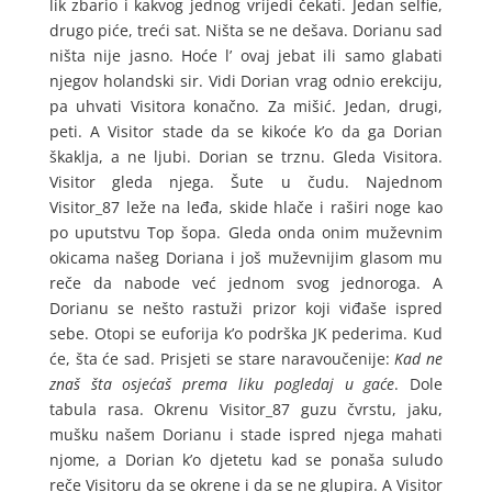
lik zbario i kakvog jednog vrijedi čekati. Jedan selfie,
drugo piće, treći sat. Ništa se ne dešava. Dorianu sad
ništa nije jasno. Hoće l’ ovaj jebat ili samo glabati
njegov holandski sir. Vidi Dorian vrag odnio erekciju,
pa uhvati Visitora konačno. Za mišić. Jedan, drugi,
peti. A Visitor stade da se kikoće k’o da ga Dorian
škaklja, a ne ljubi. Dorian se trznu. Gleda Visitora.
Visitor gleda njega. Šute u čudu. Najednom
Visitor_87 leže na leđa, skide hlače i raširi noge kao
po uputstvu Top šopa. Gleda onda onim muževnim
okicama našeg Doriana i još muževnijim glasom mu
reče da nabode već jednom svog jednoroga. A
Dorianu se nešto rastuži prizor koji viđaše ispred
sebe. Otopi se euforija k’o podrška JK pederima. Kud
će, šta će sad. Prisjeti se stare naravoučenije:
Kad ne
znaš šta osjećaš prema liku pogledaj u gaće
. Dole
tabula rasa. Okrenu Visitor_87 guzu čvrstu, jaku,
mušku našem Dorianu i stade ispred njega mahati
njome, a Dorian k’o djetetu kad se ponaša suludo
reče Visitoru da se okrene i da se ne glupira. A Visitor