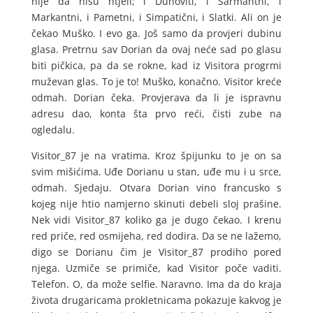
nije da nisu htjeli; i Duhoviti, i Šarmantni, i
Markantni, i Pametni, i Simpatični, i Slatki. Ali on je
čekao Muško. I evo ga. Još samo da provjeri dubinu
glasa. Pretrnu sav Dorian da ovaj neće sad po glasu
biti pičkica, pa da se rokne, kad iz Visitora progrmi
muževan glas. To je to! Muško, konačno. Visitor kreće
odmah. Dorian čeka. Provjerava da li je ispravnu
adresu dao, konta šta prvo reći, čisti zube na
ogledalu.
Visitor_87 je na vratima. Kroz špijunku to je on sa
svim mišićima. Uđe Dorianu u stan, uđe mu i u srce,
odmah. Sjedaju. Otvara Dorian vino francusko s
kojeg nije htio namjerno skinuti debeli sloj prašine.
Nek vidi Visitor_87 koliko ga je dugo čekao. I krenu
red priče, red osmijeha, red dodira. Da se ne lažemo,
digo se Dorianu čim je Visitor_87 prodiho pored
njega. Uzmiče se primiče, kad Visitor poče vaditi.
Telefon. O, da može selfie. Naravno. Ima da do kraja
života drugaricama prokletnicama pokazuje kakvog je