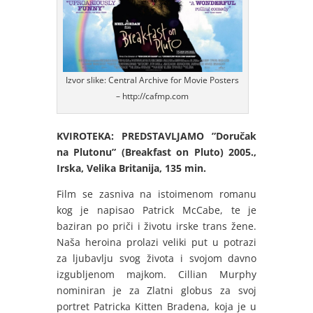
Izvor slike: Central Archive for Movie Posters
– http://cafmp.com
KVIROTEKA: PREDSTAVLJAMO ”Doručak
na Plutonu” (Breakfast on Pluto) 2005.,
Irska, Velika Britanija, 135 min.
Film se zasniva na istoimenom romanu
kog je napisao Patrick McCabe, te je
baziran po priči i životu irske trans žene.
Naša heroina prolazi veliki put u potrazi
za ljubavlju svog života i svojom davno
izgubljenom majkom. Cillian Murphy
nominiran je za Zlatni globus za svoj
portret Patricka Kitten Bradena, koja je u