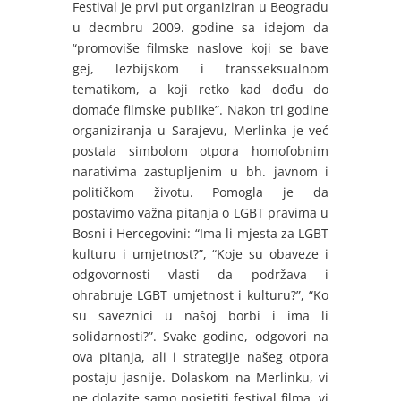
Festival je prvi put organiziran u Beogradu
u decmbru 2009. godine sa idejom da
“promoviše filmske naslove koji se bave
gej, lezbijskom i transseksualnom
tematikom, a koji retko kad dođu do
domaće filmske publike”. Nakon tri godine
organiziranja u Sarajevu, Merlinka je već
postala simbolom otpora homofobnim
narativima zastupljenim u bh. javnom i
političkom životu. Pomogla je da
postavimo važna pitanja o LGBT pravima u
Bosni i Hercegovini: “Ima li mjesta za LGBT
kulturu i umjetnost?”, “Koje su obaveze i
odgovornosti vlasti da podržava i
ohrabruje LGBT umjetnost i kulturu?”, “Ko
su saveznici u našoj borbi i ima li
solidarnosti?”. Svake godine, odgovori na
ova pitanja, ali i strategije našeg otpora
postaju jasnije. Dolaskom na Merlinku, vi
ne dolazite samo posjetiti festival filma, vi