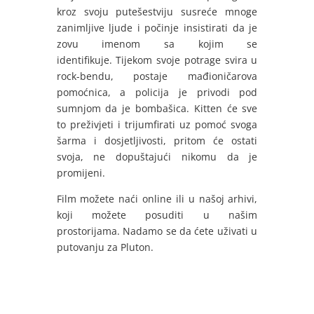
kroz svoju putešestviju susreće mnoge
zanimljive ljude i počinje insistirati da je
zovu imenom sa kojim se
identifikuje.
Tijekom svoje potrage svira u
rock-bendu, postaje mađioničarova
pomoćnica, a policija je privodi pod
sumnjom da je bombašica. Kitten će sve
to preživjeti i trijumfirati uz pomoć svoga
šarma i dosjetljivosti, pritom će ostati
svoja, ne dopuštajući nikomu da je
promijeni.
Film možete naći online ili u našoj arhivi,
koji možete posuditi u našim
prostorijama. Nadamo se da ćete uživati u
putovanju za Pluton.