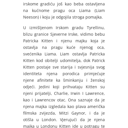
irskome gradiću još kao beba ostavljena
na kućnome pragu oca Liama (Liam
Neeson) i koju je odgojila stroga pomajka.
U izmišljenom Irskom gradu Tyrellinu,
blizu granice Sjeverne Irske, vidimo bebu
Patricka Kitten i njenu majku koja je
ostavlja na pragu kuće njenog oca,
svećenika Liama. Liam ostavlja Patricka
Kitten kod obitelji udomitelja, dok Patrick
Kitten postaje sve starija i svjesnija svog
identiteta njena porodica primjećuje
njene afinitete ka šminkanju i ženskoj
odjeći.
Jedini koji prihvataju Kitten su
njeni prijatelji, Charlie, Irwin I Lawrence,
kao i Lawrencov otac. Ona saznaje da je
njena majka izgledala kao plava američka
filmska zvijezda, Mitzi Gaynor, i da je
otišla u London. Vjerujući da je njena
majka u Londonu Kitten ide u potragu te