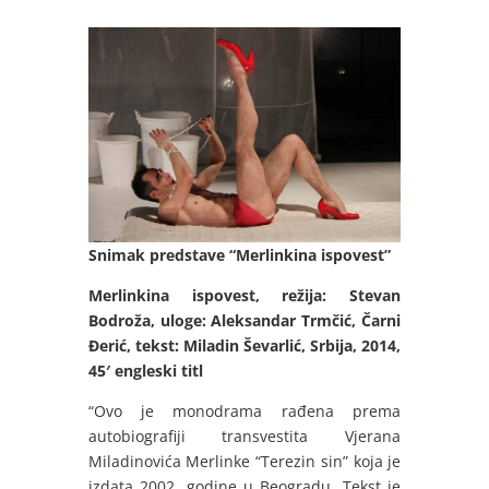
Snimak predstave “Merlinkina ispovest”
Merlinkina ispovest, režija: Stevan
Bodroža, uloge: Aleksandar Trmčić, Čarni
Đerić, tekst: Miladin Ševarlić, Srbija, 2014,
45′ engleski titl
“Ovo je monodrama rađena prema
autobiografiji transvestita Vjerana
Miladinovića Merlinke “Terezin sin” koja je
izdata 2002. godine u Beogradu. Tekst je