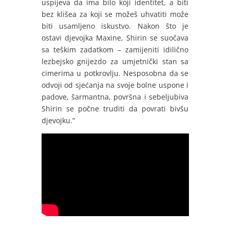
uspijeva da ima bilo koji identitet, a biti
bez klišea za koji se možeš uhvatiti može
biti usamljeno iskustvo. Nakon što je
ostavi djevojka Maxine, Shirin se suočava
sa teškim zadatkom – zamijeniti idilično
lezbejsko gnijezdo za umjetnički stan sa
cimerima u potkrovlju. Nesposobna da se
odvoji od sjećanja na svoje bolne uspone i
padove, šarmantna, površna i sebeljubiva
Shirin se počne truditi da povrati bivšu
djevojku.”