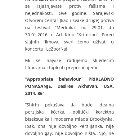
se izjašnjavate protiv fašizma i
nejednakosti. Ove godine, Sarajevski
Otvoreni Centar (kao i svake druge) poziva
na festival “Merlinka” od 29.01. do
30.01.2016. u Art Kinu “Kriterion”. Pored
sjajnih filmova, sve/i ćemo uživati u
koncertu “LeZbor”-a!
Mi se najviše radujemo slijedećim
filmovima i toplo ih preporučujemo:
“Appropriate behaviour”
PRIKLADNO
PONAŠANJE, Desiree Akhavan, USA,
2014, 86′
“Shirin pokušava da bude idealna
perzijska kćerka, politički korektna
biseksualka i moderna mlada Brooklynka.
Ipak, ona nije dovoljno Perziijanka, nije
dovoljno gay, nije dovoljno ništa. Njoj ne