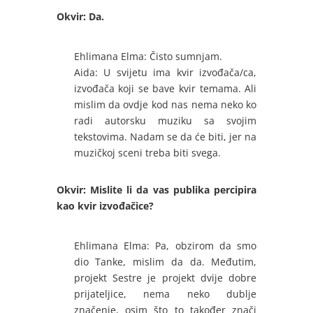
Okvir: Da.
Ehlimana Elma: Čisto sumnjam.
Aida: U svijetu ima kvir izvođača/ca,
izvođača koji se bave kvir temama. Ali
mislim da ovdje kod nas nema neko ko
radi autorsku muziku sa svojim
tekstovima. Nadam se da će biti, jer na
muzičkoj sceni treba biti svega.
Okvir: Mislite li da vas publika percipira
kao kvir izvođačice?
Ehlimana Elma: Pa, obzirom da smo
dio Tanke, mislim da da. Međutim,
projekt Sestre je projekt dvije dobre
prijateljice, nema neko dublje
značenje, osim što to također znači