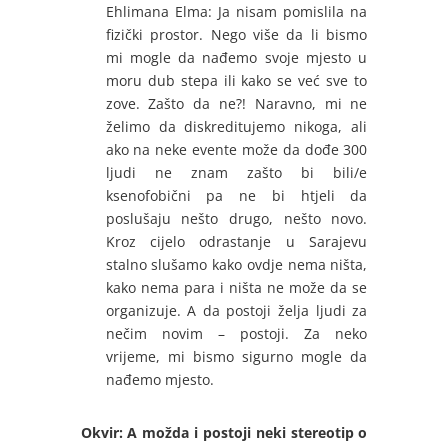
Ehlimana Elma: Ja nisam pomislila na
fizički prostor. Nego više da li bismo
mi mogle da nađemo svoje mjesto u
moru dub stepa ili kako se već sve to
zove. Zašto da ne?! Naravno, mi ne
želimo da diskreditujemo nikoga, ali
ako na neke evente može da dođe 300
ljudi ne znam zašto bi bili/e
ksenofobični pa ne bi htjeli da
poslušaju nešto drugo, nešto novo.
Kroz cijelo odrastanje u Sarajevu
stalno slušamo kako ovdje nema ništa,
kako nema para i ništa ne može da se
organizuje. A da postoji želja ljudi za
nečim novim – postoji. Za neko
vrijeme, mi bismo sigurno mogle da
nađemo mjesto.
Okvir: A možda i postoji neki stereotip o