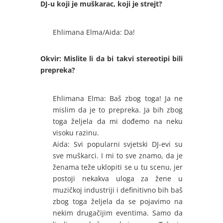
DJ-u koji je muškarac, koji je strejt?
Ehlimana Elma/Aida: Da!
Okvir: Mislite li da bi takvi stereotipi bili
prepreka?
Ehlimana Elma: Baš zbog toga! Ja ne
mislim da je to prepreka. Ja bih zbog
toga željela da mi dođemo na neku
visoku razinu.
Aida: Svi popularni svjetski DJ-evi su
sve muškarci. I mi to sve znamo, da je
ženama teže uklopiti se u tu scenu, jer
postoji nekakva uloga za žene u
muzičkoj industriji i definitivno bih baš
zbog toga željela da se pojavimo na
nekim drugačijim eventima. Samo da