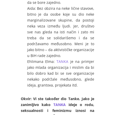
da se bore zajedno.
Aida: Bez obzira na neke lične stavove,
bitno je da osobe koje su dio neke
marginalizovane skupine, da postoji
neka veza između ljudi. Jer, društvo
sve nas gleda na isti način i zato mi
treba da se solidarišemo i da se
podržavamo međusobno. Meni je to
jako bitno – da aktivističke organizacije
u BiH rade zajedno.
Ehlimana Elma:
TANKA
je na primjer
jako mlada organizacija i mislim da bi
bilo dobro kad bi se sve organizacije
nekako podržale međusobno, glede
ideja, grantova, projekata itd.
Okvir: Vi ste također dio Tanke. Jako je
zanimljivo kako
TANKA
ideje o rodu,
seksualnosti i feminizmu iznosi na