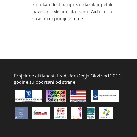
klub kao destinaciju za izlazak u petak
navečer. Mislim da smo Aida i ja
strašno doprinijele tome.
Projektne aktivnosti i rad Udruženja Okvir od 2011.
godine su podržani od strane: