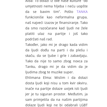
Aida: To dolazi iz ove naše kulture “od
umjetnosti nema hljeba i neću uopšte
da se bavim tim”. Pošto
TANKA
funkcioniše kao neformalna grupa,
naš najveći izazov je finansiranje. Tako
da smo razočarane kad ljudi ne žele
platiti ulaz na partije i još tako
podržati naš rad.
Također, jako mi je drago kada vidim
da ljudi dođu na parti i da plešu i
skaču, da se ljube i grle i zabavljaju.
Tako da nije to samo zbog novca za
Tanku, drago mi je da vidim da je
ljudima zbog te muzike super.
Ehlimana Elma: Mislim i da dolazi
dosta ljudi koji nisu u tom kvir okviru.
Inače na partije dolaze uvijek isti ljudi
jer je tu siguran prostor. Međutim, ja
sam primjetila da na našim partijima
dolaze ljudi koji ne bi odabrali LGBT