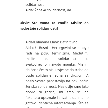
solidarnost.
Aida: Ženska solidarnost, da.
Okvir: Šta vama to znači? Mislite da
nedostaje solidarnosti?
Aida/Ehlimana Elma: Definitivno!
Aida: U Bosni i Hercegovini se mnogo
radi na polju feminizma. Međutim,
mislim da solidarnosti u
svakodnevnom životu manjka. Mislim
da žene često nisu svjesne da treba da
budu solidarne jedna sa drugom. A
naziv Sestre predstavlja na neki način
žensku solidarnost. Nas dvije smo jako
dobre drugarice, mi smo se na
fakultetu upoznale i shvatile da imamo
gotovo identična interesovanja. Što se