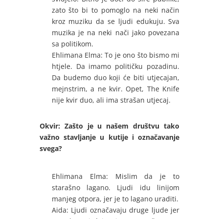
zato što bi to pomoglo na neki način
kroz muziku da se ljudi edukuju. Sva
muzika je na neki nači jako povezana
sa politikom.
Ehlimana Elma: To je ono što bismo mi
htjele. Da imamo političku pozadinu.
Da budemo duo koji će biti utjecajan,
mejnstrim, a ne kvir. Opet, The Knife
nije kvir duo, ali ima strašan utjecaj.
Okvir: Zašto je u našem društvu tako
važno stavljanje u kutije i označavanje
svega?
Ehlimana Elma: Mislim da je to
starašno lagano. Ljudi idu linijom
manjeg otpora, jer je to lagano uraditi.
Aida: Ljudi označavaju druge ljude jer