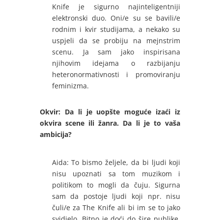
Knife je sigurno najinteligentniji
elektronski duo. Oni/e su se bavili/e
rodnim i kvir studijama, a nekako su
uspjeli da se probiju na mejnstrim
scenu. Ja sam jako inspirisana
njihovim idejama o razbijanju
heteronormativnosti i promoviranju
feminizma.
Okvir: Da li je uopšte moguće izaći iz
okvira scene ili žanra. Da li je to vaša
ambicija?
Aida: To bismo željele, da bi ljudi koji
nisu upoznati sa tom muzikom i
politikom to mogli da čuju. Sigurna
sam da postoje ljudi koji npr. nisu
čuli/e za The Knife ali bi im se to jako
svidjelo. Bitno je doći do šire publike,