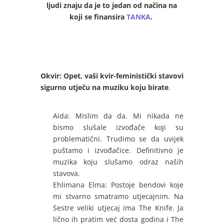
ljudi znaju da je to jedan od načina na
koji se finansira
TANKA
.
Okvir: Opet, vaši kvir-feministički stavovi
sigurno utječu na muziku koju birate
.
Aida: Mislim da da. Mi nikada ne
bismo slušale izvođače koji su
problematični. Trudimo se da uvijek
puštamo i izvođačice. Definitivno je
muzika koju slušamo odraz naših
stavova.
Ehlimana Elma: Postoje bendovi koje
mi stvarno smatramo utjecajnim. Na
Sestre veliki utjecaj ima The Knife. Ja
lično ih pratim već dosta godina i The