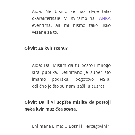
Aida: Ne bismo se nas dvije tako
okarakterisale. Mi sviramo na
TANKA
eventima, ali mi nismo tako usko
vezane za to.
Okvir: Za kvir scenu?
Aida: Da. Mislim da tu postoji mnogo
šira publika. Definitivno je super što
imamo podršku, pogotovo FIS-a,
odlično je što su nam izašli u susret.
Okvir: Da li vi uopšte mislite da postoji
neka kvir muzička scena?
Ehlimana Elma: U Bosni i Hercegovini?