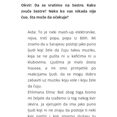
Okvir: Da se vratimo na Sestre. Kako
zvuče Sestre? Neko ko vas nikada nije
čuo, šta može da očekuje?
Aida: To je neki mash-up elektronike,
rejva, treš popa, popa iz 80ih. Mi
znamo da u Sarajevu postoji jako puno
ljudi koji žele da čuju takvu muziku,
koja se ne pušta ni u kafićima ni u
klubovima. Ljudima je malo dosta
housea, a mi smo primjetile po
reakcijama ljudi, da se mogu dobro
zabaviti uz muziku koju vole i koju žele
da čuju.
Ehlimana Elma: Baš zbog toga bismo
mi željele da izađemo iz tog nekog kvir
okvira. Ja vjerujem da ima jako puno
ljudi koji ni ne znaju da postoje ti neki
kvir partiji i koji stvarno slušaju tu