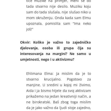
tiče muzike na primjer, meni se do
tada stvarno nije desilo. Muziku koju
sam do tada slušala, nije slušao niko u
mom okruženju. Onda kada sam Elmu
upoznala, pomislila sam “Ima neko
još!”
Okvir:
Koliko je važno to zajedničko
djelovanje, osoba ili grupa čija su
interesovanja na margini? Ne samo u
umjetnosti, nego i u aktivizmu?
Ehlimana Elma: Ja mislim da je to
stvarno krucijalno. Pogotovo za
manjine. U sredini u kojoj mi živimo,
Aida i ja bismo htjele da svoj aktivizam
prikažemo na jedan kreativniji način, a
ne birokratski. Baš zbog toga mislim
da je jako važno da ljudi stoje zajedno,