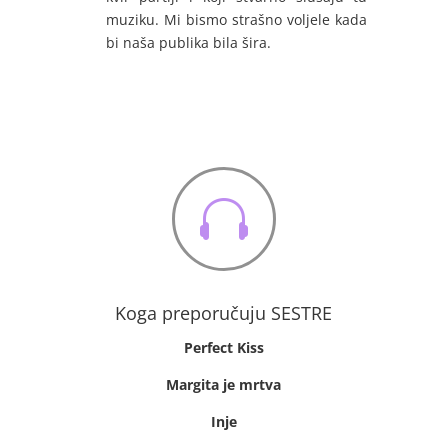
muziku. Mi bismo strašno voljele kada
bi naša publika bila šira.

Koga preporučuju SESTRE
Perfect Kiss
Margita je mrtva
Inje