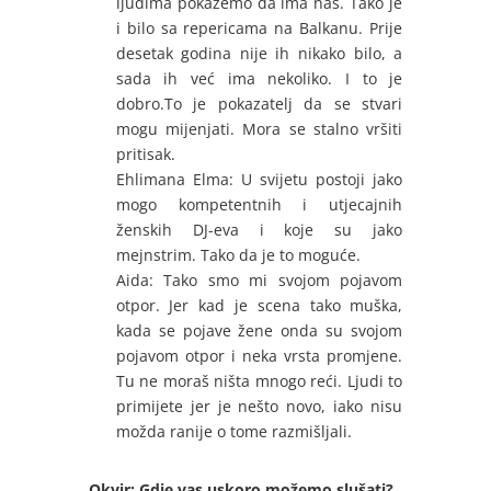
ljudima pokažemo da ima nas. Tako je
i bilo sa repericama na Balkanu. Prije
desetak godina nije ih nikako bilo, a
sada ih već ima nekoliko. I to je
dobro.To je pokazatelj da se stvari
mogu mijenjati. Mora se stalno vršiti
pritisak.
Ehlimana Elma: U svijetu postoji jako
mogo kompetentnih i utjecajnih
ženskih DJ-eva i koje su jako
mejnstrim. Tako da je to moguće.
Aida: Tako smo mi svojom pojavom
otpor. Jer kad je scena tako muška,
kada se pojave žene onda su svojom
pojavom otpor i neka vrsta promjene.
Tu ne moraš ništa mnogo reći. Ljudi to
primijete jer je nešto novo, iako nisu
možda ranije o tome razmišljali.
Okvir: Gdje vas uskoro možemo slušati?