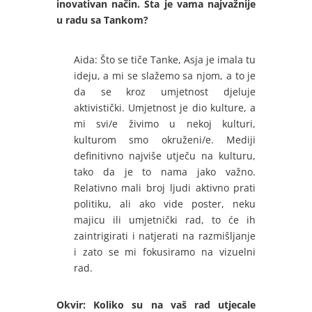
inovativan način. Šta je vama najvažnije
u radu sa Tankom?
Aida: Što se tiče Tanke, Asja je imala tu
ideju, a mi se slažemo sa njom, a to je
da se kroz umjetnost djeluje
aktivistički. Umjetnost je dio kulture, a
mi svi/e živimo u nekoj kulturi,
kulturom smo okruženi/e. Mediji
definitivno najviše utječu na kulturu,
tako da je to nama jako važno.
Relativno mali broj ljudi aktivno prati
politiku, ali ako vide poster, neku
majicu ili umjetnički rad, to će ih
zaintrigirati i natjerati na razmišljanje
i zato se mi fokusiramo na vizuelni
rad.
Okvir:
Koliko su na vaš rad utjecale