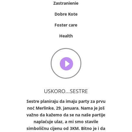
Zastranienie
Dobre Kote
Foster care
Health

USKORO...SESTRE
Sestre planiraju da imaju party za prvu
noć Merlinke, 29. januara. Nama je još
važno da kažemo da se na naše partije
naplaćuje ulaz, a mi smo stavile
simboličnu cijenu od 3KM. Bitno je i da