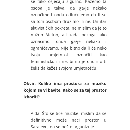
se tako osjećaju sigurno. Kažemo ta
osoba je takva, da ga/je nekako
označimo i onda odlučujemo da li se
sa tom osobom družimo ili ne. Unutar
aktivističkih pokreta, ne mislim da je to
nužno štetno, ali kada nekoga tako
označimo, onda ga/je nekako i
ograničavamo. Nije bitno da li će neko
tvoju umjetnost označiti kao
feminističku ili ne, bitno je ono što ti
želiš da kažeš svojom umjetnošću.
Okvir: Koliko ima prostora za muziku
kojom se vi bavite. Kako se za taj prostor
izboriti?
Aida: Što se tiče muzike, mislim da se
definitivno može naći prostor u
Sarajevu, da se nešto organizuje.