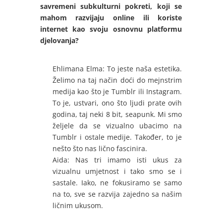
savremeni subkulturni pokreti, koji se
mahom razvijaju online ili koriste
internet kao svoju osnovnu platformu
djelovanja?
Ehlimana Elma: To jeste naša estetika.
Želimo na taj način doći do mejnstrim
medija kao što je Tumblr ili Instagram.
To je, ustvari, ono što ljudi prate ovih
godina, taj neki 8 bit, seapunk. Mi smo
željele da se vizualno ubacimo na
Tumblr i ostale medije. Također, to je
nešto što nas lično fascinira.
Aida: Nas tri imamo isti ukus za
vizualnu umjetnost i tako smo se i
sastale. Iako, ne fokusiramo se samo
na to, sve se razvija zajedno sa našim
ličnim ukusom.