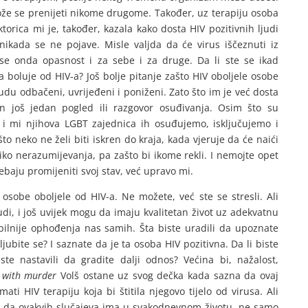
ože se prenijeti nikome drugome. Također, uz terapiju osoba
torica mi je, također, kazala kako dosta HIV pozitivnih ljudi
nikada se ne pojave. Misle valjda da će virus iščeznuti iz
i se onda opasnost i za sebe i za druge. Da li ste se ikad
ja boluje od HIV-a? Još bolje pitanje zašto HIV oboljele osobe
udu odbačeni, uvrijeđeni i poniženi. Zato što im je već dosta
an još jedan pogled ili razgovor osuđivanja. Osim što su
, i mi njihova LGBT zajednica ih osuđujemo, isključujemo i
što neko ne želi biti iskren do kraja, kada vjeruje da će naići
liko nerazumijevanja, pa zašto bi ikome rekli. I nemojte opet
rebaju promijeniti svoj stav, već upravo mi.
 osobe oboljele od HIV-a. Ne možete, već ste se stresli. Ali
ljudi, i još uvijek mogu da imaju kvalitetan život uz adekvatnu
lnije ophođenja nas samih. Šta biste uradili da upoznate
jubite se? I saznate da je ta osoba HIV pozitivna. Da li biste
ste nastavili da gradite dalji odnos? Većina bi, nažalost,
 with murder
Volš ostane uz svog dečka kada sazna da ovaj
ti HIV terapiju koja bi štitila njegovo tijelo od virusa. Ali
m da ovakvih slučajeva ima u svakodnevnom životu, ne samo