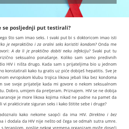
 se posljednji put testirali?
ego što sam imao seks. I svaki put bi s doktoricom imao isti
liko je nepraktično i za oralni seks koristiti kondom?
Onda me
ovori:
A da li je praktično dobiti neku infekciju?
Svaki put tu
, rizično seksualno ponašanje. Koliko sam samo predivnih
dio HIV i ništa drugo. Kada sam s prijateljima bio u jednom
konstatirali kako tu gratis uz piće dobiješ hepatitis. Sve je
dnom evropskom klubu trojica likova jebali lika bez kondoma
am sve svoje prijatelje kada mi govore o nekom seksualnom
aštitu. Dobro, umijem da pretjeram. Priznajem. HIV se ne dobija
paranoje je more likova kojima nikad ne padne na pamet da
 li vi prakticirate siguran seks i kako štitite sebe i druge?
radoznalo kako nekome saopći da ima HIV.
Direktno i bez
opa i dodala da HIV nije nešto od čega se odmah sutra umre.
ne s terapijom, poslije nekog vremena organizam može doseći