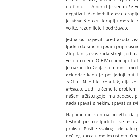
na filmu. U Americi je već duže v
negativni. Ako koristite ovu terapi
je stvar što ovu terapiju morate 
volite, razumijete i podržavate.
Jedna od najvećih predrasuda vez
ljude i da smo mi jedini prijenosnici
Ali pitam ja vas kada strejt ljud
veći problem. O HIV-u nemaju kada 
je nakon druženja sa mnom i mojim 
doktorice kada je posljednji put
zaštitu. Nije bio trenutak, nije se
infekciju
. Ljudi, u čemu je problem 
našem tržištu gdje ima pedeset ped
Kada spavaš s nekim, spavaš sa s
Napomenuo sam na početku da ja 
testirali postoje ljudi koji se tes
praksu. Poslije svakog seksualn
nečijeg kurca u mojim ustima. Onda