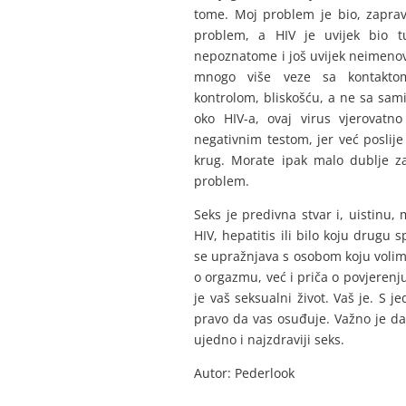
tome. Moj problem je bio, zaprav
problem, a HIV je uvijek bio 
nepoznatome i još uvijek neimeno
mnogo više veze sa kontaktom
kontrolom, bliskošću, a ne sa sami
oko HIV-a, ovaj virus vjerovatno
negativnim testom, jer već poslije
krug. Morate ipak malo dublje zar
problem.
Seks je predivna stvar i, uistinu,
HIV, hepatitis ili bilo koju drugu 
se upražnjava s osobom koju volimo.
o orgazmu, već i priča o povjerenju
je vaš seksualni život. Vaš je. S je
pravo da vas osuđuje. Važno je da 
ujedno i najzdraviji seks.
Autor: Pederlook