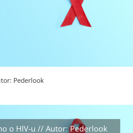
utor: Pederlook
o o HIV-u // Autor: Pederlook