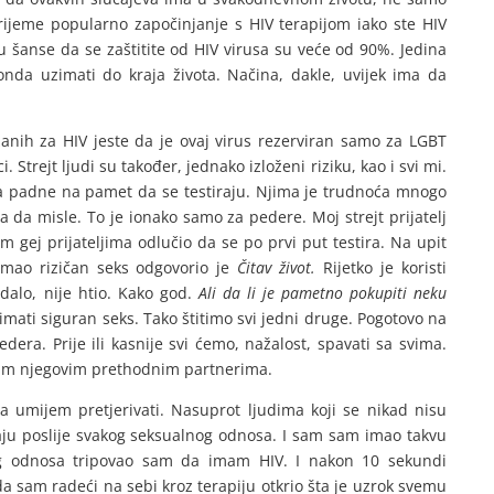
rijeme popularno započinjanje s HIV terapijom iako ste HIV
ju šanse da se zaštitite od HIV virusa su veće od 90%. Jedina
onda uzimati do kraja života. Načina, dakle, uvijek ima da
anih za HIV jeste da je ovaj virus rezerviran samo za LGBT
. Strejt ljudi su također, jednako izloženi riziku, kao i svi mi.
ima padne na pamet da se testiraju. Njima je trudnoća mnogo
da misle. To je ionako samo za pedere. Moj strejt prijatelj
gej prijateljima odlučio da se po prvi put testira. Na upit
 imao rizičan seks odgovorio je
Čitav život.
Rijetko je koristi
 dalo, nije htio. Kako god.
Ali da li je pametno pokupiti neku
imati siguran seks. Tako štitimo svi jedni druge. Pogotovo na
era. Prije ili kasnije svi ćemo, nažalost, spavati sa svima.
vim njegovim prethodnim partnerima.
umijem pretjerivati. Nasuprot ljudima koji se nikad nisu
tiraju poslije svakog seksualnog odnosa. I sam sam imao takvu
og odnosa tripovao sam da imam HIV. I nakon 10 sekundi
 sam radeći na sebi kroz terapiju otkrio šta je uzrok svemu