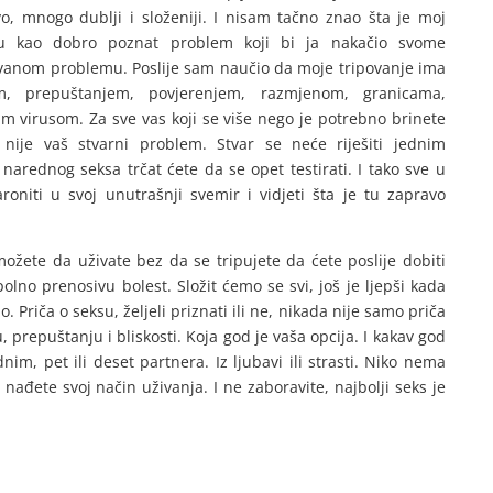
o, mnogo dublji i složeniji. I nisam tačno znao šta je moj
tu kao dobro poznat problem koji bi ja nakačio svome
vanom problemu. Poslije sam naučio da moje tripovanje ima
, prepuštanjem, povjerenjem, razmjenom, granicama,
m virusom. Za sve vas koji se više nego je potrebno brinete
 nije vaš stvarni problem. Stvar se neće riješiti jednim
 narednog seksa trčat ćete da se opet testirati. I tako sve u
oniti u svoj unutrašnji svemir i vidjeti šta je tu zapravo
 možete da uživate bez da se tripujete da ćete poslije dobiti
spolno prenosivu bolest. Složit ćemo se svi, još je ljepši kada
 Priča o seksu, željeli priznati ili ne, nikada nije samo priča
, prepuštanju i bliskosti. Koja god je vaša opcija. I kakav god
dnim, pet ili deset partnera. Iz ljubavi ili strasti. Niko nema
nađete svoj način uživanja. I ne zaboravite, najbolji seks je