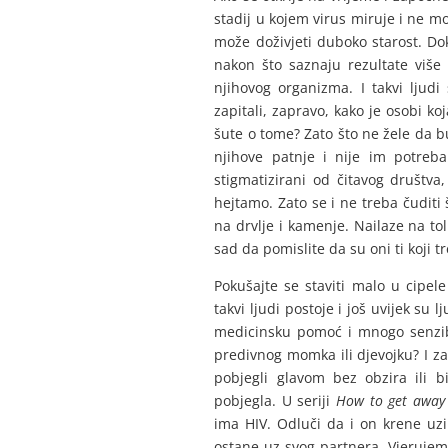
stadij u kojem virus miruje i ne m
može doživjeti duboko starost. Dok
nakon što saznaju rezultate više 
njihovog organizma. I takvi ljud
zapitali, zapravo, kako je osobi ko
šute o tome? Zato što ne žele da b
njihove patnje i nije im potreb
stigmatizirani od čitavog društva
hejtamo. Zato se i ne treba čuditi 
na drvlje i kamenje. Nailaze na to
sad da pomislite da su oni ti koji t
Pokušajte se staviti malo u cipele
takvi ljudi postoje i još uvijek su 
medicinsku pomoć i mnogo senzibi
predivnog momka ili djevojku? I zal
pobjegli glavom bez obzira ili bi
pobjegla. U seriji
How to get away
ima HIV. Odluči da i on krene uzima
ostane uz svog partnera. Vjeruje