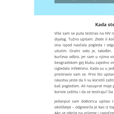
Kada ste
Više sam se puta testirao na HIV n
dijalog. Tužno upitam:
Znate li ko
ona ispod naočala pogleda i odg
ušutim. Oralni seks je, također
kurčeva odbio, jer sam u njima vi
beogradskom gej klubu zajedno smo 
izgledalo infektivno. Kada su u je
prestravio sam se. Prvo što upit
iskustvu jeste da li su koristili z
baš pogledom. Ali nasuprot moje 
koriste zaštitu i da se testiraju? Da
Jedanput sam doktorica upitao 
okolišanja
– odgovorila je kao iz t
Ako se otkrije na vrijeme i započ