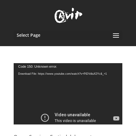
Select Page
Video
Code 150: Unknown error.
Player
Download File: https://www.youtube.com/watch?v=PiDVdiuX2Yc&_=1