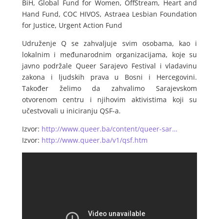
BiH, Global Fund for Women, OffStream, Heart and
Hand Fund, COC HIVOS, Astraea Lesbian Foundation
for Justice, Urgent Action Fund
Udruženje Q se zahvaljuje svim osobama, kao i
lokalnim i međunarodnim organizacijama, koje su
javno podržale Queer Sarajevo Festival i vladavinu
zakona i ljudskih prava u Bosni i Hercegovini.
Također želimo da zahvalimo Sarajevskom
otvorenom centru i njihovim aktivistima koji su
učestvovali u iniciranju QSF-a.
Izvor:
http://www.queer.ba/content/queer-sar…
Izvor:
http://www.queer.ba/v1/qsf.htm