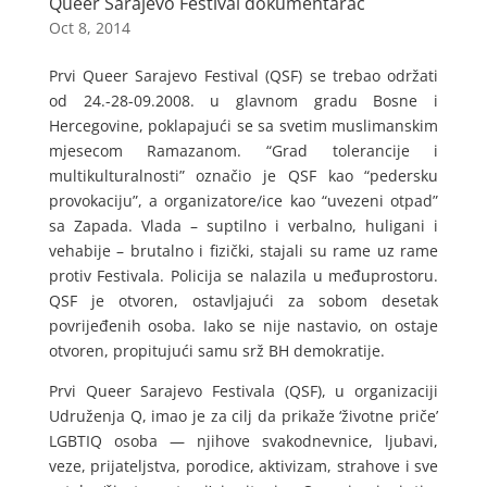
Queer Sarajevo Festival dokumentarac
Oct 8, 2014
Prvi Queer Sarajevo Festival (QSF) se trebao održati
od 24.-28-09.2008. u glavnom gradu Bosne i
Hercegovine, poklapajući se sa svetim muslimanskim
mjesecom Ramazanom. “Grad tolerancije i
multikulturalnosti” označio je QSF kao “pedersku
provokaciju”, a organizatore/ice kao “uvezeni otpad”
sa Zapada. Vlada – suptilno i verbalno, huligani i
vehabije – brutalno i fizički, stajali su rame uz rame
protiv Festivala. Policija se nalazila u međuprostoru.
QSF je otvoren, ostavljajući za sobom desetak
povrijeđenih osoba. Iako se nije nastavio, on ostaje
otvoren, propitujući samu srž BH demokratije.
Prvi Queer Sarajevo Festivala (QSF), u organizaciji
Udruženja Q, imao je za cilj da prikaže ‘životne priče’
LGBTIQ osoba — njihove svakodnevnice, ljubavi,
veze, prijateljstva, porodice, aktivizam, strahove i sve