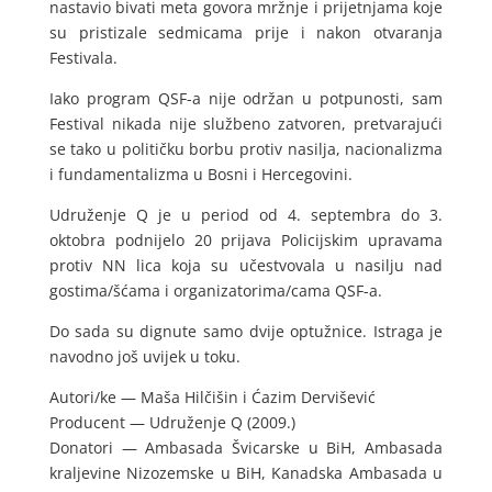
nastavio bivati meta govora mržnje i prijetnjama koje
su pristizale sedmicama prije i nakon otvaranja
Festivala.
Iako program QSF-a nije održan u potpunosti, sam
Festival nikada nije službeno zatvoren, pretvarajući
se tako u političku borbu protiv nasilja, nacionalizma
i fundamentalizma u Bosni i Hercegovini.
Udruženje Q je u period od 4. septembra do 3.
oktobra podnijelo 20 prijava Policijskim upravama
protiv NN lica koja su učestvovala u nasilju nad
gostima/šćama i organizatorima/cama QSF-a.
Do sada su dignute samo dvije optužnice. Istraga je
navodno još uvijek u toku.
Autori/ke — Maša Hilčišin i Ćazim Dervišević
Producent — Udruženje Q (2009.)
Donatori — Ambasada Švicarske u BiH, Ambasada
kraljevine Nizozemske u BiH, Kanadska Ambasada u