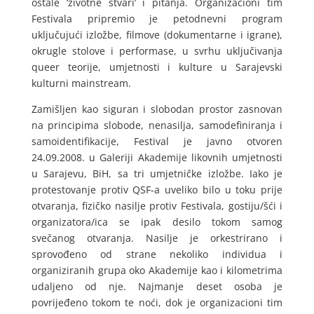
ostale ‘životne stvari’ i pitanja. Organizacioni tim
Festivala pripremio je petodnevni program
uključujući izložbe, filmove (dokumentarne i igrane),
okrugle stolove i performase, u svrhu uključivanja
queer teorije, umjetnosti i kulture u Sarajevski
kulturni mainstream.
Zamišljen kao siguran i slobodan prostor zasnovan
na principima slobode, nenasilja, samodefiniranja i
samoidentifikacije, Festival je javno otvoren
24.09.2008. u Galeriji Akademije likovnih umjetnosti
u Sarajevu, BiH, sa tri umjetničke izložbe. Iako je
protestovanje protiv QSF-a uveliko bilo u toku prije
otvaranja, fizičko nasilje protiv Festivala, gostiju/šći i
organizatora/ica se ipak desilo tokom samog
svečanog otvaranja. Nasilje je orkestrirano i
sprovođeno od strane nekoliko individua i
organiziranih grupa oko Akademije kao i kilometrima
udaljeno od nje. Najmanje deset osoba je
povrijeđeno tokom te noći, dok je organizacioni tim