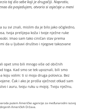
io taj dio sebe koji je drugačiji. Naprotiv,
znao da posjedujem, otvorio si osjećaje u meni
su svi znali, mislim da je bilo jako očigledno,
sa, tvoja prelijepa koža i tvoje nježne ruke
 osobi. Imao sam tako ciničan stav prema
 mi da u ljubavi društvo i njegove takozvane
, ali opet smo bili mnogo više od običnih
znad toga. Kad smo se tek upoznali, bili smo
a koju volim: ti si moja druga polovica. Bez
spojene. Čak i ako je prošla vječnost otkad sam
ustvo i auru, tvoju ruku u mojoj. Tvoju nježnu,
g naroda putem Američke agencije za međunarodni razvoj
edinjenih Američkih Država.