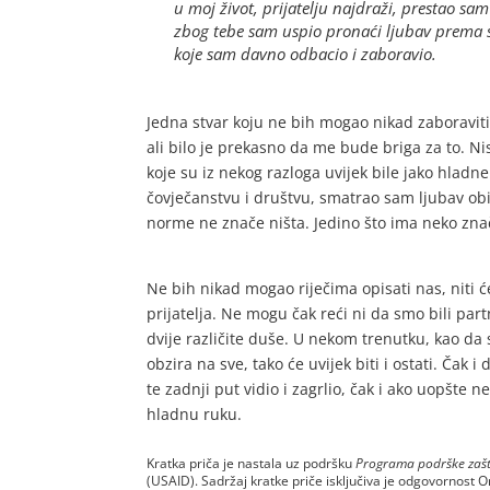
u moj život, prijatelju najdraži, prestao sa
zbog tebe sam uspio pronaći ljubav prema se
koje sam davno odbacio i zaboravio.
Jedna stvar koju ne bih mogao nikad zaboraviti 
ali bilo je prekasno da me bude briga za to. Ni
koje su iz nekog razloga uvijek bile jako hlad
čovječanstvu i društvu, smatrao sam ljubav obi
norme ne znače ništa. Jedino što ima neko znač
Ne bih nikad mogao riječima opisati nas, niti će
prijatelja. Ne mogu čak reći ni da smo bili partn
dvije različite duše. U nekom trenutku, kao da 
obzira na sve, tako će uvijek biti i ostati. Čak
te zadnji put vidio i zagrlio, čak i ako uopšte n
hladnu ruku.
Kratka priča je nastala uz podršku
Programa podrške zašti
(USAID). Sadržaj kratke priče isključiva je odgovornost