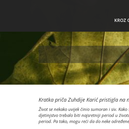
KROZ 
Kratka priča Zuhdije Karić pristigla na
Život se nekako uvijek činio sumoran i siv. Kako
djetinjstvo trebalo biti najsretniji period u ži
period. Pa tako, mogu reći da do neke određene