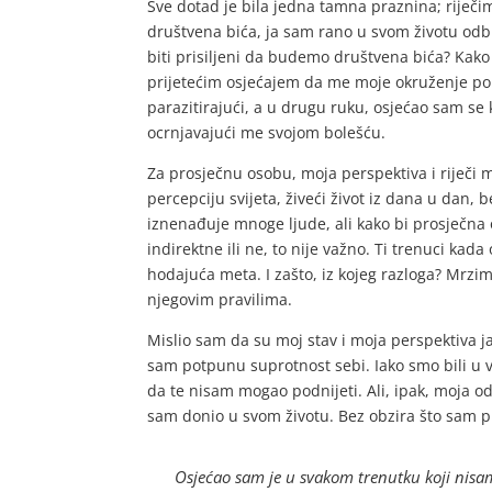
Sve dotad je bila jedna tamna praznina; riječim
društvena bića, ja sam rano u svom životu odb
biti prisiljeni da budemo društvena bića? Kako 
prijetećim osjećajem da me moje okruženje pol
parazitirajući, a u drugu ruku, osjećao sam se k
ocrnjavajući me svojom bolešću.
Za prosječnu osobu, moja perspektiva i riječi m
percepciju svijeta, živeći život iz dana u dan
iznenađuje mnoge ljude, ali kako bi prosječna 
indirektne ili ne, to nije važno. Ti trenuci kad
hodajuća meta. I zašto, iz kojeg razloga? Mrzim
njegovim pravilima.
Mislio sam da su moj stav i moja perspektiva 
sam potpunu suprotnost sebi. Iako smo bili u ve
da te nisam mogao podnijeti. Ali, ipak, moja od
sam donio u svom životu. Bez obzira što sam p
Osjećao sam je u svakom trenutku koji nisa