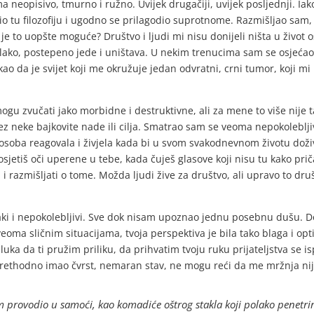
a neopisivo, tmurno i ružno. Uvijek drugačiji, uvijek posljednji. Ia
io tu filozofiju i ugodno se prilagodio suprotnome. Razmišljao sam
je to uopšte moguće? Društvo i ljudi mi nisu donijeli ništa u život
ako, postepeno jede i uništava. U nekim trenucima sam se osjećao 
ao da je svijet koji me okružuje jedan odvratni, crni tumor, koji mi p
ogu zvučati jako morbidne i destruktivne, ali za mene to više nije 
, bez neke bajkovite nade ili cilja. Smatrao sam se veoma nepokoleb
osoba reagovala i živjela kada bi u svom svakodnevnom životu doživl
a osjetiš oči uperene u tebe, kada čuješ glasove koji nisu tu kako pri
 i razmišljati o tome. Možda ljudi žive za društvo, ali upravo to dr
jaki i nepokolebljivi. Sve dok nisam upoznao jednu posebnu dušu.
oma sličnim situacijama, tvoja perspektiva je bila tako blaga i opt
luka da ti pružim priliku, da prihvatim tvoju ruku prijateljstva se i
rethodno imao čvrst, nemaran stav, ne mogu reći da me mržnja nij
m provodio u samoći, kao komadiće oštrog stakla koji polako penetri