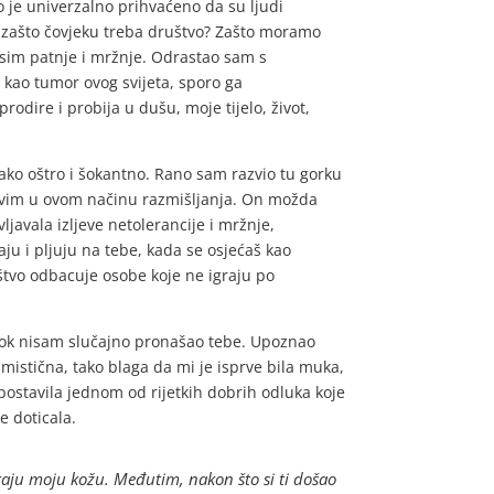
ko je univerzalno prihvaćeno da su ljudi
, zašto čovjeku treba društvo? Zašto moramo
 osim patnje i mržnje. Odrastao sam s
kao tumor ovog svijeta, sporo ga
rodire i probija u dušu, moje tijelo, život,
tako oštro i šokantno. Rano sam razvio tu gorku
ljivim u ovom načinu razmišljanja. On možda
javala izljeve netolerancije i mržnje,
čaju i pljuju na tebe, kada se osjećaš kao
uštvo odbacuje osobe koje ne igraju po
 Dok nisam slučajno pronašao tebe. Upoznao
imistična, tako blaga da mi je isprve bila muka,
spostavila jednom od rijetkih dobrih odluka koje
e doticala.
raju moju kožu. Međutim, nakon što si ti došao