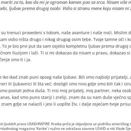
m mariti za to, kao da mi je ogroman kamen pao sa srca. Nisam više mrz
bi, ljubav prema drugoj osobi. Vidio si stranu mene koju nisam ni 
su trenuci provedeni s tobom, naše avanture i naše noći. Mislim da 
sam vidio ništa drugo i nikog drugog osim tebe. Tvoje tamne oči i ko
ne. To je bio prvi put da sam osjetio kompletnu ljubav prema drugoj
čnom iluzijom i laži. Ti si mi dokazao da nisam u pravu, dokazao si
enje smo ti i ja.
 iko ikad znati puni opseg naše ljubavi. Bili smo najbolji prijatelji
eri ili ljubavnici ili šta već; dostigli smo nivo gdje smo bili čak i i
smo postali jedna duša. Ti nisi moj prijatelj, moj partner, neka osob
 i danas, kad smo puno stariji i zreliji, znam da su nam duše vječno 
e znam gdje se nalaziš i jesi li uopšte živ, i dalje osjećam tvoje pris
ti ljudskih prava USAID/INSPIRE.
Kratka priča je objavljena uz podršku američko
 Omladinskog magazina ‘Karike’ i nužno ne odražava stavove USAID-a niti Vlade Sj