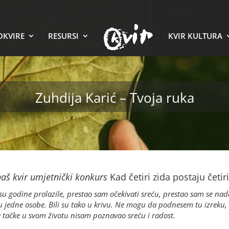
OKVIRE
RESURSI
KVIR KULTURA
Zuhdija Karić – Tvoja ruka
 naš kvir umjetnički konkurs
Kad četiri zida postaju četiri
 su godine prolazile, prestao sam očekivati sreću, prestao sam se nada
votu jedne osobe. Bili su tako u krivu. Ne mogu da podnesem tu izreku,
 tačke u svom životu nisam poznavao sreću i radost.