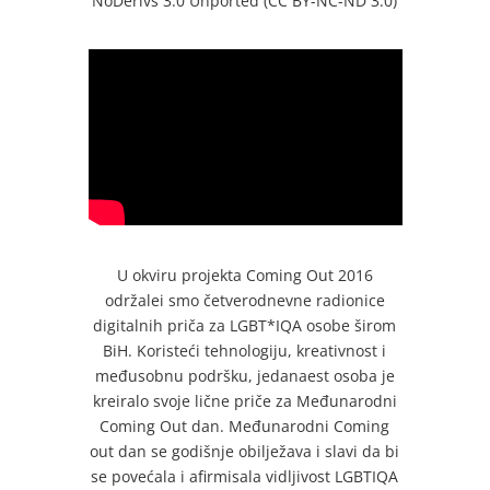
NoDerivs 3.0 Unported (CC BY-NC-ND 3.0)
U okviru projekta Coming Out 2016
održalei smo četverodnevne radionice
digitalnih priča za LGBT*IQA osobe širom
BiH. Koristeći tehnologiju, kreativnost i
međusobnu podršku, jedanaest osoba je
kreiralo svoje lične priče za Međunarodni
Coming Out dan. Međunarodni Coming
out dan se godišnje obilježava i slavi da bi
se povećala i afirmisala vidljivost LGBTIQA