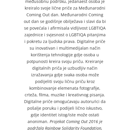
međusobnu podršku, jedanaest osoba je
kreiralo svoje lične priče za Međunarodni
Coming Out dan. Međunarodni Coming
out dan se godišnje obilježava i slavi da bi
se povećala i afirmisala vidljivost LGBTIQA
zajednice i svjesnost o LGBTIQA pitanjima
i pokretu za ljudska prava. Digitalne priče
su inovativan i multimedijalan način
korištenja tehnologije gdje osoba u
potpunosti kreira svoju priču. Kreiranje
digitalnih priča je uzbudljiv način
izražavanja gdje svaka osoba može
podijeliti svoju ličnu priču kroz
kombinovanje elemenata fotografije,
crteža, filma, muzike i kreativnog pisanja.
Digitalne priče omogućavaju autoru/ici da
pošalje poruku i podijeli lično iskustvo,
gdje identitet istog/iste može ostati
anoniman.
Projekat Coming Out 2016 je
podržala Rainbow Solidarity Foundation,