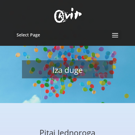
Select Page
Iza duge
Pitaj Jednoroga