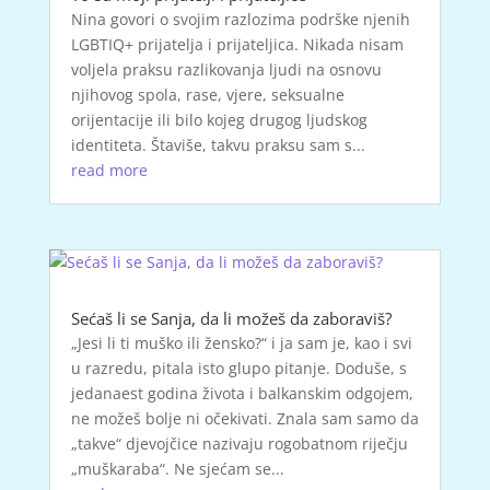
Nina govori o svojim razlozima podrške njenih
LGBTIQ+ prijatelja i prijateljica. Nikada nisam
voljela praksu razlikovanja ljudi na osnovu
njihovog spola, rase, vjere, seksualne
orijentacije ili bilo kojeg drugog ljudskog
identiteta. Štaviše, takvu praksu sam s...
read more
Sećaš li se Sanja, da li možeš da zaboraviš?
„Jesi li ti muško ili žensko?“ i ja sam je, kao i svi
u razredu, pitala isto glupo pitanje. Doduše, s
jedanaest godina života i balkanskim odgojem,
ne možeš bolje ni očekivati. Znala sam samo da
„takve“ djevojčice nazivaju rogobatnom riječju
„muškaraba“. Ne sjećam se...