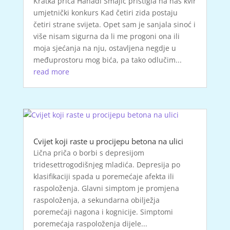
Kratka priča Hanadi Smajić pristigla na naš kvir
umjetnički konkurs Kad četiri zida postaju
četiri strane svijeta. Opet sam je sanjala sinoć i
više nisam sigurna da li me progoni ona ili
moja sjećanja na nju, ostavljena negdje u
međuprostoru mog bića, pa tako odlučim...
read more
Cvijet koji raste u procijepu betona na ulici
Lična priča o borbi s depresijom
tridesettrogodišnjeg mladića. Depresija po
klasifikaciji spada u poremećaje afekta ili
raspoloženja. Glavni simptom je promjena
raspoloženja, a sekundarna obilježja
poremećaji nagona i kognicije. Simptomi
poremećaja raspoloženja dijele...