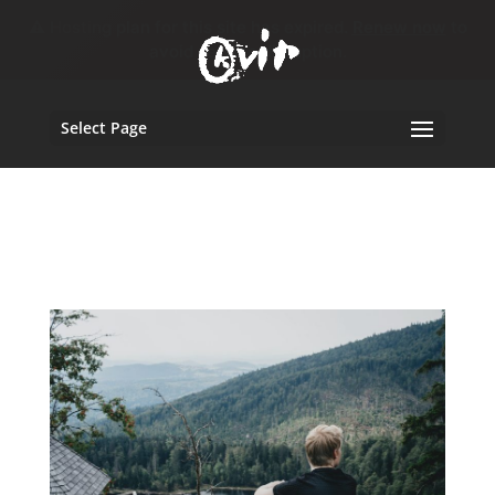
⚠️ Hosting plan for this site has expired.
Renew now
to
avoid service disruption.
Select Page