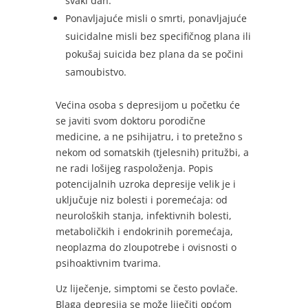
svaki dan.
Ponavljajuće misli o smrti, ponavljajuće
suicidalne misli bez specifičnog plana ili
pokušaj suicida bez plana da se počini
samoubistvo.
Većina osoba s depresijom u početku će
se javiti svom doktoru porodične
medicine, a ne psihijatru, i to pretežno s
nekom od somatskih (tjelesnih) pritužbi, a
ne radi lošijeg raspoloženja. Popis
potencijalnih uzroka depresije velik je i
uključuje niz bolesti i poremećaja: od
neuroloških stanja, infektivnih bolesti,
metaboličkih i endokrinih poremećaja,
neoplazma do zloupotrebe i ovisnosti o
psihoaktivnim tvarima.
Uz liječenje, simptomi se često povlače.
Blaga depresija se može liječiti općom