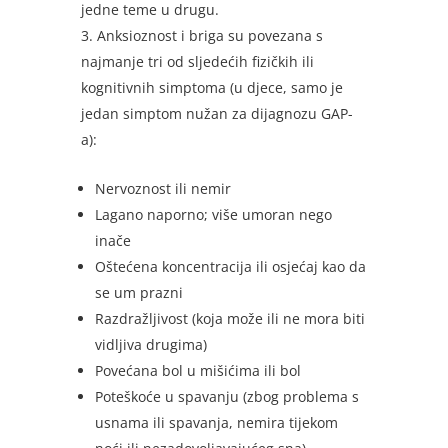
jedne teme u drugu.
Anksioznost i briga su povezana s
najmanje tri od sljedećih fizičkih ili
kognitivnih simptoma (u djece, samo je
jedan simptom nužan za dijagnozu GAP-
a):
Nervoznost ili nemir
Lagano naporno; više umoran nego
inače
Oštećena koncentracija ili osjećaj kao da
se um prazni
Razdražljivost (koja može ili ne mora biti
vidljiva drugima)
Povećana bol u mišićima ili bol
Poteškoće u spavanju (zbog problema s
usnama ili spavanja, nemira tijekom