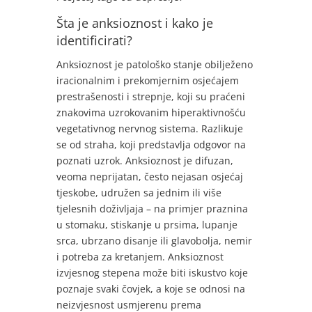
Šta je anksioznost i kako je
identificirati?
Anksioznost je patološko stanje obilježeno
iracionalnim i prekomjernim osjećajem
prestrašenosti i strepnje, koji su praćeni
znakovima uzrokovanim hiperaktivnošću
vegetativnog nervnog sistema. Razlikuje
se od straha, koji predstavlja odgovor na
poznati uzrok. Anksioznost je difuzan,
veoma neprijatan, često nejasan osjećaj
tjeskobe, udružen sa jednim ili više
tjelesnih doživljaja – na primjer praznina
u stomaku, stiskanje u prsima, lupanje
srca, ubrzano disanje ili glavobolja, nemir
i potreba za kretanjem. Anksioznost
izvjesnog stepena može biti iskustvo koje
poznaje svaki čovjek, a koje se odnosi na
neizvjesnost usmjerenu prema