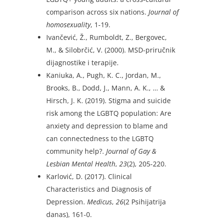
comparison across six nations.
Journal of
homosexuality
, 1-19.
Ivančević, Ž., Rumboldt, Z., Bergovec,
M., & Silobrčić, V. (2000). MSD-priručnik
dijagnostike i terapije.
Kaniuka, A., Pugh, K. C., Jordan, M.,
Brooks, B., Dodd, J., Mann, A. K., … &
Hirsch, J. K. (2019). Stigma and suicide
risk among the LGBTQ population: Are
anxiety and depression to blame and
can connectedness to the LGBTQ
community help?.
Journal of Gay &
Lesbian Mental Health
,
23
(2), 205-220.
Karlović, D. (2017). Clinical
Characteristics and Diagnosis of
Depression.
Medicus
,
26
(2 Psihijatrija
danas), 161-0.