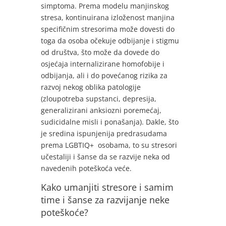
simptoma. Prema modelu manjinskog
stresa, kontinuirana izloženost manjina
specifičnim stresorima može dovesti do
toga da osoba očekuje odbijanje i stigmu
od društva, što može da dovede do
osjećaja internalizirane homofobije i
odbijanja, ali i do povećanog rizika za
razvoj nekog oblika patologije
(zloupotreba supstanci, depresija,
generalizirani anksiozni poremećaj,
sudicidalne misli i ponašanja). Dakle, što
je sredina ispunjenija predrasudama
prema LGBTIQ+ osobama, to su stresori
učestaliji i šanse da se razvije neka od
navedenih poteškoća veće.
Kako umanjiti stresore i samim
time i šanse za razvijanje neke
poteškoće?