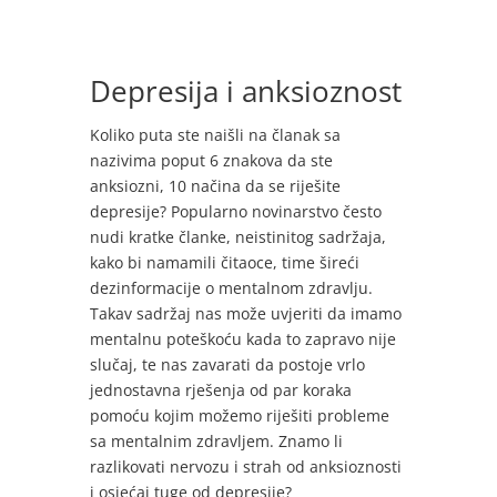
Depresija i anksioznost
Koliko puta ste naišli na članak sa
nazivima poput 6 znakova da ste
anksiozni, 10 načina da se riješite
depresije? Popularno novinarstvo često
nudi kratke članke, neistinitog sadržaja,
kako bi namamili čitaoce, time šireći
dezinformacije o mentalnom zdravlju.
Takav sadržaj nas može uvjeriti da imamo
mentalnu poteškoću kada to zapravo nije
slučaj, te nas zavarati da postoje vrlo
jednostavna rješenja od par koraka
pomoću kojim možemo riješiti probleme
sa mentalnim zdravljem. Znamo li
razlikovati nervozu i strah od anksioznosti
i osjećaj tuge od depresije?