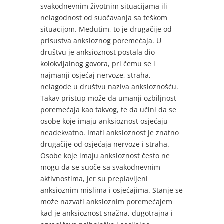
svakodnevnim životnim situacijama ili
nelagodnost od suočavanja sa teškom
situacijom. Međutim, to je drugačije od
prisustva anksioznog poremećaja. U
društvu je anksioznost postala dio
kolokvijalnog govora, pri čemu se i
najmanji osjećaj nervoze, straha,
nelagode u društvu naziva anksioznošću.
Takav pristup može da umanji ozbiljnost
poremećaja kao takvog, te da učini da se
osobe koje imaju anksioznost osjećaju
neadekvatno. Imati anksioznost je znatno
drugačije od osjećaja nervoze i straha.
Osobe koje imaju anksioznost često ne
mogu da se suoče sa svakodnevnim
aktivnostima, jer su preplavljeni
anksioznim mislima i osjećajima. Stanje se
može nazvati anksioznim poremećajem
kad je anksioznost snažna, dugotrajna i