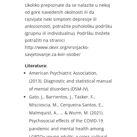
Ukoliko prepoznate da se nalazite u nekoj
od gore navedenih okolnosti ili da
razvijate neki simptom depresije ili
anksioznosti, potražite psihološku podršku
(grupnu ili individualnu). Podršku možete
potražiti na stranici
http://www.okvir.org/vrsnjacko-
savjetovanje-za-kvir-osobe/
Literatura:
American Psychiatric Association,
(2013). Diagnostic and statistical manual
of mental disorders (DSM-IV).
Gato, J., Barrientos, J., Tasker, F.,
Miscioscia, M., Cerqueira-Santos, E.,
Malmquist, A., … & Wurm, M. (2021).
Psychosocial effects of the COVID-19
pandemic and mental health among
LGBTQ+ young adults: a cross-cultural