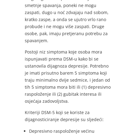
smetnje spavanja, poneki ne mogu
zaspati, dugo u noć zdvajaju nad sobom,
kratko zaspe, a onda se ujutro vrlo rano
probude i ne mogu više zaspati. Druge
osobe, pak, imaju pretjeranu potrebu za
spavanjem.
Postoji niz simptoma koje osoba mora
ispunjavati prema DSM-u kako bi se
ustanovila dijagnoza depresije. Potrebno
je imati prisutno barem 5 simptoma koji
traju minimalno dvije sedmice, i jedan od
tih 5 simptoma mora biti ili (1) depresivno
raspoloženje ili (2) gubitak interesa ili
osjećaja zadovoljstva.
Kriteriji DSM-5 koji se koriste za
dijagnosticiranje depresije su sljedeći:
Depresivno raspoloženje većinu