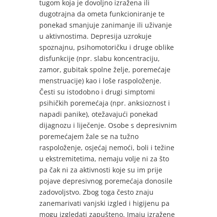
tugom koja je dovoljno izražena ili
dugotrajna da ometa funkcioniranje te
ponekad smanjuje zanimanje ili uživanje
u aktivnostima. Depresija uzrokuje
spoznajnu, psihomotoričku i druge oblike
disfunkcije (npr. slabu koncentraciju,
zamor, gubitak spolne želje, poremećaje
menstruacije) kao i loše raspoloženje.
Česti su istodobno i drugi simptomi
psihičkih poremećaja (npr. anksioznost i
napadi panike), otežavajući ponekad
dijagnozu i liječenje. Osobe s depresivnim
poremećajem žale se na tužno
raspoloženje, osjećaj nemoći, boli i težine
u ekstremitetima, nemaju volje ni za što
pa čak ni za aktivnosti koje su im prije
pojave depresivnog poremećaja donosile
zadovoljstvo. Zbog toga često znaju
zanemarivati vanjski izgled i higijenu pa
mogu izgledati zapušteno. Imaju izražene