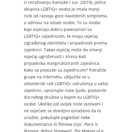
U istraživanju Kaniuke i sur. (2019), jedna
skupina LGBTIQ+ osoba je imala manji
rizik od razvoja gore navedenih simptoma,
u odnosu na ostale osobe. To su osobe
koje osjećaju dobru povezanost sa
LGBTIQ+ zajednicom, te imaju osjećaj
izgrađenog identiteta i pripadnosti prema
zajednici. Takav osjećaj može da smanji
osjećaj ugroženosti i stresa kod
pripadnika marginaliziranih zajednica.
Kako se povezati sa zajednicom? Potražite
grupe na internetu, uključite se u
volonterski rad LGBTIQ+ udruženja u vašoj
zajednici, upoznajte nove ljude, postanite
dio nekog društva u kojem su LGBTIQ+
osobe. Ukoliko još uvijek niste outovani i
ne osjećate se dovoljno osnaženo da to
uradite, pokušajte pogledati neke
dokumentarce ili filmove (npr.
Paris Is
Burning; Before Stonewall: The Making of a