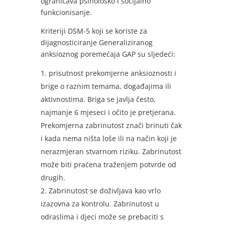
ograničava psihološko i socijalno
funkcionisanje.
Kriteriji DSM-5 koji se koriste za
dijagnosticiranje Generaliziranog
anksioznog poremećaja GAP su sljedeći:
prisutnost prekomjerne anksioznosti i
brige o raznim temama, događajima ili
aktivnostima. Briga se javlja često,
najmanje 6 mjeseci i očito je pretjerana.
Prekomjerna zabrinutost znači brinuti čak
i kada nema ništa loše ili na način koji je
nerazmjeran stvarnom riziku. Zabrinutost
može biti praćena traženjem potvrde od
drugih.
Zabrinutost se doživljava kao vrlo
izazovna za kontrolu. Zabrinutost u
odraslima i djeci može se prebaciti s