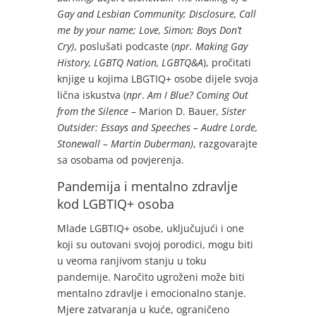
Gay and Lesbian Community; Disclosure,
Call
me by your name; Love, Simon; Boys Don’t
Cry)
, poslušati podcaste (
npr. Making Gay
History, LGBTQ Nation, LGBTQ&A
), pročitati
knjige u kojima LBGTIQ+ osobe dijele svoja
lična iskustva (
npr
.
Am I Blue? Coming Out
from the Silence
– Marion D. Bauer
,
Sister
Outsider: Essays and Speeches – Audre Lorde,
Stonewall – Martin Duberman)
, razgovarajte
sa osobama od povjerenja.
Pandemija i mentalno zdravlje
kod LGBTIQ+ osoba
Mlade LGBTIQ+ osobe, uključujući i one
koji su outovani svojoj porodici, mogu biti
u veoma ranjivom stanju u toku
pandemije. Naročito ugroženi može biti
mentalno zdravlje i emocionalno stanje.
Mjere zatvaranja u kuće, ograničeno