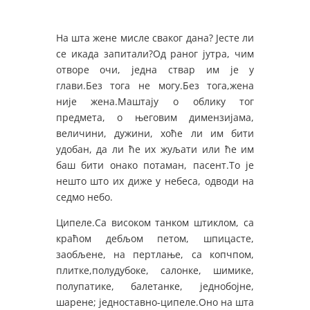
На шта жене мисле сваког дана? Јесте ли
се икада запитали?Од раног јутра, чим
отворе очи, једна ствар им је у
глави.Без тога не могу.Без тога,жена
није жена.Маштају о облику тог
предмета, о његовим димензијама,
величини, дужини, хоће ли им бити
удобан, да ли ће их жуљати или ће им
баш бити онако потаман, пасент.То је
нешто што их диже у небеса, одводи на
седмо небо.
Ципеле.Са високом танком штиклом, са
краћом дебљом петом, шпицасте,
заобљене, на пертлање, са копчпом,
плитке,полудубоке, салонке, шимике,
полупатике, балетанке, једнобојне,
шарене; једноставно-ципеле.Оно на шта