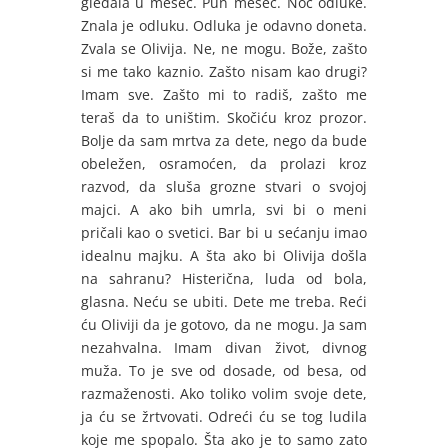
gledala u mesec. Pun mesec. Noć odluke.
Znala je odluku. Odluka je odavno doneta.
Zvala se Olivija. Ne, ne mogu. Bože, zašto
si me tako kaznio. Zašto nisam kao drugi?
Imam sve. Zašto mi to radiš, zašto me
teraš da to uništim. Skočiću kroz prozor.
Bolje da sam mrtva za dete, nego da bude
obeležen, osramoćen, da prolazi kroz
razvod, da sluša grozne stvari o svojoj
majci. A ako bih umrla, svi bi o meni
pričali kao o svetici. Bar bi u sećanju imao
idealnu majku. A šta ako bi Olivija došla
na sahranu? Histerična, luda od bola,
glasna. Neću se ubiti. Dete me treba. Reći
ću Oliviji da je gotovo, da ne mogu. Ja sam
nezahvalna. Imam divan život, divnog
muža. To je sve od dosade, od besa, od
razmaženosti. Ako toliko volim svoje dete,
ja ću se žrtvovati. Odreći ću se tog ludila
koje me spopalo. Šta ako je to samo zato