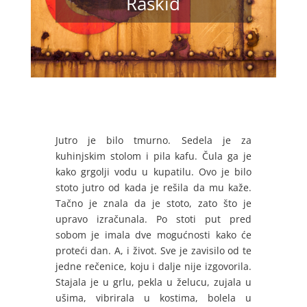
Raskid
Jutro je bilo tmurno. Sedela je za
kuhinjskim stolom i pila kafu. Čula ga je
kako grgolji vodu u kupatilu. Ovo je bilo
stoto jutro od kada je rešila da mu kaže.
Tačno je znala da je stoto, zato što je
upravo izračunala. Po stoti put pred
sobom je imala dve mogućnosti kako će
proteći dan. A, i život. Sve je zavisilo od te
jedne rečenice, koju i dalje nije izgovorila.
Stajala je u grlu, pekla u želucu, zujala u
ušima, vibrirala u kostima, bolela u