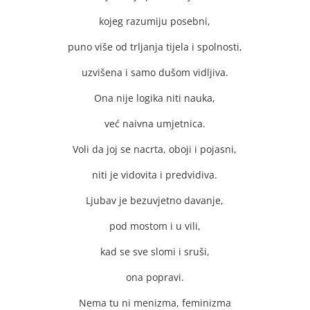
kojeg razumiju posebni,
puno više od trljanja tijela i spolnosti,
uzvišena i samo dušom vidljiva.
Ona nije logika niti nauka,
već naivna umjetnica.
Voli da joj se nacrta, oboji i pojasni,
niti je vidovita i predvidiva.
Ljubav je bezuvjetno davanje,
pod mostom i u vili,
kad se sve slomi i sruši,
ona popravi.
Nema tu ni menizma, feminizma