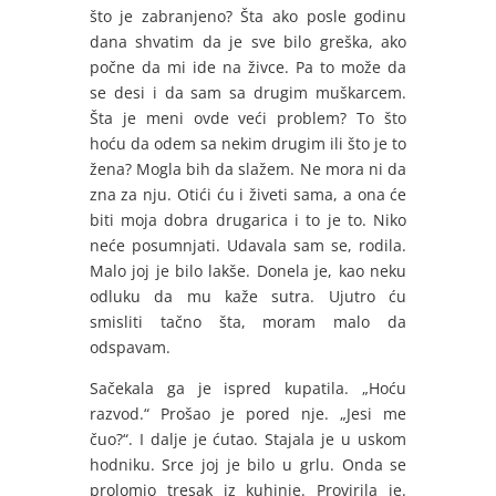
što je zabranjeno? Šta ako posle godinu
dana shvatim da je sve bilo greška, ako
počne da mi ide na živce. Pa to može da
se desi i da sam sa drugim muškarcem.
Šta je meni ovde veći problem? To što
hoću da odem sa nekim drugim ili što je to
žena? Mogla bih da slažem. Ne mora ni da
zna za nju. Otići ću i živeti sama, a ona će
biti moja dobra drugarica i to je to. Niko
neće posumnjati. Udavala sam se, rodila.
Malo joj je bilo lakše. Donela je, kao neku
odluku da mu kaže sutra. Ujutro ću
smisliti tačno šta, moram malo da
odspavam.
Sačekala ga je ispred kupatila. „Hoću
razvod.“ Prošao je pored nje. „Jesi me
čuo?“. I dalje je ćutao. Stajala je u uskom
hodniku. Srce joj je bilo u grlu. Onda se
prolomio tresak iz kuhinje. Provirila je.