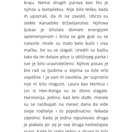
kraju. Nema drugih parova kao što je
njihov u kompleksu. Nije bilo teško, kada
ih upoznaš, da ih ne zavoliš. Ubrzo su
stekle Kanadsko državljanstvo. Njihova
ljubav je blistala divnom energijom
oplemenjenom i širila se gde god su se
nalazile. Imale su malo belo kuče i sivu
mačku. Svi su se slagali. Uredili su baštu
tako da im dolaze ptice iz obližnjeg parka i
sve je bilo uravnoteženo. Njihov posao je
bio rad sa ljudima u kojima su bile vrlo
uspešne. I ja sam ih zavolela, jer suprotno
nije ni bilo moguće. Laura kao Nemica i
Lin iz Hon-Konga su se divno slagale.
Harmonija. Jedino, kad leto dođe, morale
su se razdvajati na mesec dana da vide
svoje roditelje i to pojedinačno. Nikada
zajedno. Kada je jedna otputovala druga
je plakala jer joj je ova druga nedostajala
puno. Kada bi srela jednu a druga bi bila