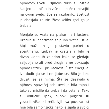
njihovom životu. Njihove duše su ostale
kao jedna i ništa ih više ne može razdvojiti
na ovom svetu. Sve se razdanilo. Svetlost
je obasjala Laurin život koliko god ga je
trebala.
Menjale su vrata na plakarima i lustere.
Uredile su apartman sa puno svetla i stila.
Moj muž im je postavio parket u
apartmanu. Ljubav je cvetala i bilo je
divno videti ih zajedno kako se gledaju
zaljubljeno ali pred drugima ne pokazuju
njihovu fizičku privlačnost. Čista energija.
Ne dodiruju se i ne ljube se. Bilo je lako
družiti se sa njima. Šta se dešavalo u
njihovoj spavaćoj sobi uvek je bila tajna i
tako su mislile da treba i da ostane. Tako
su odlučile. Ipak, njihovi pogledi su
govorili više od reči. Njihova povezanost
nije bila samo fizička nego je sijala u svojoj