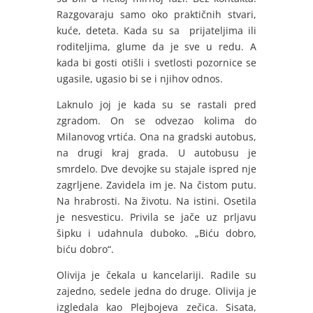
Razgovaraju samo oko praktičnih stvari,
kuće, deteta. Kada su sa prijateljima ili
roditeljima, glume da je sve u redu. A
kada bi gosti otišli i svetlosti pozornice se
ugasile, ugasio bi se i njihov odnos.
Laknulo joj je kada su se rastali pred
zgradom. On se odvezao kolima do
Milanovog vrtića. Ona na gradski autobus,
na drugi kraj grada. U autobusu je
smrdelo. Dve devojke su stajale ispred nje
zagrljene. Zavidela im je. Na čistom putu.
Na hrabrosti. Na životu. Na istini. Osetila
je nesvesticu. Privila se jače uz prljavu
šipku i udahnula duboko. „Biću dobro,
biću dobro“.
Olivija je čekala u kancelariji. Radile su
zajedno, sedele jedna do druge. Olivija je
izgledala kao Plejbojeva zečica. Sisata,