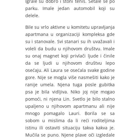
Igrale su dobro i stoni tenis. Šetale se po
parku. Imale jedan automobil koji su
delele.
Bile su vrlo aktivne u komitetu upravljanja
apartmana u organizaciji kompleksa gde
su i stanovale. Svi stanari su ih uvažavali i
voleli da budu u njihovom društvu. Imale
su onaj magnet koji privlači ljude i činile
da se ljudi u njihovom društvu lepo
osećaju. Ali Laura se osećala svake godine
gore. Nije se mogla više nasmešiti kako je
ranije umela. Njena tuga posle gubitka
psa je bila vidljiva. Niko joj nije mogao
pomoći, ni njena Lin. Svetlo je bilo stalno
upaljeno u njihovom apartmanu ali nije
mnogo pomagalo Lauri. Borila se sa
sobom u mislima da li reći roditeljima
istinu ili ostaviti situaciju takva kakva je.
Mučila se puno. Njene plave oči izgledale