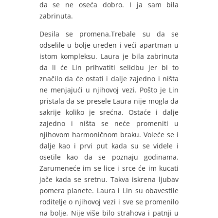
da se ne oseća dobro. I ja sam bila
zabrinuta.
Desila se promena.Trebale su da se
odselile u bolje uređen i veći apartman u
istom kompleksu. Laura je bila zabrinuta
da li će Lin prihvatiti selidbu jer bi to
značilo da će ostati i dalje zajedno i ništa
ne menjajući u njihovoj vezi. Pošto je Lin
pristala da se presele Laura nije mogla da
sakrije koliko je srećna. Ostaće i dalje
zajedno i ništa se neće promeniti u
njihovom harmoničnom braku. Voleće se i
dalje kao i prvi put kada su se videle i
osetile kao da se poznaju godinama.
Zarumeneće im se lice i srce će im kucati
jače kada se sretnu. Takva iskrena ljubav
pomera planete. Laura i Lin su obavestile
roditelje o njihovoj vezi i sve se promenilo
na bolje. Nije više bilo strahova i patnji u