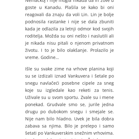
Nemačkoj i nije mogla nikada da ih zove u
goste u Kanadu. Plašila se kako bi oni
reagovali da znaju da voli Lin. Lin je bolje
podnosila rastanke i nije se dala zbuniti
kada je odlazila za letnji odmor kod svojih
roditelja. Možda su oni nešto i naslutili ali
je nikada nisu pitali o njenom privatnom
životu. I to je bilo olakšanje. Prolazilo je
vreme. Godine…
Išle su svake zime na vrhove planina koji
su se izdizali iznad Vankuvera i šetale po
snegu navlačeći posebne cipele za sneg
koje su izgledale kao reketi za tenis.
Uživale su u svom sportu. Zvale su i mene
ponekad. Grudvale smo se, jurile jedna
drugu po dubokom snegu i smejale se.
Nije nam bilo hladno. Uvek je bila dobra
zabava sa njima. Bilo je prelepo i samo
šetati po Vankuverskim snežnim vrhovima.