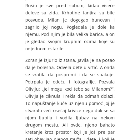
Rušio je sve pred sobom, kidao viseće
delove sa zida. Krhotine tanjira su bile
posvuda. Milan je dogegao bunovan i
zagrlio joj nogu. Pogledala je dole ka
njemu. Pod njim je bila velika barica, a on
je gledao svojim krupnim očima koje su
odjednom ostarile.
Zoran je izjurio iz stana. Javila je na posao
da je bolesna. Odvela dete u vrtić. A onda
se vratila da pospremi i da se spakuje.
Potrpala je odeću i fotografije. Pozvala
Oliviju: „Jel mogu kod tebe sa Milanom?“.
Olivija je ciknula i rekla da odmah dolazi.
To napuštanje kuće uz njenu pomoć joj je
stvaralo veći osećaj krivice nego dok se sa
njom ljubila i vodila ljubav na nekom
drugom mestu. Ali ovde, njeno bahato
kretanje kroz prostor koji je još pre par
sati obavijao njenog muža i dete, i koji je