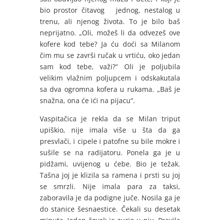
bio prostor čitavog jednog, nestalog u
trenu, ali njenog života. To je bilo baš
neprijatno. „Oli, možeš li da odvezeš ove
kofere kod tebe? Ja ću doći sa Milanom
čim mu se završi ručak u vrtiću, oko jedan
sam kod tebe, važi?“ Oli je poljubila
velikim vlažnim poljupcem i odskakutala
sa dva ogromna kofera u rukama. „Baš je
snažna, ona će ići na pijacu“.
Vaspitačica je rekla da se Milan triput
upiškio, nije imala više u šta da ga
presvlači, i cipele i patofne su bile mokre i
sušile se na radijatoru. Ponela ga je u
pidžami, uvijenog u ćebe. Bio je težak.
Tašna joj je klizila sa ramena i prsti su joj
se smrzli. Nije imala para za taksi,
zaboravila je da podigne juče. Nosila ga je
do stanice šesnaestice. Čekali su desetak