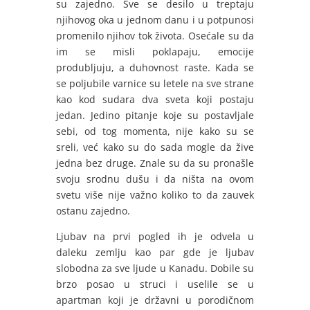
su zajedno. Sve se desilo u treptaju
njihovog oka u jednom danu i u potpunosi
promenilo njihov tok života. Osećale su da
im se misli poklapaju, emocije
produbljuju, a duhovnost raste. Kada se
se poljubile varnice su letele na sve strane
kao kod sudara dva sveta koji postaju
jedan. Jedino pitanje koje su postavljale
sebi, od tog momenta, nije kako su se
sreli, već kako su do sada mogle da žive
jedna bez druge. Znale su da su pronašle
svoju srodnu dušu i da ništa na ovom
svetu više nije važno koliko to da zauvek
ostanu zajedno.
Ljubav na prvi pogled ih je odvela u
daleku zemlju kao par gde je ljubav
slobodna za sve ljude u Kanadu. Dobile su
brzo posao u struci i uselile se u
apartman koji je državni u porodičnom