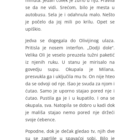
minuta. Jedan čovek je zurio u nju. Pravila
se da ne vidi. Srećom, bilo je mesta u
autobusu. Sela je i odahnula malo. Nešto
je počelo da joj mili po krilu. Opet se
upiškio.
Jedva se dogegala do Olivijinog ulaza.
Pritisla je nosem interfon. „Dodji dole“.
Velika Oli je veselo preuzela tužni paketić
iz njenih ruku. U stanu je mirisalo na
govedju supu. Okupala je Milana,
presvukla ga i uključila mu tv. On nije hteo
da se odvoji od nje. Išao je svuda za njom i
ćutao. Samo je uporno stajao pored nje i
ćutao. Pustila ga je i u kupatilo. I ona se
okupala, sva. Natopila se dobro u kadi dok
je mališa stajao nemo pored nje držeći
svoje ćebence.
Popodne, dok je dečak gledao tv, njih dve
su se zagrlile u spavaćoj sobi. Bilo je