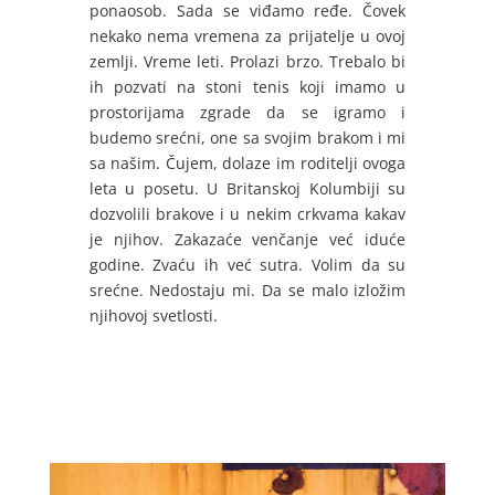
ponaosob. Sada se viđamo ređe. Čovek
nekako nema vremena za prijatelje u ovoj
zemlji. Vreme leti. Prolazi brzo. Trebalo bi
ih pozvati na stoni tenis koji imamo u
prostorijama zgrade da se igramo i
budemo srećni, one sa svojim brakom i mi
sa našim. Čujem, dolaze im roditelji ovoga
leta u posetu. U Britanskoj Kolumbiji su
dozvolili brakove i u nekim crkvama kakav
je njihov. Zakazaće venčanje već iduće
godine. Zvaću ih već sutra. Volim da su
srećne. Nedostaju mi. Da se malo izložim
njihovoj svetlosti.