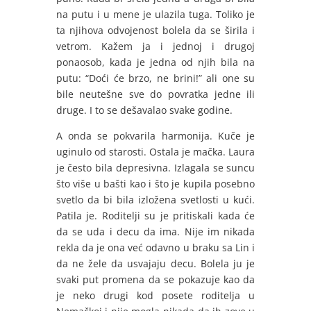
na putu i u mene je ulazila tuga. Toliko je
ta njihova odvojenost bolela da se širila i
vetrom. Kažem ja i jednoj i drugoj
ponaosob, kada je jedna od njih bila na
putu: “Doći će brzo, ne brini!” ali one su
bile neutešne sve do povratka jedne ili
druge. I to se dešavalao svake godine.
A onda se pokvarila harmonija. Kuče je
uginulo od starosti. Ostala je mačka. Laura
je često bila depresivna. Izlagala se suncu
što više u bašti kao i što je kupila posebno
svetlo da bi bila izložena svetlosti u kući.
Patila je. Roditelji su je pritiskali kada će
da se uda i decu da ima. Nije im nikada
rekla da je ona već odavno u braku sa Lin i
da ne žele da usvajaju decu. Bolela ju je
svaki put promena da se pokazuje kao da
je neko drugi kod posete roditelja u