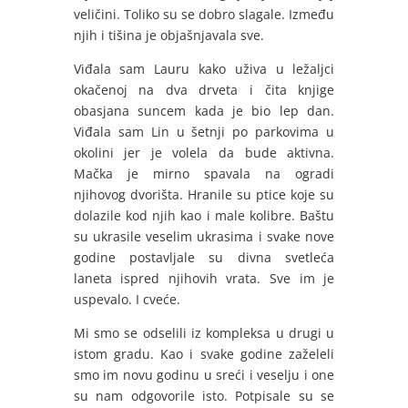
veličini. Toliko su se dobro slagale. Između
njih i tišina je objašnjavala sve.
Viđala sam Lauru kako uživa u ležaljci
okačenoj na dva drveta i čita knjige
obasjana suncem kada je bio lep dan.
Viđala sam Lin u šetnji po parkovima u
okolini jer je volela da bude aktivna.
Mačka je mirno spavala na ogradi
njihovog dvorišta. Hranile su ptice koje su
dolazile kod njih kao i male kolibre. Baštu
su ukrasile veselim ukrasima i svake nove
godine postavljale su divna svetleća
laneta ispred njihovih vrata. Sve im je
uspevalo. I cveće.
Mi smo se odselili iz kompleksa u drugi u
istom gradu. Kao i svake godine zaželeli
smo im novu godinu u sreći i veselju i one
su nam odgovorile isto. Potpisale su se