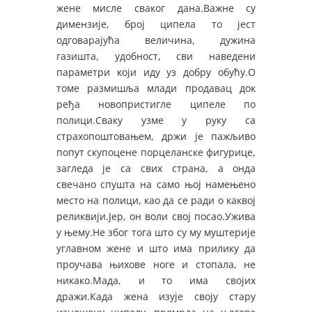
жене мисле сваког дана.Важне су
димензије, број ципела то јест
одговарајућа величина, дужина
газишта, удобност, сви наведени
параметри који иду уз добру обућу.О
томе размишља млади продавац док
ређа новопристигле ципеле по
полици.Сваку узме у руку са
страхопоштовањем, држи је пажљиво
попут скупоцене порцеланске фигурице,
загледа је са свих страна, а онда
свечано спушта на само њој намењено
место на полици, као да се ради о каквој
реликвији.Јер, он воли свој посао.Ужива
у њему.Не због тога што су му муштерије
углавном жене и што има прилику да
проучава њихове ноге и стопала, не
никако.Мада, и то има својих
дражи.Када жена изује своју стару