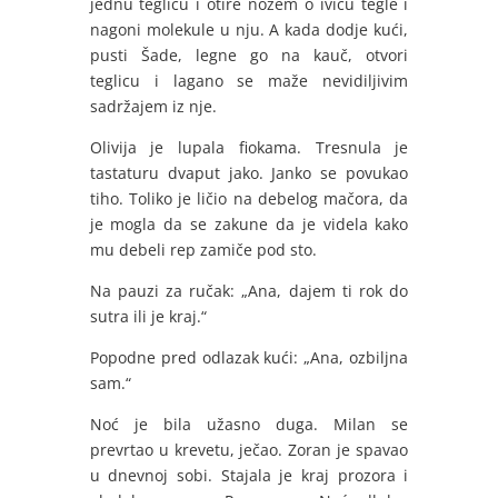
jednu teglicu i otire nožem o ivicu tegle i
nagoni molekule u nju. A kada dodje kući,
pusti Šade, legne go na kauč, otvori
teglicu i lagano se maže nevidiljivim
sadržajem iz nje.
Olivija je lupala fiokama. Tresnula je
tastaturu dvaput jako. Janko se povukao
tiho. Toliko je ličio na debelog mačora, da
je mogla da se zakune da je videla kako
mu debeli rep zamiče pod sto.
Na pauzi za ručak: „Ana, dajem ti rok do
sutra ili je kraj.“
Popodne pred odlazak kući: „Ana, ozbiljna
sam.“
Noć je bila užasno duga. Milan se
prevrtao u krevetu, ječao. Zoran je spavao
u dnevnoj sobi. Stajala je kraj prozora i