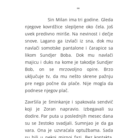
∞
Sin Milan ima tri godine. Gleda
njegove kovrdžice slepljene oko čela. Još
uvek predivno miriše. Na nevinost i dečje
snove. Lagano ga izvlači iz sna, dok mu
navlači somotske pantalone i čarapice sa
likom Sundjer Boba. Dok mu navlači
majicu i duks na kome je takodje Sundjer
Bob, on se mrzovoljno opire. Brzo
uključuje tv, da mu nešto skrene pažnju
pre nego počne da plače. Nije mogla da
podnese njegov plač.
Završila je šminkanje i spakovala sendvič
koji je Zoran napravio. Izbegavali su
dodire. Par puta u poslednjih mesec dana
su se žestoko svadjali. Sumnjao je da ga
vara. Ona je uzvraćala optužbama. Sada
su bili u nekoj mirnoj fazi. Bez kontakta.