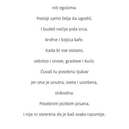
niti egoizma.
Postoji samo želja da ugodiš,
i budeš nečije pola srca,
krofne i šoljica kafe.
Kada bi sve ostavio,
sebstvo i snove, gradove i kuće.
Čuvaš tu posebnu ljubav
jer ona je unutra, sveta i uzvišena,
slobodna.
Posebnim jezikom pisana,
i nije ni stvorena da je baš svako razumije.