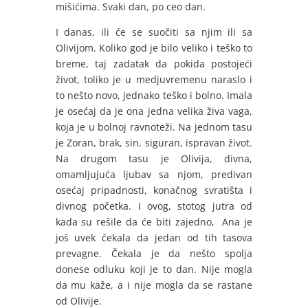
mišićima. Svaki dan, po ceo dan.
I danas, ili će se suočiti sa njim ili sa
Olivijom. Koliko god je bilo veliko i teško to
breme, taj zadatak da pokida postojeći
život, toliko je u medjuvremenu naraslo i
to nešto novo, jednako teško i bolno. Imala
je osećaj da je ona jedna velika živa vaga,
koja je u bolnoj ravnoteži. Na jednom tasu
je Zoran, brak, sin, siguran, ispravan život.
Na drugom tasu je Olivija, divna,
omamljujuća ljubav sa njom, predivan
osećaj pripadnosti, konačnog svratišta i
divnog početka. I ovog, stotog jutra od
kada su rešile da će biti zajedno, Ana je
još uvek čekala da jedan od tih tasova
prevagne. Čekala je da nešto spolja
donese odluku koji je to dan. Nije mogla
da mu kaže, a i nije mogla da se rastane
od Olivije.