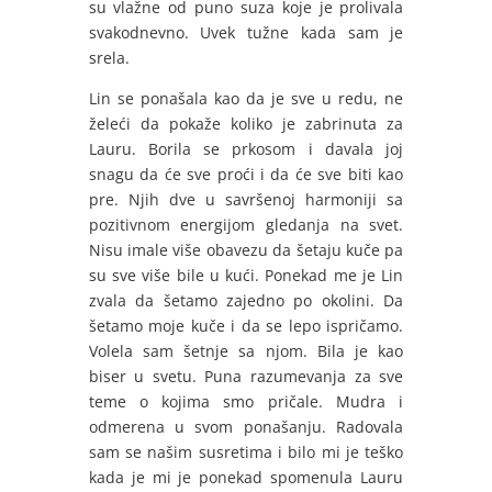
su vlažne od puno suza koje je prolivala
svakodnevno. Uvek tužne kada sam je
srela.
Lin se ponašala kao da je sve u redu, ne
želeći da pokaže koliko je zabrinuta za
Lauru. Borila se prkosom i davala joj
snagu da će sve proći i da će sve biti kao
pre. Njih dve u savršenoj harmoniji sa
pozitivnom energijom gledanja na svet.
Nisu imale više obavezu da šetaju kuče pa
su sve više bile u kući. Ponekad me je Lin
zvala da šetamo zajedno po okolini. Da
šetamo moje kuče i da se lepo ispričamo.
Volela sam šetnje sa njom. Bila je kao
biser u svetu. Puna razumevanja za sve
teme o kojima smo pričale. Mudra i
odmerena u svom ponašanju. Radovala
sam se našim susretima i bilo mi je teško
kada je mi je ponekad spomenula Lauru