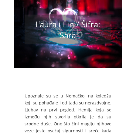
Laura i Lin / Šifra:
Sara
Upoznale su se u Nemačkoj na koledžu
koji su pohađale i od tada su nerazdvojne.
Ljubav na prvi pogled. Hemija koja se
između njih stvorila otkrila je da su
srodne duše. Ono što čini magiju njihove
veze jeste osećaj sigurnosti i sreće kada