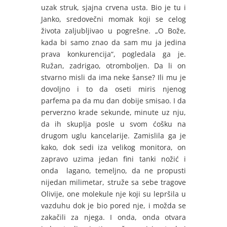
uzak struk, sjajna crvena usta. Bio je tu i
Janko, sredovečni momak koji se celog
života zaljubljivao u pogrešne. „O Bože,
kada bi samo znao da sam mu ja jedina
prava konkurencija“, pogledala ga je.
Ružan, zadrigao, otromboljen. Da li on
stvarno misli da ima neke šanse? Ili mu je
dovoljno i to da oseti miris njenog
parfema pa da mu dan dobije smisao. I da
perverzno krade sekunde, minute uz nju,
da ih skuplja posle u svom ćošku na
drugom uglu kancelarije. Zamislila ga je
kako, dok sedi iza velikog monitora, on
zapravo uzima jedan fini tanki nožić i
onda lagano, temeljno, da ne propusti
nijedan milimetar, struže sa sebe tragove
Olivije, one molekule nje koji su lepršila u
vazduhu dok je bio pored nje, i možda se
zakačili za njega. I onda, onda otvara