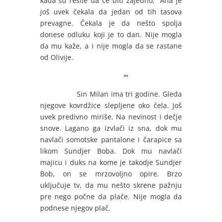
kada su rešile da će biti zajedno, Ana je
još uvek čekala da jedan od tih tasova
prevagne. Čekala je da nešto spolja
donese odluku koji je to dan. Nije mogla
da mu kaže, a i nije mogla da se rastane
od Olivije.
∞
Sin Milan ima tri godine. Gleda
njegove kovrdžice slepljene oko čela. Još
uvek predivno miriše. Na nevinost i dečje
snove. Lagano ga izvlači iz sna, dok mu
navlači somotske pantalone i čarapice sa
likom Sundjer Boba. Dok mu navlači
majicu i duks na kome je takodje Sundjer
Bob, on se mrzovoljno opire. Brzo
uključuje tv, da mu nešto skrene pažnju
pre nego počne da plače. Nije mogla da
podnese njegov plač.