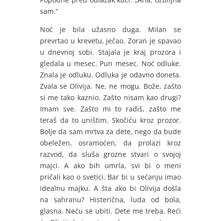
sam.“
Noć je bila užasno duga. Milan se
prevrtao u krevetu, ječao. Zoran je spavao
u dnevnoj sobi. Stajala je kraj prozora i
gledala u mesec. Pun mesec. Noć odluke.
Znala je odluku. Odluka je odavno doneta.
Zvala se Olivija. Ne, ne mogu. Bože, zašto
si me tako kaznio. Zašto nisam kao drugi?
Imam sve. Zašto mi to radiš, zašto me
teraš da to uništim. Skočiću kroz prozor.
Bolje da sam mrtva za dete, nego da bude
obeležen, osramoćen, da prolazi kroz
razvod, da sluša grozne stvari o svojoj
majci. A ako bih umrla, svi bi o meni
pričali kao o svetici. Bar bi u sećanju imao
idealnu majku. A šta ako bi Olivija došla
na sahranu? Histerična, luda od bola,
glasna. Neću se ubiti. Dete me treba. Reći