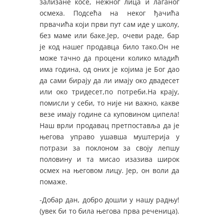
зализане косе, нежног лица и лаганог
осмеха. Подсећа на неког ђачића
првачића који први пут сам иде у школу,
без маме или баке.Јер, очеви раде, бар
је код нашег продавца било тако.Он не
може тачно да процени колико младић
има година, од оних је којима је Бог дао
да сами бирају да ли имају око двадесет
или око тридесет,по потреби.На крају,
помисли у себи, то није ни важно, какве
везе имају године са куповином ципела!
Наш врли продавац претпоставља да је
његова управо ушавша муштерија у
потрази за поклоном за своју лепшу
половину и та мисао изазива широк
осмех на његовом лицу. Јер, он воли да
помаже.
-Добар дан, добро дошли у нашу радњу!
(увек би то била његова прва реченица).