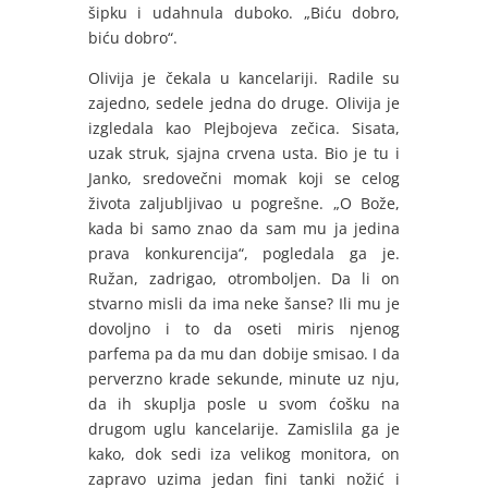
šipku i udahnula duboko. „Biću dobro,
biću dobro“.
Olivija je čekala u kancelariji. Radile su
zajedno, sedele jedna do druge. Olivija je
izgledala kao Plejbojeva zečica. Sisata,
uzak struk, sjajna crvena usta. Bio je tu i
Janko, sredovečni momak koji se celog
života zaljubljivao u pogrešne. „O Bože,
kada bi samo znao da sam mu ja jedina
prava konkurencija“, pogledala ga je.
Ružan, zadrigao, otromboljen. Da li on
stvarno misli da ima neke šanse? Ili mu je
dovoljno i to da oseti miris njenog
parfema pa da mu dan dobije smisao. I da
perverzno krade sekunde, minute uz nju,
da ih skuplja posle u svom ćošku na
drugom uglu kancelarije. Zamislila ga je
kako, dok sedi iza velikog monitora, on
zapravo uzima jedan fini tanki nožić i