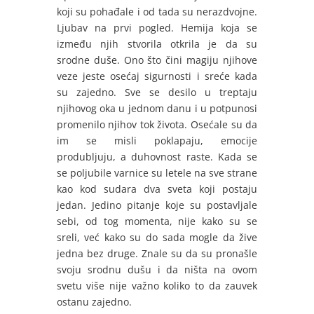
koji su pohađale i od tada su nerazdvojne.
Ljubav na prvi pogled. Hemija koja se
između njih stvorila otkrila je da su
srodne duše. Ono što čini magiju njihove
veze jeste osećaj sigurnosti i sreće kada
su zajedno. Sve se desilo u treptaju
njihovog oka u jednom danu i u potpunosi
promenilo njihov tok života. Osećale su da
im se misli poklapaju, emocije
produbljuju, a duhovnost raste. Kada se
se poljubile varnice su letele na sve strane
kao kod sudara dva sveta koji postaju
jedan. Jedino pitanje koje su postavljale
sebi, od tog momenta, nije kako su se
sreli, već kako su do sada mogle da žive
jedna bez druge. Znale su da su pronašle
svoju srodnu dušu i da ništa na ovom
svetu više nije važno koliko to da zauvek
ostanu zajedno.