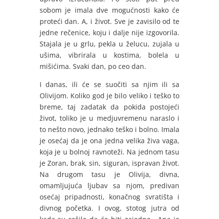
sobom je imala dve mogućnosti kako će
proteći dan. A, i život. Sve je zavisilo od te
jedne rečenice, koju i dalje nije izgovorila.
Stajala je u grlu, pekla u želucu, zujala u
ušima, vibrirala u kostima, bolela u
mišićima. Svaki dan, po ceo dan.
I danas, ili će se suočiti sa njim ili sa
Olivijom. Koliko god je bilo veliko i teško to
breme, taj zadatak da pokida postojeći
život, toliko je u medjuvremenu naraslo i
to nešto novo, jednako teško i bolno. Imala
je osećaj da je ona jedna velika živa vaga,
koja je u bolnoj ravnoteži. Na jednom tasu
je Zoran, brak, sin, siguran, ispravan život.
Na drugom tasu je Olivija, divna,
omamljujuća ljubav sa njom, predivan
osećaj pripadnosti, konačnog svratišta i
divnog početka. I ovog, stotog jutra od