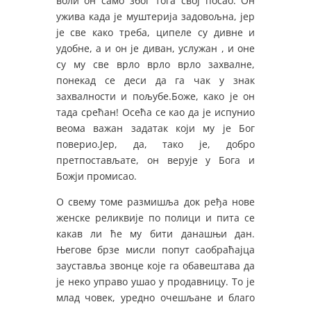
воли он само због тога свој посао. Он
ужива када је муштерија задовољна, јер
је све како треба, ципеле су дивне и
удобне, а и он је диван, услужан , и оне
су му све врло врло врло захвалне,
понекад се деси да га чак у знак
захвалности и пољубе.Боже, како је он
тада срећан! Осећа се као да је испунио
веома важан задатак који му је Бог
поверио.Јер, да, тако је, добро
претпостављате, он верује у Бога и
Божји промисао.
О свему томе размишља док ређа нове
женске реликвије по полици и пита се
какав ли ће му бити данашњи дан.
Његове брзе мисли попут саобраћајца
зауставља звонце које га обавештава да
је неко управо ушао у продавницу. То је
млад човек, уредно очешљане и благо