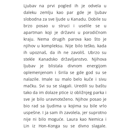
Ljubav na prvi pogled ih je odvela u
daleku zemlju kao par gde je ljubav
slobodna za sve ljude u Kanadu. Dobile su
brzo posao u struci i uselile se u
apartman koji je državni u porodičnom
kraju. Nema drugih parova kao što je
njihov u kompleksu. Nije bilo teško, kada
ih upoznaš, da ih ne zavoliš. Ubrzo su
stekle Kanadsko državljanstvo. Njihova
ljubav je blistala divnom energijom
oplemenjenom i širila se gde god su se
nalazile. Imale su malo belo kuče i sivu
mačku. Svi su se slagali. Uredili su baštu
tako da im dolaze ptice iz obližnjeg parka i
sve je bilo uravnoteženo. Njihov posao je
bio rad sa ljudima u kojima su bile vrlo
uspešne. I ja sam ih zavolela, jer suprotno
nije ni bilo moguće. Laura kao Nemica i
Lin iz Hon-Konga su se divno slagale.