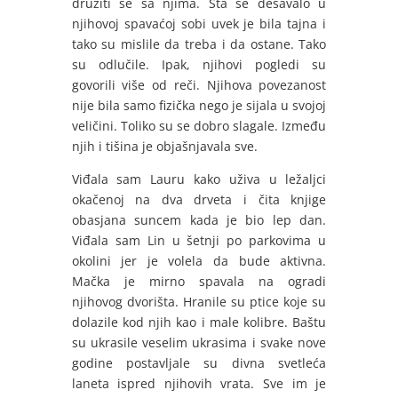
družiti se sa njima. Šta se dešavalo u
njihovoj spavaćoj sobi uvek je bila tajna i
tako su mislile da treba i da ostane. Tako
su odlučile. Ipak, njihovi pogledi su
govorili više od reči. Njihova povezanost
nije bila samo fizička nego je sijala u svojoj
veličini. Toliko su se dobro slagale. Između
njih i tišina je objašnjavala sve.
Viđala sam Lauru kako uživa u ležaljci
okačenoj na dva drveta i čita knjige
obasjana suncem kada je bio lep dan.
Viđala sam Lin u šetnji po parkovima u
okolini jer je volela da bude aktivna.
Mačka je mirno spavala na ogradi
njihovog dvorišta. Hranile su ptice koje su
dolazile kod njih kao i male kolibre. Baštu
su ukrasile veselim ukrasima i svake nove
godine postavljale su divna svetleća
laneta ispred njihovih vrata. Sve im je