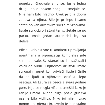
ponekad. Grudvale smo se, jurile jedna
drugu po dubokom snegu i smejale se.
Nije nam bilo hladno. Uvek je bila dobra
zabava sa njima. Bilo je prelepo i samo
šetati po Vankuverskim snežnim vrhovima.
Igrale su dobro i stoni tenis. Šetale se po
parku. Imale jedan automobil koji su
delele.
Bile su vrlo aktivne u komitetu upravljanja
apartmana u organizaciji kompleksa gde
su i stanovale. Svi stanari su ih uvažavali i
voleli da budu u njihovom društvu. Imale
su onaj magnet koji privlači ljude i činile
da se ljudi u njihovom društvu lepo
osećaju. Ali Laura se osećala svake godine
gore. Nije se mogla više nasmešiti kako je
ranije umela. Njena tuga posle gubitka
psa je bila vidljiva. Niko joj nije mogao
pomoći, ni njena Lin. Svetlo je bilo stalno