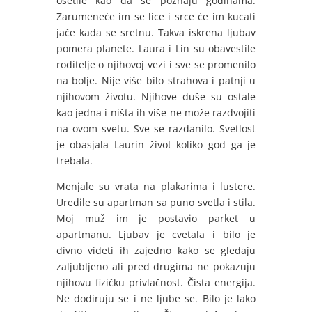
osetile kao da se poznaju godinama.
Zarumeneće im se lice i srce će im kucati
jače kada se sretnu. Takva iskrena ljubav
pomera planete. Laura i Lin su obavestile
roditelje o njihovoj vezi i sve se promenilo
na bolje. Nije više bilo strahova i patnji u
njihovom životu. Njihove duše su ostale
kao jedna i ništa ih više ne može razdvojiti
na ovom svetu. Sve se razdanilo. Svetlost
je obasjala Laurin život koliko god ga je
trebala.
Menjale su vrata na plakarima i lustere.
Uredile su apartman sa puno svetla i stila.
Moj muž im je postavio parket u
apartmanu. Ljubav je cvetala i bilo je
divno videti ih zajedno kako se gledaju
zaljubljeno ali pred drugima ne pokazuju
njihovu fizičku privlačnost. Čista energija.
Ne dodiruju se i ne ljube se. Bilo je lako