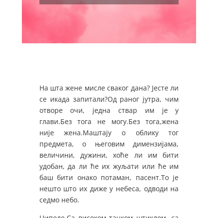
На шта жене мисле сваког дана? Јесте ли
се икада запитали?Од раног јутра, чим
отворе очи, једна ствар им је у
глави.Без тога не могу.Без тога,жена
није жена.Маштају о облику тог
предмета, о његовим димензијама,
величини, дужини, хоће ли им бити
удобан, да ли ће их жуљати или ће им
баш бити онако потаман, пасент.То је
нешто што их диже у небеса, одводи на
седмо небо.
Ципеле.Са високом танком штиклом, са