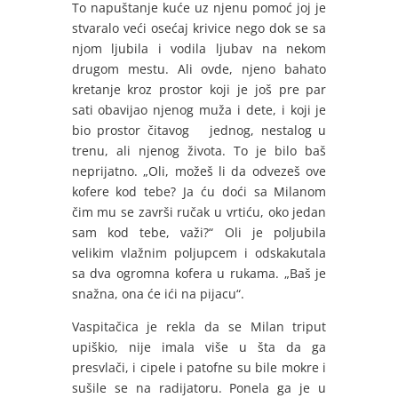
To napuštanje kuće uz njenu pomoć joj je
stvaralo veći osećaj krivice nego dok se sa
njom ljubila i vodila ljubav na nekom
drugom mestu. Ali ovde, njeno bahato
kretanje kroz prostor koji je još pre par
sati obavijao njenog muža i dete, i koji je
bio prostor čitavog jednog, nestalog u
trenu, ali njenog života. To je bilo baš
neprijatno. „Oli, možeš li da odvezeš ove
kofere kod tebe? Ja ću doći sa Milanom
čim mu se završi ručak u vrtiću, oko jedan
sam kod tebe, važi?“ Oli je poljubila
velikim vlažnim poljupcem i odskakutala
sa dva ogromna kofera u rukama. „Baš je
snažna, ona će ići na pijacu“.
Vaspitačica je rekla da se Milan triput
upiškio, nije imala više u šta da ga
presvlači, i cipele i patofne su bile mokre i
sušile se na radijatoru. Ponela ga je u