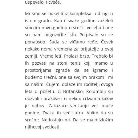
uspevalo. I cveće.
Mi smo se odselili iz kompleksa u drugi u
istom gradu. Kao i svake godine zaželeli
smo im novu godinu u sreći i veselju i one
su nam odgovorile isto. Potpisale su se
ponaosob. Sada se viđamo ređe. Čovek
nekako nema vremena za prijatelje u ovoj
zemlji. Vreme leti. Prolazi brzo. Trebalo bi
ih pozvati na stoni tenis koji imamo u
prostorijama zgrade da se igramo i
budemo srećni, one sa svojim brakom i mi
sa našim. Čujem, dolaze im roditelji ovoga
leta u posetu. U Britanskoj Kolumbiji su
dozvolili brakove i u nekim crkvama kakav
je njihov. Zakazaće venčanje već iduće
godine. Zvaću ih već sutra. Volim da su
srećne. Nedostaju mi. Da se malo izložim
njihovoj svetlosti.