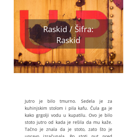
Raskid / Šifra:
Raskid
Jutro je bilo tmurno. Sedela je za
kuhinjskim stolom i pila kafu. Čula ga je
kako grgolji vodu u kupatilu. Ovo je bilo
stoto jutro od kada je rešila da mu kaže.
Tačno je znala da je stoto, zato što je
upravo izračunala. Po stoti put pred