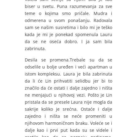
biser u svetu. Puna razumevanja za sve
teme o kojima smo pričale. Mudra i
odmerena u svom ponašanju. Radovala
sam se našim susretima i bilo mi je teško
kada je mi je ponekad spomenula Lauru
da se ne oseća dobro. I ja sam bila
zabrinuta.
Desila se promena.Trebale su da se
odselile u bolje uređen i veći apartman u
istom kompleksu. Laura je bila zabrinuta
da li će Lin prihvatiti selidbu jer bi to
značilo da će ostati i dalje zajedno i ništa
ne menjajući u njihovoj vezi. Pošto je Lin
pristala da se presele Laura nije mogla da
sakrije koliko je srećna. Ostaće i dalje
zajedno i ništa se neće promeniti u
njihovom harmoničnom braku. Voleće se i
dalje kao i prvi put kada su se videle i