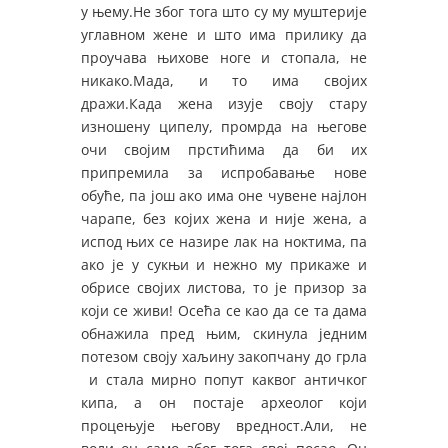
у њему.Не због тога што су му муштерије
углавном жене и што има прилику да
проучава њихове ноге и стопала, не
никако.Мада, и то има својих
дражи.Када жена изује своју стару
изношену ципелу, промрда на његове
очи својим прстићима да би их
припремила за испробавање нове
обуће, па још ако има оне чувене најлон
чарапе, без којих жена и није жена, а
испод њих се назире лак на ноктима, па
ако је у сукњи и нежно му прикаже и
обрисе својих листова, то је призор за
који се живи! Осећа се као да се та дама
обнажила пред њим, скинула једним
потезом своју хаљину закопчану до грла
и стала мирно попут каквог античког
кипа, а он постаје археолог који
процењује његову вредност.Али, не