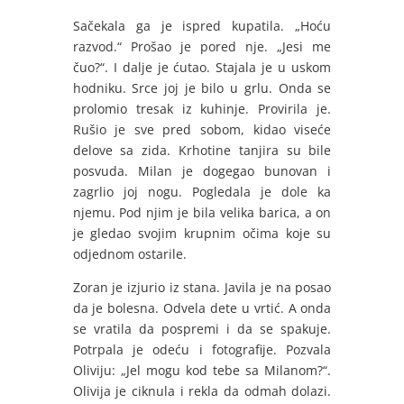
Sačekala ga je ispred kupatila. „Hoću
razvod.“ Prošao je pored nje. „Jesi me
čuo?“. I dalje je ćutao. Stajala je u uskom
hodniku. Srce joj je bilo u grlu. Onda se
prolomio tresak iz kuhinje. Provirila je.
Rušio je sve pred sobom, kidao viseće
delove sa zida. Krhotine tanjira su bile
posvuda. Milan je dogegao bunovan i
zagrlio joj nogu. Pogledala je dole ka
njemu. Pod njim je bila velika barica, a on
je gledao svojim krupnim očima koje su
odjednom ostarile.
Zoran je izjurio iz stana. Javila je na posao
da je bolesna. Odvela dete u vrtić. A onda
se vratila da pospremi i da se spakuje.
Potrpala je odeću i fotografije. Pozvala
Oliviju: „Jel mogu kod tebe sa Milanom?“.
Olivija je ciknula i rekla da odmah dolazi.