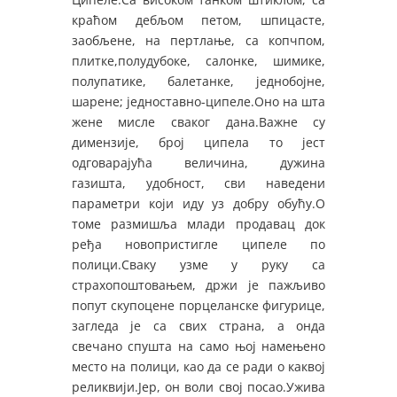
краћом дебљом петом, шпицасте,
заобљене, на пертлање, са копчпом,
плитке,полудубоке, салонке, шимике,
полупатике, балетанке, једнобојне,
шарене; једноставно-ципеле.Оно на шта
жене мисле сваког дана.Важне су
димензије, број ципела то јест
одговарајућа величина, дужина
газишта, удобност, сви наведени
параметри који иду уз добру обућу.О
томе размишља млади продавац док
ређа новопристигле ципеле по
полици.Сваку узме у руку са
страхопоштовањем, држи је пажљиво
попут скупоцене порцеланске фигурице,
загледа је са свих страна, а онда
свечано спушта на само њој намењено
место на полици, као да се ради о каквој
реликвији.Јер, он воли свој посао.Ужива