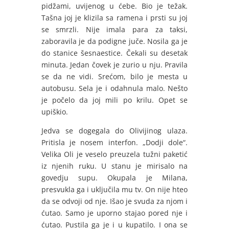
pidžami, uvijenog u ćebe. Bio je težak.
Tašna joj je klizila sa ramena i prsti su joj
se smrzli. Nije imala para za taksi,
zaboravila je da podigne juče. Nosila ga je
do stanice šesnaestice. Čekali su desetak
minuta. Jedan čovek je zurio u nju. Pravila
se da ne vidi. Srećom, bilo je mesta u
autobusu. Sela je i odahnula malo. Nešto
je počelo da joj mili po krilu. Opet se
upiškio.
Jedva se dogegala do Olivijinog ulaza.
Pritisla je nosem interfon. „Dodji dole“.
Velika Oli je veselo preuzela tužni paketić
iz njenih ruku. U stanu je mirisalo na
govedju supu. Okupala je Milana,
presvukla ga i uključila mu tv. On nije hteo
da se odvoji od nje. Išao je svuda za njom i
ćutao. Samo je uporno stajao pored nje i
ćutao. Pustila ga je i u kupatilo. I ona se