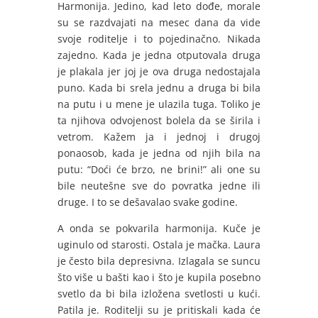
Harmonija. Jedino, kad leto dođe, morale
su se razdvajati na mesec dana da vide
svoje roditelje i to pojedinačno. Nikada
zajedno. Kada je jedna otputovala druga
je plakala jer joj je ova druga nedostajala
puno. Kada bi srela jednu a druga bi bila
na putu i u mene je ulazila tuga. Toliko je
ta njihova odvojenost bolela da se širila i
vetrom. Kažem ja i jednoj i drugoj
ponaosob, kada je jedna od njih bila na
putu: “Doći će brzo, ne brini!” ali one su
bile neutešne sve do povratka jedne ili
druge. I to se dešavalao svake godine.
A onda se pokvarila harmonija. Kuče je
uginulo od starosti. Ostala je mačka. Laura
je često bila depresivna. Izlagala se suncu
što više u bašti kao i što je kupila posebno
svetlo da bi bila izložena svetlosti u kući.
Patila je. Roditelji su je pritiskali kada će