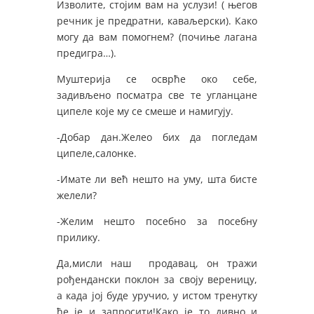
Изволите, стојим вам на услузи! ( његов
речник је предратни, каваљерски). Како
могу да вам помогнем? (почиње лагана
предигра…).
Муштерија се осврће око себе,
задивљено посматра све те угланцане
ципеле које му се смеше и намигују.
-Добар дан.Желео бих да погледам
ципеле,салонке.
-Имате ли већ нешто на уму, шта бисте
желели?
-Желим нешто посебно за посебну
прилику.
Да,мисли наш продавац, он тражи
рођендански поклон за своју вереницу,
а када јој буде уручио, у истом тренутку
ће је и запросити!Како је то дивно и