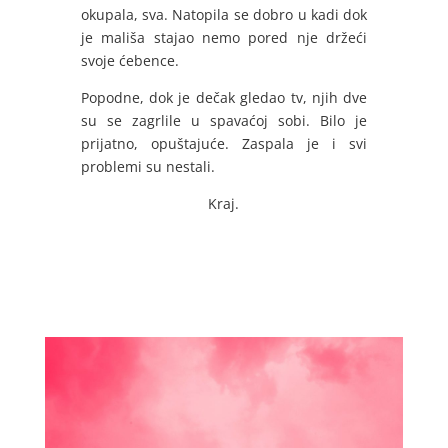
okupala, sva. Natopila se dobro u kadi dok
je mališa stajao nemo pored nje držeći
svoje ćebence.
Popodne, dok je dečak gledao tv, njih dve
su se zagrlile u spavaćoj sobi. Bilo je
prijatno, opuštajuće. Zaspala je i svi
problemi su nestali.
Kraj.