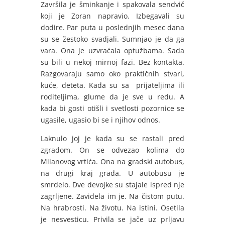
Završila je šminkanje i spakovala sendvič
koji je Zoran napravio. Izbegavali su
dodire. Par puta u poslednjih mesec dana
su se žestoko svadjali. Sumnjao je da ga
vara. Ona je uzvraćala optužbama. Sada
su bili u nekoj mirnoj fazi. Bez kontakta.
Razgovaraju samo oko praktičnih stvari,
kuće, deteta. Kada su sa prijateljima ili
roditeljima, glume da je sve u redu. A
kada bi gosti otišli i svetlosti pozornice se
ugasile, ugasio bi se i njihov odnos.
Laknulo joj je kada su se rastali pred
zgradom. On se odvezao kolima do
Milanovog vrtića. Ona na gradski autobus,
na drugi kraj grada. U autobusu je
smrdelo. Dve devojke su stajale ispred nje
zagrljene. Zavidela im je. Na čistom putu.
Na hrabrosti. Na životu. Na istini. Osetila
je nesvesticu. Privila se jače uz prljavu