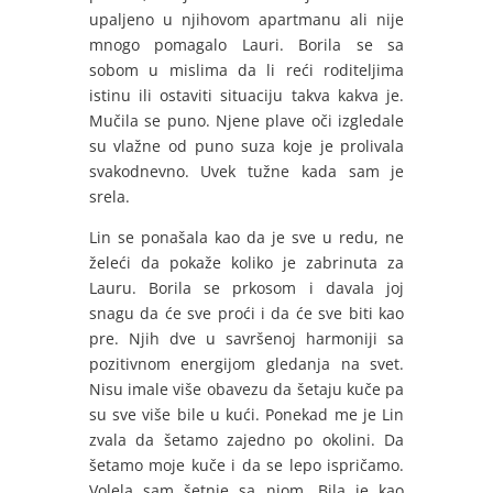
upaljeno u njihovom apartmanu ali nije
mnogo pomagalo Lauri. Borila se sa
sobom u mislima da li reći roditeljima
istinu ili ostaviti situaciju takva kakva je.
Mučila se puno. Njene plave oči izgledale
su vlažne od puno suza koje je prolivala
svakodnevno. Uvek tužne kada sam je
srela.
Lin se ponašala kao da je sve u redu, ne
želeći da pokaže koliko je zabrinuta za
Lauru. Borila se prkosom i davala joj
snagu da će sve proći i da će sve biti kao
pre. Njih dve u savršenoj harmoniji sa
pozitivnom energijom gledanja na svet.
Nisu imale više obavezu da šetaju kuče pa
su sve više bile u kući. Ponekad me je Lin
zvala da šetamo zajedno po okolini. Da
šetamo moje kuče i da se lepo ispričamo.
Volela sam šetnje sa njom. Bila je kao