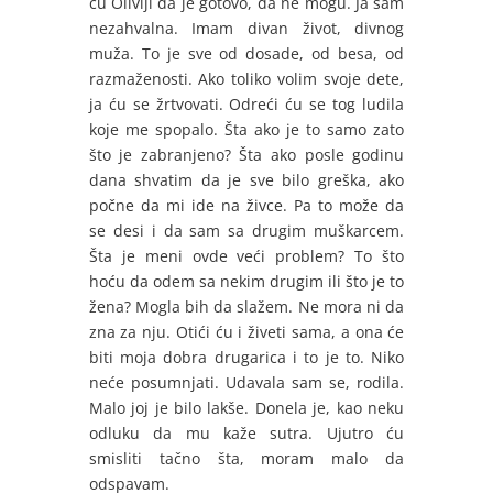
ću Oliviji da je gotovo, da ne mogu. Ja sam
nezahvalna. Imam divan život, divnog
muža. To je sve od dosade, od besa, od
razmaženosti. Ako toliko volim svoje dete,
ja ću se žrtvovati. Odreći ću se tog ludila
koje me spopalo. Šta ako je to samo zato
što je zabranjeno? Šta ako posle godinu
dana shvatim da je sve bilo greška, ako
počne da mi ide na živce. Pa to može da
se desi i da sam sa drugim muškarcem.
Šta je meni ovde veći problem? To što
hoću da odem sa nekim drugim ili što je to
žena? Mogla bih da slažem. Ne mora ni da
zna za nju. Otići ću i živeti sama, a ona će
biti moja dobra drugarica i to je to. Niko
neće posumnjati. Udavala sam se, rodila.
Malo joj je bilo lakše. Donela je, kao neku
odluku da mu kaže sutra. Ujutro ću
smisliti tačno šta, moram malo da
odspavam.