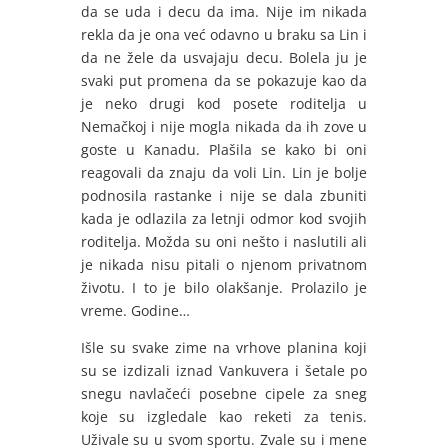
da se uda i decu da ima. Nije im nikada
rekla da je ona već odavno u braku sa Lin i
da ne žele da usvajaju decu. Bolela ju je
svaki put promena da se pokazuje kao da
je neko drugi kod posete roditelja u
Nemačkoj i nije mogla nikada da ih zove u
goste u Kanadu. Plašila se kako bi oni
reagovali da znaju da voli Lin. Lin je bolje
podnosila rastanke i nije se dala zbuniti
kada je odlazila za letnji odmor kod svojih
roditelja. Možda su oni nešto i naslutili ali
je nikada nisu pitali o njenom privatnom
životu. I to je bilo olakšanje. Prolazilo je
vreme. Godine…
Išle su svake zime na vrhove planina koji
su se izdizali iznad Vankuvera i šetale po
snegu navlačeći posebne cipele za sneg
koje su izgledale kao reketi za tenis.
Uživale su u svom sportu. Zvale su i mene