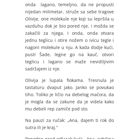
onda lagano, temeljno, da ne propusti
nijedan milimetar, struže sa sebe tragove
Olivije, one molekule nje koji su lepršila u
vazduhu dok je bio pored nje, i možda se
zakačili za njega. I onda, onda otvara
jednu teglicu i otire nožem o ivicu tegle i
nagoni molekule u nju. A kada dodje kući,
pusti Šade, legne go na kauč, otvori
teglicu i lagano se maže nevidiljivim
sadržajem iz nje.
Olivija je lupala fiokama. Tresnula je
tastaturu dvaput jako. Janko se povukao
tiho. Toliko je ličio na debelog mačora, da
je mogla da se zakune da je videla kako
mu debeli rep zamiče pod sto.
Na pauzi za ručak: „Ana, dajem ti rok do
sutra ili je kraj.“
Popodne pred odlazak kući: „Ana, ozbiljna