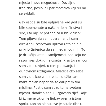
mjesto i nove mogućnosti. Dovoljno
ironično, pošlo je i par momčića koji su mi
se sviđali.
Gay osobe su bile opljuvane kad god su
bile spomenute u našem domaćinstvu i
šire, i to nije nepoznanica u bh. društvu.
Tom pljuvanju sam povremeno i sam
direktno učestvovao upravo zato da bih
prikrio činjenicu da sam jedan od njih. To
je drukčija vrsta usamljenosti, ona koju ne
razumiješ dok ju ne osjetiš. Kraj toj samoći
sam vidio u vjeri, u tom putovanju i
duhovnom uzdignuću. Mladiće oko sebe
sam vidio kao vrstu testa i uložio sam
maksimalan napor da se oduprem tim
mislima. Pustio sam suzu tu na svetom
mjestu, dotakao Kabu i izgovorio riječi koje
bi iz mene uklonile ljubav prema istom
spolu. Kao po planu, sve je ostalo tiho u