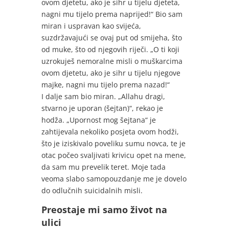
ovom djetetu, ako je sihr u tijelu djeteta,
nagni mu tijelo prema naprijed!“ Bio sam
miran i uspravan kao svijeća,
suzdržavajući se ovaj put od smijeha, što
od muke, što od njegovih riječi. „O ti koji
uzrokuješ nemoralne misli o muškarcima
ovom djetetu, ako je sihr u tijelu njegove
majke, nagni mu tijelo prema nazad!“
I dalje sam bio miran. „Allahu dragi,
stvarno je uporan (šejtan)“, rekao je
hodža. „Upornost mog šejtana“ je
zahtijevala nekoliko posjeta ovom hodži,
što je iziskivalo poveliku sumu novca, te je
otac počeo svaljivati krivicu opet na mene,
da sam mu prevelik teret. Moje tada
veoma slabo samopouzdanje me je dovelo
do odlučnih suicidalnih misli.
Preostaje mi samo život na
ulici