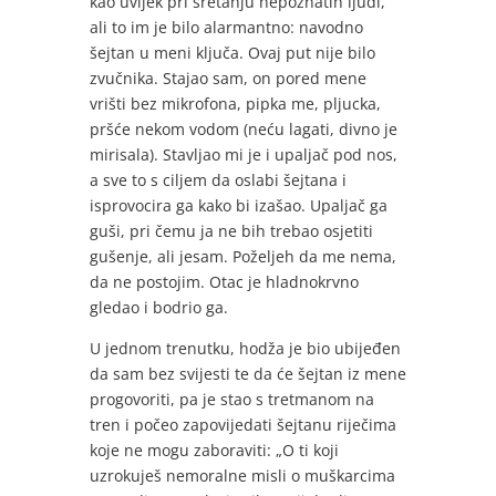
kao uvijek pri sretanju nepoznatih ljudi,
ali to im je bilo alarmantno: navodno
šejtan u meni ključa. Ovaj put nije bilo
zvučnika. Stajao sam, on pored mene
vrišti bez mikrofona, pipka me, pljucka,
pršće nekom vodom (neću lagati, divno je
mirisala). Stavljao mi je i upaljač pod nos,
a sve to s ciljem da oslabi šejtana i
isprovocira ga kako bi izašao. Upaljač ga
guši, pri čemu ja ne bih trebao osjetiti
gušenje, ali jesam. Poželjeh da me nema,
da ne postojim. Otac je hladnokrvno
gledao i bodrio ga.
U jednom trenutku, hodža je bio ubijeđen
da sam bez svijesti te da će šejtan iz mene
progovoriti, pa je stao s tretmanom na
tren i počeo zapovijedati šejtanu riječima
koje ne mogu zaboraviti: „O ti koji
uzrokuješ nemoralne misli o muškarcima