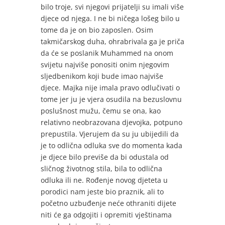
bilo troje, svi njegovi prijatelji su imali više
djece od njega. I ne bi ničega lošeg bilo u
tome da je on bio zaposlen. Osim
takmičarskog duha, ohrabrivala ga je priča
da će se poslanik Muhammed na onom
svijetu najviše ponositi onim njegovim
sljedbenikom koji bude imao najviše
djece. Majka nije imala pravo odlučivati o
tome jer ju je vjera osudila na bezuslovnu
poslušnost mužu, čemu se ona, kao
relativno neobrazovana djevojka, potpuno
prepustila. Vjerujem da su ju ubijedili da
je to odlična odluka sve do momenta kada
je djece bilo previše da bi odustala od
sličnog životnog stila, bila to odlična
odluka ili ne. Rođenje novog djeteta u
porodici nam jeste bio praznik, ali to
početno uzbuđenje neće othraniti dijete
niti će ga odgojiti i opremiti vještinama