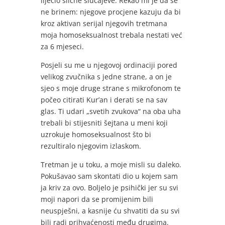
liječio slične slučajeve. Rekao mi je da se
ne brinem: njegove procjene kazuju da bi
kroz aktivan serijal njegovih tretmana
moja homoseksualnost trebala nestati već
za 6 mjeseci.
Posjeli su me u njegovoj ordinaciji pored
velikog zvučnika s jedne strane, a on je
sjeo s moje druge strane s mikrofonom te
počeo citirati Kur’an i derati se na sav
glas. Ti udari „svetih zvukova“ na oba uha
trebali bi stijesniti šejtana u meni koji
uzrokuje homoseksualnost što bi
rezultiralo njegovim izlaskom.
Tretman je u toku, a moje misli su daleko.
Pokušavao sam skontati dio u kojem sam
ja kriv za ovo. Boljelo je psihički jer su svi
moji napori da se promijenim bili
neuspješni, a kasnije ću shvatiti da su svi
bili radi prihvaćenosti među drugima.