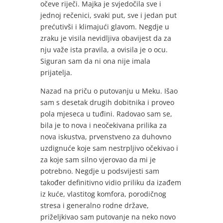
očeve riječi. Majka je svjedočila sve i
jednoj rečenici, svaki put, sve i jedan put
prećutivši i klimajući glavom. Negdje u
zraku je visila nevidljiva obavijest da za
nju važe ista pravila, a ovisila je o ocu.
Siguran sam da ni ona nije imala
prijatelja.
Nazad na priču o putovanju u Meku. Išao
sam s desetak drugih dobitnika i proveo
pola mjeseca u tuđini. Radovao sam se,
bila je to nova i neočekivana prilika za
nova iskustva, prvenstveno za duhovno
uzdignuće koje sam nestrpljivo očekivao i
za koje sam silno vjerovao da mi je
potrebno. Negdje u podsvijesti sam
također definitivno vidio priliku da izađem
iz kuće, vlastitog komfora, porodičnog
stresa i generalno rodne države,
priželjkivao sam putovanje na neko novo