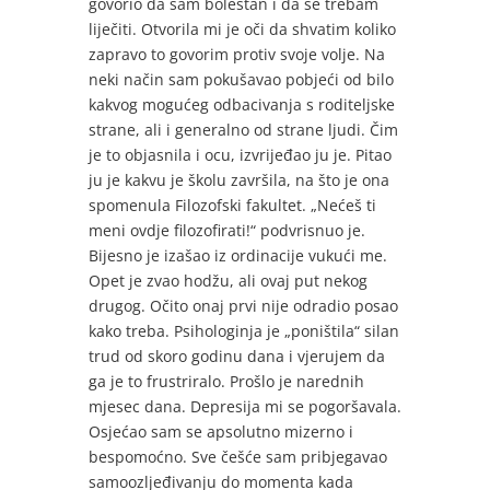
govorio da sam bolestan i da se trebam
liječiti. Otvorila mi je oči da shvatim koliko
zapravo to govorim protiv svoje volje. Na
neki način sam pokušavao pobjeći od bilo
kakvog mogućeg odbacivanja s roditeljske
strane, ali i generalno od strane ljudi. Čim
je to objasnila i ocu, izvrijeđao ju je. Pitao
ju je kakvu je školu završila, na što je ona
spomenula Filozofski fakultet. „Nećeš ti
meni ovdje filozofirati!“ podvrisnuo je.
Bijesno je izašao iz ordinacije vukući me.
Opet je zvao hodžu, ali ovaj put nekog
drugog. Očito onaj prvi nije odradio posao
kako treba. Psihologinja je „poništila“ silan
trud od skoro godinu dana i vjerujem da
ga je to frustriralo. Prošlo je narednih
mjesec dana. Depresija mi se pogoršavala.
Osjećao sam se apsolutno mizerno i
bespomoćno. Sve češće sam pribjegavao
samoozljeđivanju do momenta kada