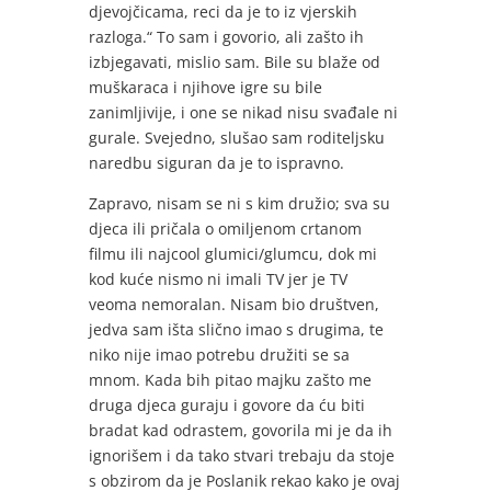
djevojčicama, reci da je to iz vjerskih
razloga.“ To sam i govorio, ali zašto ih
izbjegavati, mislio sam. Bile su blaže od
muškaraca i njihove igre su bile
zanimljivije, i one se nikad nisu svađale ni
gurale. Svejedno, slušao sam roditeljsku
naredbu siguran da je to ispravno.
Zapravo, nisam se ni s kim družio; sva su
djeca ili pričala o omiljenom crtanom
filmu ili najcool glumici/glumcu, dok mi
kod kuće nismo ni imali TV jer je TV
veoma nemoralan. Nisam bio društven,
jedva sam išta slično imao s drugima, te
niko nije imao potrebu družiti se sa
mnom. Kada bih pitao majku zašto me
druga djeca guraju i govore da ću biti
bradat kad odrastem, govorila mi je da ih
ignorišem i da tako stvari trebaju da stoje
s obzirom da je Poslanik rekao kako je ovaj