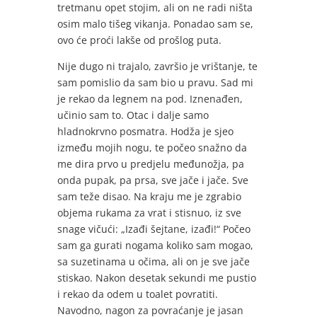
tretmanu opet stojim, ali on ne radi ništa
osim malo tišeg vikanja. Ponadao sam se,
ovo će proći lakše od prošlog puta.
Nije dugo ni trajalo, završio je vrištanje, te
sam pomislio da sam bio u pravu. Sad mi
je rekao da legnem na pod. Iznenađen,
učinio sam to. Otac i dalje samo
hladnokrvno posmatra. Hodža je sjeo
između mojih nogu, te počeo snažno da
me dira prvo u predjelu međunožja, pa
onda pupak, pa prsa, sve jače i jače. Sve
sam teže disao. Na kraju me je zgrabio
objema rukama za vrat i stisnuo, iz sve
snage vičući: „Izađi šejtane, izađi!“ Počeo
sam ga gurati nogama koliko sam mogao,
sa suzetinama u očima, ali on je sve jače
stiskao. Nakon desetak sekundi me pustio
i rekao da odem u toalet povratiti.
Navodno, nagon za povraćanje je jasan