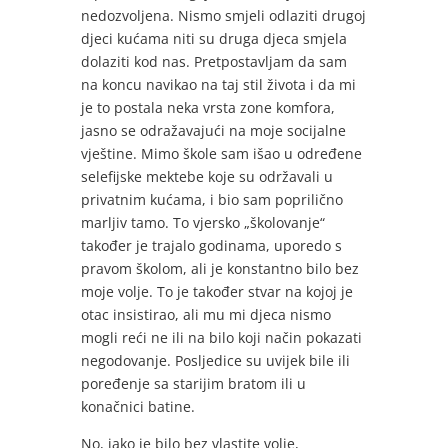
nedozvoljena. Nismo smjeli odlaziti drugoj
djeci kućama niti su druga djeca smjela
dolaziti kod nas. Pretpostavljam da sam
na koncu navikao na taj stil života i da mi
je to postala neka vrsta zone komfora,
jasno se odražavajući na moje socijalne
vještine. Mimo škole sam išao u određene
selefijske mektebe koje su održavali u
privatnim kućama, i bio sam poprilično
marljiv tamo. To vjersko „školovanje“
također je trajalo godinama, uporedo s
pravom školom, ali je konstantno bilo bez
moje volje. To je također stvar na kojoj je
otac insistirao, ali mu mi djeca nismo
mogli reći ne ili na bilo koji način pokazati
negodovanje. Posljedice su uvijek bile ili
poređenje sa starijim bratom ili u
konačnici batine.
No, iako je bilo bez vlastite volje,