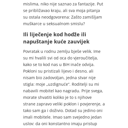
mislima, niko nije saznao za fantazije. Put
se približavao kraju, ali sva moja pitanja
su ostala neodgovorena: Zašto zamišljam
muškarce u seksualnom smislu?
Ili liječenje kod hodže ili
napuštanje kuće zauvijek
Povratak u rodnu zemlju bješe velik. Ime
su mi hvalili svi od oca do vjeroučitelja,
kako se to kod nas u BiH inače odvija.
Pokloni su pristizali lijevo i desno, ali
nisam bio zadovoljan, jedna stvar nije
stigla: moje „uzdignuće“. Roditelji su mi
nabavili mobitel kao nagradu. Prije svega,
morate shvatiti koliko je to s njihove
strane zapravo veliki poklon i povjerenje, a
tako sam ga i doživio. Dotad su jedino oni
imali mobitele. Imao sam svejedno jedan
uslov: da oni konstantno imaju pristup