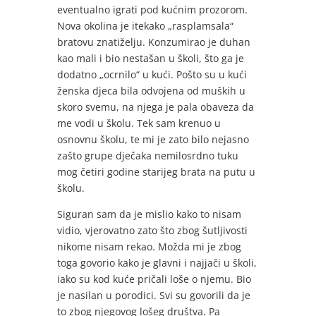
eventualno igrati pod kućnim prozorom.
Nova okolina je itekako „rasplamsala“
bratovu znatiželju. Konzumirao je duhan
kao mali i bio nestašan u školi, što ga je
dodatno „ocrnilo“ u kući. Pošto su u kući
ženska djeca bila odvojena od muških u
skoro svemu, na njega je pala obaveza da
me vodi u školu. Tek sam krenuo u
osnovnu školu, te mi je zato bilo nejasno
zašto grupe dječaka nemilosrdno tuku
mog četiri godine starijeg brata na putu u
školu.
Siguran sam da je mislio kako to nisam
vidio, vjerovatno zato što zbog šutljivosti
nikome nisam rekao. Možda mi je zbog
toga govorio kako je glavni i najjači u školi,
iako su kod kuće pričali loše o njemu. Bio
je nasilan u porodici. Svi su govorili da je
to zbog njegovog lošeg društva. Pa