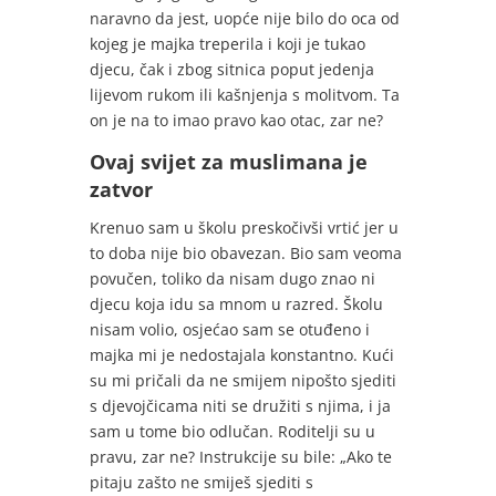
naravno da jest, uopće nije bilo do oca od
kojeg je majka treperila i koji je tukao
djecu, čak i zbog sitnica poput jedenja
lijevom rukom ili kašnjenja s molitvom. Ta
on je na to imao pravo kao otac, zar ne?
Ovaj svijet za muslimana je
zatvor
Krenuo sam u školu preskočivši vrtić jer u
to doba nije bio obavezan. Bio sam veoma
povučen, toliko da nisam dugo znao ni
djecu koja idu sa mnom u razred. Školu
nisam volio, osjećao sam se otuđeno i
majka mi je nedostajala konstantno. Kući
su mi pričali da ne smijem nipošto sjediti
s djevojčicama niti se družiti s njima, i ja
sam u tome bio odlučan. Roditelji su u
pravu, zar ne? Instrukcije su bile: „Ako te
pitaju zašto ne smiješ sjediti s