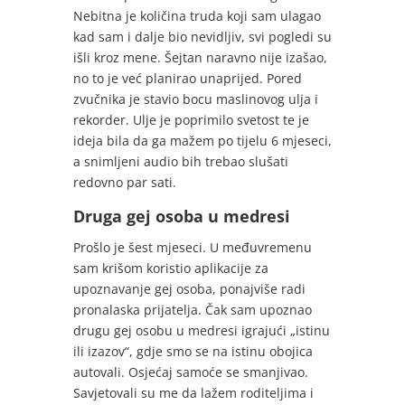
Nebitna je količina truda koji sam ulagao
kad sam i dalje bio nevidljiv, svi pogledi su
išli kroz mene. Šejtan naravno nije izašao,
no to je već planirao unaprijed. Pored
zvučnika je stavio bocu maslinovog ulja i
rekorder. Ulje je poprimilo svetost te je
ideja bila da ga mažem po tijelu 6 mjeseci,
a snimljeni audio bih trebao slušati
redovno par sati.
Druga gej osoba u medresi
Prošlo je šest mjeseci. U međuvremenu
sam krišom koristio aplikacije za
upoznavanje gej osoba, ponajviše radi
pronalaska prijatelja. Čak sam upoznao
drugu gej osobu u medresi igrajući „istinu
ili izazov“, gdje smo se na istinu obojica
autovali. Osjećaj samoće se smanjivao.
Savjetovali su me da lažem roditeljima i