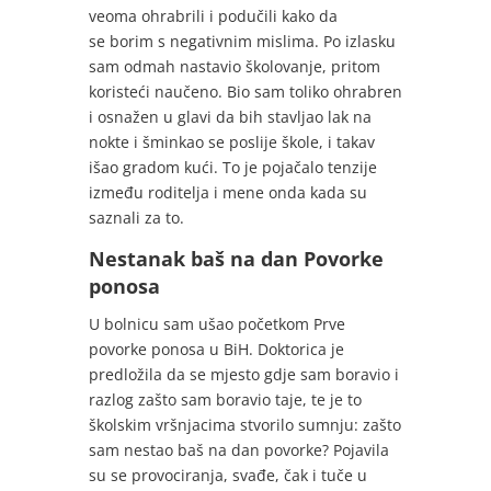
veoma ohrabrili i podučili kako da
se borim s negativnim mislima. Po izlasku
sam odmah nastavio školovanje, pritom
koristeći naučeno. Bio sam toliko ohrabren
i osnažen u glavi da bih stavljao lak na
nokte i šminkao se poslije škole, i takav
išao gradom kući. To je pojačalo tenzije
između roditelja i mene onda kada su
saznali za to.
Nestanak baš na dan Povorke
ponosa
U bolnicu sam ušao početkom Prve
povorke ponosa u BiH. Doktorica je
predložila da se mjesto gdje sam boravio i
razlog zašto sam boravio taje, te je to
školskim vršnjacima stvorilo sumnju: zašto
sam nestao baš na dan povorke? Pojavila
su se provociranja, svađe, čak i tuče u