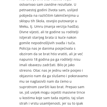
ostvarivao sam zavidne rezultate. U
petnaestoj godini života sam, uslijed
pobjeda na različitim takmičenjima u
sklopu tih škola, osvojio putovanje u
Meku, tj. Umru (manja verzija hadža).
Divne vijesti, ali te godine su roditelji
istjerali starijeg brata iz kuće nakon
gomile nepodnošljivih svađa i tuča.
Policija nas je danima posjećivala s
obzirom da se brat htio vratiti, ali je već
napunio 18 godina pa ga roditelji nisu
imali obavezu zadržati. Bilo je jako
stresno. Otac nas je jednu veče posjeo i
objasnio nam da ga slušamo i pokoravamo
mu se naglasivši nam da ćemo u
suprotnom završiti kao brat. Prepao sam
se, još uvijek mogu osjetiti masivne trnce
u kostima koje sam tada osjetio, taj silan
strah i vrstu usamljenosti, jer su to ipak