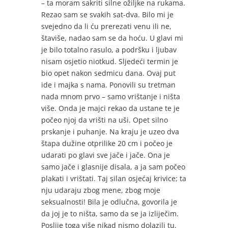
– ta moram sakriti silne ožiljke na rukama.
Rezao sam se svakih sat-dva. Bilo mi je
svejedno da li ću prerezati venu ili ne,
štaviše, nadao sam se da hoću. U glavi mi
je bilo totalno rasulo, a podršku i ljubav
nisam osjetio niotkud. Sljedeći termin je
bio opet nakon sedmicu dana. Ovaj put
ide i majka s nama. Ponovili su tretman
nada mnom prvo – samo vrištanje i ništa
više. Onda je majci rekao da ustane te je
počeo njoj da vrišti na uši. Opet silno
prskanje i puhanje. Na kraju je uzeo dva
štapa dužine otprilike 20 cm i počeo je
udarati po glavi sve jače i jače. Ona je
samo jače i glasnije disala, a ja sam počeo
plakati i vrištati. Taj silan osjećaj krivice; ta
nju udaraju zbog mene, zbog moje
seksualnosti! Bila je odlučna, govorila je
da joj je to ništa, samo da se ja izliječim.
Poslije toga više nikad nismo dolazili tu.