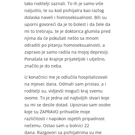
tako roditelji saznali. To ih je samo više
naljutilo, te su kod psihijatra kao razlog
dolaska naveli i homoseksualnost. Bili su
uporni govoreći da je to bolest i da žele da
mi to tretiraju, te je doktorica glumila pred
njima da će pokušati nešto sa mnom
odraditi po pitanju homoseksualnosti, a
zapravo je samo radila na mojoj depresiji.
Ponašala se krajnje prijateljski i utješno,
značilo je do neba.
U konačnici me je odlučila hospitalizovati
na mjesec dana. Odmah sam pristao, a i
roditelji su, vidjevši mogući kraj svemu
ovome. To je jedna od najboljih stvari koje
su mi se desile dotad. Upoznao sam osobe
koje su ZAPRAVO prihvatile moje
različitosti i napokon osjetih pripadnost
nečemu. Ostao sam u bolnici 22
dana. Razgovori sa psihijatrima su me