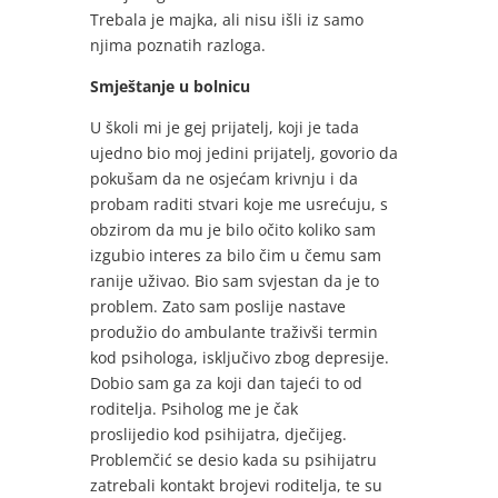
Trebala je majka, ali nisu išli iz samo
njima poznatih razloga.
Smještanje u bolnicu
U školi mi je gej prijatelj, koji je tada
ujedno bio moj jedini prijatelj, govorio da
pokušam da ne osjećam krivnju i da
probam raditi stvari koje me usrećuju, s
obzirom da mu je bilo očito koliko sam
izgubio interes za bilo čim u čemu sam
ranije uživao. Bio sam svjestan da je to
problem. Zato sam poslije nastave
produžio do ambulante traživši termin
kod psihologa, isključivo zbog depresije.
Dobio sam ga za koji dan tajeći to od
roditelja. Psiholog me je čak
proslijedio kod psihijatra, dječijeg.
Problemčić se desio kada su psihijatru
zatrebali kontakt brojevi roditelja, te su