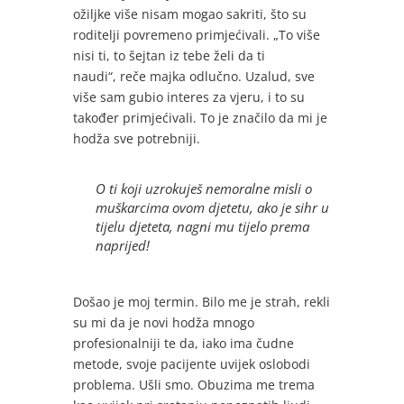
ožiljke više nisam mogao sakriti, što su
roditelji povremeno primjećivali. „To više
nisi ti, to šejtan iz tebe želi da ti
naudi“, reče majka odlučno. Uzalud, sve
više sam gubio interes za vjeru, i to su
također primjećivali. To je značilo da mi je
hodža sve potrebniji.
O ti koji uzrokuješ nemoralne misli o
muškarcima ovom djetetu, ako je sihr u
tijelu djeteta, nagni mu tijelo prema
naprijed!
Došao je moj termin. Bilo me je strah, rekli
su mi da je novi hodža mnogo
profesionalniji te da, iako ima čudne
metode, svoje pacijente uvijek oslobodi
problema. Ušli smo. Obuzima me trema