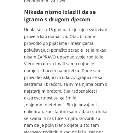
neophodnim za život.
Nikada nismo izlazili da se
igramo s drugom djecom
Udala se sa 16 godina te je cijeli svoj život
provela kao domaćica. Otac bi dane
provodio po pijacama i mesnicama
pokušavajući ponešto zaraditi, te ja nikad
nisam ZAPRAVO upoznao svoje roditelje.
Vjerujem da su imali samo najbolje
namjere, barem na početku. Dane sam
provodio isključivo u kući, igrajući se sa
sestrama i braćom, sa svima njima osim s
najstarijim bratom, čija radoznalost i
ekstrovertnost su ga činile
„najgorim djetetom“. Bio je odvajan i
etiketiran, konstantno sam viđao oca kako
se svađa ili čak tuče s njim. Govorili su
nam da je pokvareno dijete u što sam
vjerovao: roditelji nikad ne lažu, zar ne?