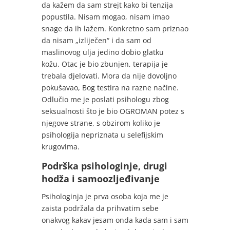
da kažem da sam strejt kako bi tenzija
popustila. Nisam mogao, nisam imao
snage da ih lažem. Konkretno sam priznao
da nisam „izliječen“ i da sam od
maslinovog ulja jedino dobio glatku
kožu. Otac je bio zbunjen, terapija je
trebala djelovati. Mora da nije dovoljno
pokušavao, Bog testira na razne načine.
Odlučio me je poslati psihologu zbog
seksualnosti što je bio OGROMAN potez s
njegove strane, s obzirom koliko je
psihologija nepriznata u selefijskim
krugovima.
Podrška psihologinje, drugi
hodža i samoozljeđivanje
Psihologinja je prva osoba koja me je
zaista podržala da prihvatim sebe
onakvog kakav jesam onda kada sam i sam