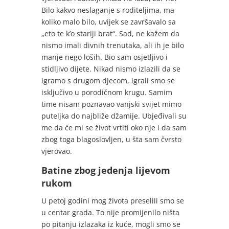
Bilo kakvo neslaganje s roditeljima, ma
koliko malo bilo, uvijek se završavalo sa
„eto te k’o stariji brat“. Sad, ne kažem da
nismo imali divnih trenutaka, ali ih je bilo
manje nego loših. Bio sam osjetljivo i
stidljivo dijete. Nikad nismo izlazili da se
igramo s drugom djecom, igrali smo se
isključivo u porodičnom krugu. Samim
time nisam poznavao vanjski svijet mimo
puteljka do najbliže džamije. Ubjeđivali su
me da će mi se život vrtiti oko nje i da sam
zbog toga blagoslovljen, u šta sam čvrsto
vjerovao.
Batine zbog jedenja lijevom
rukom
U petoj godini mog života preselili smo se
u centar grada. To nije promijenilo ništa
po pitanju izlazaka iz kuće, mogli smo se