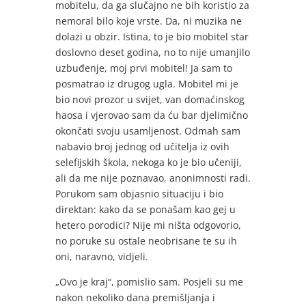
mobitelu, da ga slučajno ne bih koristio za
nemoral bilo koje vrste. Da, ni muzika ne
dolazi u obzir. Istina, to je bio mobitel star
doslovno deset godina, no to nije umanjilo
uzbuđenje, moj prvi mobitel! Ja sam to
posmatrao iz drugog ugla. Mobitel mi je
bio novi prozor u svijet, van domaćinskog
haosa i vjerovao sam da ću bar djelimično
okončati svoju usamljenost. Odmah sam
nabavio broj jednog od učitelja iz ovih
selefijskih škola, nekoga ko je bio učeniji,
ali da me nije poznavao, anonimnosti radi.
Porukom sam objasnio situaciju i bio
direktan: kako da se ponašam kao gej u
hetero porodici? Nije mi ništa odgovorio,
no poruke su ostale neobrisane te su ih
oni, naravno, vidjeli.
„Ovo je kraj“, pomislio sam. Posjeli su me
nakon nekoliko dana premišljanja i