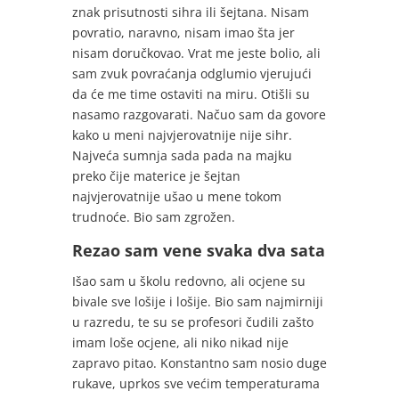
znak prisutnosti sihra ili šejtana. Nisam
povratio, naravno, nisam imao šta jer
nisam doručkovao. Vrat me jeste bolio, ali
sam zvuk povraćanja odglumio vjerujući
da će me time ostaviti na miru. Otišli su
nasamo razgovarati. Načuo sam da govore
kako u meni najvjerovatnije nije sihr.
Najveća sumnja sada pada na majku
preko čije materice je šejtan
najvjerovatnije ušao u mene tokom
trudnoće. Bio sam zgrožen.
Rezao sam vene svaka dva sata
Išao sam u školu redovno, ali ocjene su
bivale sve lošije i lošije. Bio sam najmirniji
u razredu, te su se profesori čudili zašto
imam loše ocjene, ali niko nikad nije
zapravo pitao. Konstantno sam nosio duge
rukave, uprkos sve većim temperaturama