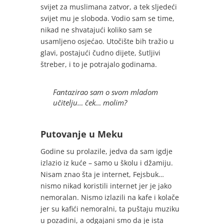
svijet za muslimana zatvor, a tek sljedeći
svijet mu je sloboda. Vodio sam se time,
nikad ne shvatajući koliko sam se
usamljeno osjećao. Utočište bih tražio u
glavi, postajući čudno dijete, šutljivi
štreber, i to je potrajalo godinama.
Fantazirao sam o svom mladom
učitelju… ček… molim?
Putovanje u Meku
Godine su prolazile, jedva da sam igdje
izlazio iz kuće – samo u školu i džamiju.
Nisam znao šta je internet, Fejsbuk…
nismo nikad koristili internet jer je jako
nemoralan. Nismo izlazili na kafe i kolače
jer su kafići nemoralni, ta puštaju muziku
u pozadini, a odgajani smo da je ista