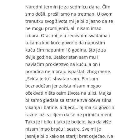
Naredni termin je za sedmicu dana. Čim
smo došli, prešli smo na tretman. U ovom
trenutku svog života mi je bilo jasno da se
ne mogu promijeniti, ali nisam imao
izbora. Otac mi je u redovnim svađama i
tučama kod kuće govorio da napustim
kuću čim napunim 18 godina, što je za
dvije godine. Beskoristan sam mu i
navlačim prokletstvo na kuću, a on i
porodica ne moraju ispaštati zbog mene.
„Sekta je to“, shvatao sam. Bio sam
beznadežan jer zaista nisam mogao
očekivati ništa osim života na ulici. Majka
bi samo gledala sa strane sva očeva silna
vikanja i batine, a djeca… njima su govorili
razne laži s ciljem da se ne primiču meni.
Tako je i bilo, i jako je boljelo, kao da više
nisam imao braću i sestre. Sve mi je
jasnije bilo kako se stariji brat osjećao. Na