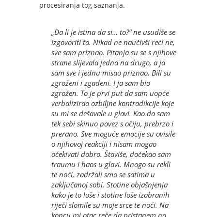
procesiranja tog saznanja.
„Da li je istina da si… to?“ ne usudiše se
izgovoriti to. Nikad ne naučivši reći ne,
sve sam priznao. Pitanja su se s njihove
strane slijevala jedna na drugo, a ja
sam sve i jednu misao priznao. Bili su
zgroženi i zgađeni. I ja sam bio
zgrožen. To je prvi put da sam uopće
verbalizirao ozbiljne kontradikcije koje
su mi se dešavale u glavi. Kao da sam
tek sebi skinuo povez s očiju, prebrzo i
prerano. Sve moguće emocije su ovisile
o njihovoj reakciji i nisam mogao
očekivati dobro. Štaviše, dočekao sam
traumu i haos u glavi. Mnogo su rekli
te noći, zadržali smo se satima u
zaključanoj sobi. Stotine objašnjenja
kako je to loše i stotine loše izabranih
riječi slomile su moje srce te noći. Na
koncu mi otac reče da pristanem na