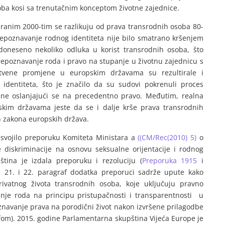
oba kosi sa trenutačnim konceptom životne zajednice.
 ranim 2000-tim se razlikuju od prava transrodnih osoba 80-
repoznavanje rodnog identiteta nije bilo smatrano kršenjem
doneseno nekoliko odluka u korist transrodnih osoba, što
epoznavanje roda i pravo na stupanje u životnu zajednicu s
uštvene promjene u europskim državama su rezultirale i
dentiteta, što je značilo da su sudovi pokrenuli proces
ne oslanjajući se na precedentno pravo. Međutim, realna
skim državama jeste da se i dalje krše prava transrodnih
 zakona europskih država.
usvojilo preporuku Komiteta Ministara a
((CM/Rec(2010) 5)
o
diskriminacije na osnovu seksualne orijentacije i rodnog
ština je izdala preporuku i rezoluciju (
Preporuka 1915
i
, 21. i 22. paragraf dodatka preporuci sadrže upute kako
rivatnog života transrodnih osoba, koje uključuju pravno
je roda na principu pristupačnosti i transparentnosti u
navanje prava na porodični život nakon izvršene prilagodbe
afom). 2015. godine Parlamentarna skupština Vijeća Europe je