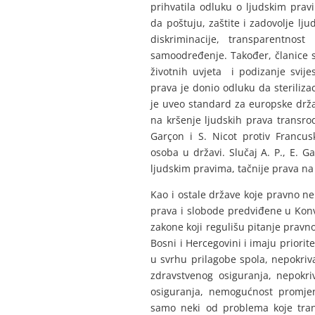
prihvatila odluku o ljudskim prav
da poštuju, zaštite i zadovolje lj
diskriminacije, transparentn
samoodređenje. Također, članice
životnih uvjeta i podizanje svij
prava je donio odluku da steriliza
je uveo standard za europske drža
na kršenje ljudskih prava transro
Garçon i S. Nicot protiv Francu
osoba u državi. Slučaj A. P., E. G
ljudskim pravima, tačnije prava na
Kao i ostale države koje pravno ne
prava i slobode predviđene u Konv
zakone koji regulišu pitanje pravn
Bosni i Hercegovini i imaju priori
u svrhu prilagobe spola, nepokri
zdravstvenog osiguranja, nepokri
osiguranja, nemogućnost promje
samo neki od problema koje tran