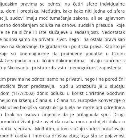
ljudskim pravima se odnosi na četiri sfere indvidualne
ica, dom i prepiska. Međutim, kako kako niti jedna od sfera
nciji, sudovi imaju moć tumačenja zakona, ali se uglavnom
nosno donošenjem odluka na osnovu sudskih presuda koje
 se na slične ili iste slučajeve u sadašnjosti. Nedostatak
 odnosi samo na privatni život, nego i na ostala prava kao
ravo na školovanje, te građanska i politička prava. Kao što je
 koje su onemogućene da promijene podatke u ličnim
 slaže s podacima u ličnim dokumentima, bivaju suočene s
tup školovanju, pristup zdravstu i nemogućnost zaposlenja.
kim pravima ne odnosi samo na privatni, nego i na porodični
porodični život’’ predstavlja. Sud u Strazburu je u slučaju
gdom (11/7/2002) donio odluku u korist Christine Goodwin
meljio na kršenju Člana 8. i Člana 12. Europske Konvencije o
sključivo biološka konstrukcija tijela ne može biti odrednica
u brak na osnovu činjenice da je prilagodila spol. Drugi
porodični život jeste uvjet da osoba mora podnijeti dokaz o
renutku vjenčana. Međutim, u tom slučaju sudovi pokušavaju
rodnih osoba i interesa društva zbog toga što se pojavnost