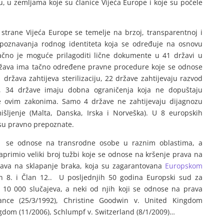
bu, u zemljama koje su članice Vijeća Europe i koje su počele
 strane Vijeća Europe se temelje na brzoj, transparentnoj i
poznavanja rodnog identiteta koja se određuje na osnovu
čno je moguće prilagoditi lične dokumente u 41 državi u
ržava ima tačno određene pravne procedure koje se odnose
ržava zahtijeva sterilizaciju, 22 države zahtijevaju razvod
a, 34 države imaju dobna ograničenja koja ne dopuštaju
 ovim zakonima. Samo 4 države ne zahtijevaju dijagnozu
mišljenje (Malta, Danska, Irska i Norveška). U 8 europskih
su pravno prepoznate.
se se odnose na transrodne osobe u raznim oblastima, a
aprimio veliki broj tužbi koje se odnose na kršenje prava na
 prava na sklapanje braka, koja su zagarantovana
Europskom
 8. i Član 12.. U posljednjih 50 godina Europski sud za
d 10 000 slučajeva, a neki od njih koji se odnose na prava
ance (25/3/1992), Christine Goodwin v. United Kingdom
ingdom (11/2006), Schlumpf v. Switzerland (8/1/2009)…