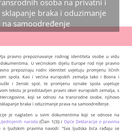
ransrodnih osoba na privatni i
, sklapanje braka i oduzimanje
a na samoodređenje
vlja pravno prepoznavanje rodnog identiteta osobe u vidu
m dokumentima. U većinskom dijelu Europe rod nije pravno
avno prepoznaju rodni identitet uvjetuju promjenu ličnih
m spola. Kao i većina europskih zemalja tako i Bosna i
ški i ženski spol, te promjenu oznake spola uvjetuje
m tekstu je predstavljen pravni okvir europskih zemalja, s
Hercegovine, koji se odnosi na transrodne osobe, njihovo
t, sklapanje braka i oduzimanje prava na samoodređenje.
nacije je naglašen u svim dokumentima koji se odnose na
 Ujedinjenih naroda
(Član 1(3)) i
Opće Deklaracije o pravima
e o ljudskim pravima navodi: ”Sva ljudska bića rađaju se