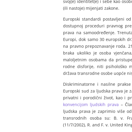
svoj(e) identitet(e) i sebe kao oso
(ili nastoje) mijenjati zakone.
Europski standardi postavljeni od
dostupnoj proceduri pravnog pre
prava na samoodređenje. Trenuta
Europi, dok samo 30 europskih d
na pravno prepoznavanje roda. 21 d
braka ukoliko je osoba vjenčan
maloljetnim osobama da pristupe
rodne disforije, niti psihološko 
država transrodne osobe uopće ni
Diskriminatorne i nasilne prak
Europski sud za ljudska prava je z
privatni i porodični život, kao i
konvencijom ljudskih prava
– Član
ljudska prava je zaprimio više o
transrodnih osoba su: B. v. Fr
(11/7/2002), R. and F. v. United K