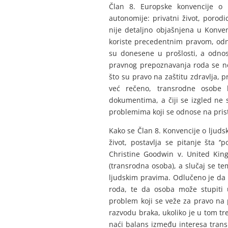
Član 8. Europske konvencije o 
autonomije: privatni život, porod
nije detaljno objašnjena u Konve
koriste precedentnim pravom, od
su donesene u prošlosti, a odnose
pravnog prepoznavanja roda se ne
što su pravo na zaštitu zdravlja, p
već rečeno, transrodne osobe
dokumentima, a čiji se izgled ne
problemima koji se odnose na pris
Kako se Član 8. Konvencije o ljuds
život, postavlja se pitanje šta ‘’
Christine Goodwin v. United Kin
(transrodna osoba), a slučaj se te
ljudskim pravima. Odlučeno je da i
roda, te da osoba može stupiti 
problem koji se veže za pravo na 
razvodu braka, ukoliko je u tom t
naći balans između interesa trans