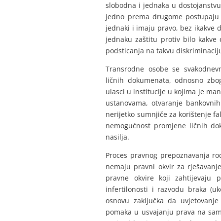
slobodna i jednaka u dostojanstv
jedno prema drugome postupaju u
jednaki i imaju pravo, bez ikakve 
jednaku zaštitu protiv bilo kakve 
podsticanja na takvu diskriminaciju
Transrodne osobe se svakodnev
ličnih dokumenata, odnosno zbog
ulasci u institucije u kojima je m
ustanovama, otvaranje bankovnih 
nerijetko sumnjiče za korištenje f
nemogućnost promjene ličnih dok
nasilja.
Proces pravnog prepoznavanja ro
nemaju pravni okvir za rješavanj
pravne okvire koji zahtijevaju 
infertilonosti i razvodu braka (
osnovu zaključka da uvjetovanje
pomaka u usvajanju prava na samo