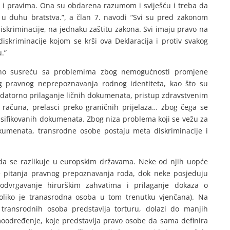
u i pravima. Ona su obdarena razumom i sviješću i treba da
 duhu bratstva.”, a član 7. navodi ”Svi su pred zakonom
diskriminacije, na jednaku zaštitu zakona. Svi imaju pravo na
diskriminacije kojom se krši ova Deklaracija i protiv svakog
.”
no susreću sa problemima zbog nemogućnosti promjene
 pravnog neprepoznavanja rodnog identiteta, kao što su
andatorno prilaganje ličnih dokumenata, pristup zdravstvenim
računa, prelasci preko graničnih prijelaza… zbog čega se
alsifikovanih dokumenata. Zbog niza problema koji se vežu za
umenata, transrodne osobe postaju meta diskriminacije i
da se razlikuje u europskim državama. Neke od njih uopće
e pitanja pravnog prepoznavanja roda, dok neke posjeduju
podvrgavanje hirurškim zahvatima i prilaganje dokaza o
ukoliko je tranasrodna osoba u tom trenutku vjenčana). Na
 transrodnih osoba predstavlja torturu, dolazi do manjih
određenje, koje predstavlja pravo osobe da sama definira