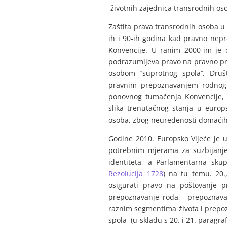
životnih zajednica transrodnih os
Zaštita prava transrodnih osoba u
ih i 90-ih godina kad pravno nep
Konvencije. U ranim 2000-im je 
podrazumijeva pravo na pravno pr
osobom ‘’suprotnog spola’’. Dr
pravnim prepoznavanjem rodnog i
ponovnog tumačenja Konvencije, 
slika trenutačnog stanja u europ
osoba, zbog neuređenosti domaćih
Godine 2010. Europsko Vijeće je 
potrebnim mjerama za suzbijanje 
identiteta, a Parlamentarna skup
Rezolucija 1728
) na tu temu. 20.
osigurati pravo na poštovanje p
prepoznavanje roda, prepoznavan
raznim segmentima života i prepoz
spola (u skladu s 20. i 21. paragr