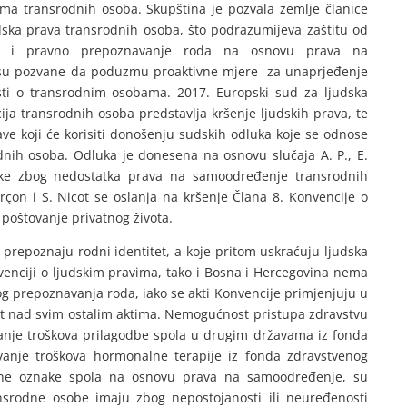
ima transrodnih osoba. Skupština je pozvala zemlje članice
udska prava transrodnih osoba, što podrazumijeva zaštitu od
ost i pravno prepoznavanje roda na osnovu prava na
 su pozvane da poduzmu proaktivne mjere za unaprjeđenje
esti o transrodnim osobama. 2017. Europski sud za ljudska
cija transrodnih osoba predstavlja kršenje ljudskih prava, te
ve koji će korisiti donošenju sudskih odluka koje se odnose
dnih osoba. Odluka je donesena na osnovu slučaja A. P., E.
ske zbog nedostatka prava na samoodređenje transrodnih
arçon i S. Nicot se oslanja na kršenje Člana 8. Konvencije o
 poštovanje privatnog života.
 prepoznaju rodni identitet, a koje pritom uskraćuju ljudska
enciji o ljudskim pravima, tako i Bosna i Hercegovina nema
og prepoznavanja roda, iako se akti Konvencije primjenjuju u
tet nad svim ostalim aktima. Nemogućnost pristupa zdravstvu
vanje troškova prilagodbe spola u drugim državama iz fonda
vanje troškova hormonalne terapije iz fonda zdravstvenog
ne oznake spola na osnovu prava na samoodređenje, su
srodne osobe imaju zbog nepostojanosti ili neuređenosti