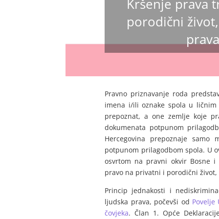
Kršenje prava t
porodični život
prav
Pravno priznavanje roda predsta
imena i/ili oznake spola u lični
prepoznat, a one zemlje koje pr
dokumenata potpunom prilagodbo
Hercegovina prepoznaje samo mu
potpunom prilagodbom spola. U ovo
osvrtom na pravni okvir Bosne i 
pravo na privatni i porodični živo
Princip jednakosti i nediskrimi
ljudska prava, počevši od
Povelje
čovjeka
. Član 1. Opće Deklaracij