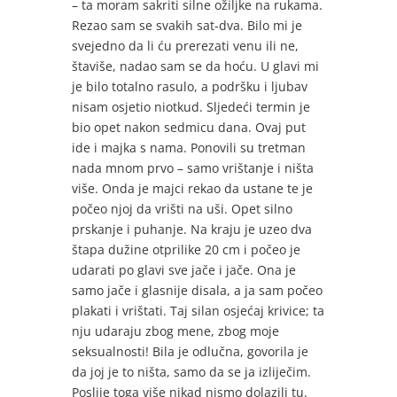
– ta moram sakriti silne ožiljke na rukama.
Rezao sam se svakih sat-dva. Bilo mi je
svejedno da li ću prerezati venu ili ne,
štaviše, nadao sam se da hoću. U glavi mi
je bilo totalno rasulo, a podršku i ljubav
nisam osjetio niotkud. Sljedeći termin je
bio opet nakon sedmicu dana. Ovaj put
ide i majka s nama. Ponovili su tretman
nada mnom prvo – samo vrištanje i ništa
više. Onda je majci rekao da ustane te je
počeo njoj da vrišti na uši. Opet silno
prskanje i puhanje. Na kraju je uzeo dva
štapa dužine otprilike 20 cm i počeo je
udarati po glavi sve jače i jače. Ona je
samo jače i glasnije disala, a ja sam počeo
plakati i vrištati. Taj silan osjećaj krivice; ta
nju udaraju zbog mene, zbog moje
seksualnosti! Bila je odlučna, govorila je
da joj je to ništa, samo da se ja izliječim.
Poslije toga više nikad nismo dolazili tu.