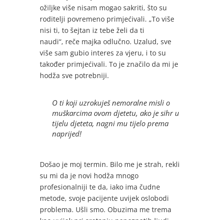
ožiljke više nisam mogao sakriti, što su
roditelji povremeno primjećivali. „To više
nisi ti, to šejtan iz tebe želi da ti
naudi“, reče majka odlučno. Uzalud, sve
više sam gubio interes za vjeru, i to su
također primjećivali. To je značilo da mi je
hodža sve potrebniji.
O ti koji uzrokuješ nemoralne misli o
muškarcima ovom djetetu, ako je sihr u
tijelu djeteta, nagni mu tijelo prema
naprijed!
Došao je moj termin. Bilo me je strah, rekli
su mi da je novi hodža mnogo
profesionalniji te da, iako ima čudne
metode, svoje pacijente uvijek oslobodi
problema. Ušli smo. Obuzima me trema