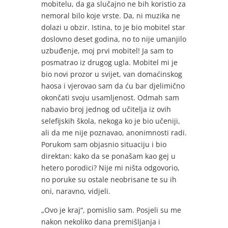
mobitelu, da ga slučajno ne bih koristio za
nemoral bilo koje vrste. Da, ni muzika ne
dolazi u obzir. Istina, to je bio mobitel star
doslovno deset godina, no to nije umanjilo
uzbuđenje, moj prvi mobitel! Ja sam to
posmatrao iz drugog ugla. Mobitel mi je
bio novi prozor u svijet, van domaćinskog
haosa i vjerovao sam da ću bar djelimično
okončati svoju usamljenost. Odmah sam
nabavio broj jednog od učitelja iz ovih
selefijskih škola, nekoga ko je bio učeniji,
ali da me nije poznavao, anonimnosti radi.
Porukom sam objasnio situaciju i bio
direktan: kako da se ponašam kao gej u
hetero porodici? Nije mi ništa odgovorio,
no poruke su ostale neobrisane te su ih
oni, naravno, vidjeli.
„Ovo je kraj“, pomislio sam. Posjeli su me
nakon nekoliko dana premišljanja i