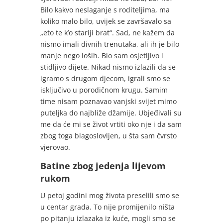
Bilo kakvo neslaganje s roditeljima, ma
koliko malo bilo, uvijek se završavalo sa
„eto te k’o stariji brat“. Sad, ne kažem da
nismo imali divnih trenutaka, ali ih je bilo
manje nego loših. Bio sam osjetljivo i
stidljivo dijete. Nikad nismo izlazili da se
igramo s drugom djecom, igrali smo se
isključivo u porodičnom krugu. Samim
time nisam poznavao vanjski svijet mimo
puteljka do najbliže džamije. Ubjeđivali su
me da će mi se život vrtiti oko nje i da sam
zbog toga blagoslovljen, u šta sam čvrsto
vjerovao.
Batine zbog jedenja lijevom
rukom
U petoj godini mog života preselili smo se
u centar grada. To nije promijenilo ništa
po pitanju izlazaka iz kuće, mogli smo se