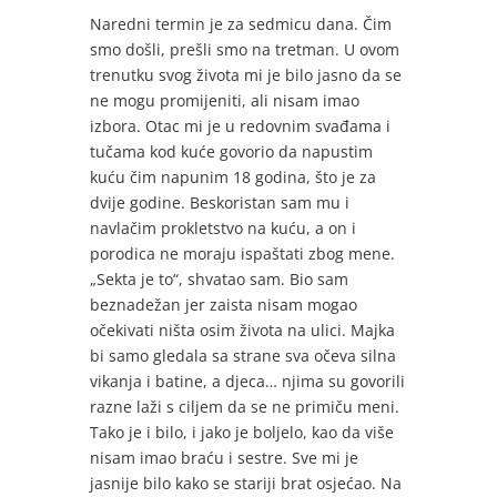
Naredni termin je za sedmicu dana. Čim
smo došli, prešli smo na tretman. U ovom
trenutku svog života mi je bilo jasno da se
ne mogu promijeniti, ali nisam imao
izbora. Otac mi je u redovnim svađama i
tučama kod kuće govorio da napustim
kuću čim napunim 18 godina, što je za
dvije godine. Beskoristan sam mu i
navlačim prokletstvo na kuću, a on i
porodica ne moraju ispaštati zbog mene.
„Sekta je to“, shvatao sam. Bio sam
beznadežan jer zaista nisam mogao
očekivati ništa osim života na ulici. Majka
bi samo gledala sa strane sva očeva silna
vikanja i batine, a djeca… njima su govorili
razne laži s ciljem da se ne primiču meni.
Tako je i bilo, i jako je boljelo, kao da više
nisam imao braću i sestre. Sve mi je
jasnije bilo kako se stariji brat osjećao. Na