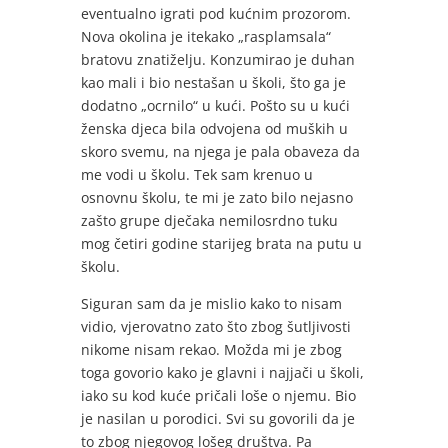
eventualno igrati pod kućnim prozorom.
Nova okolina je itekako „rasplamsala“
bratovu znatiželju. Konzumirao je duhan
kao mali i bio nestašan u školi, što ga je
dodatno „ocrnilo“ u kući. Pošto su u kući
ženska djeca bila odvojena od muških u
skoro svemu, na njega je pala obaveza da
me vodi u školu. Tek sam krenuo u
osnovnu školu, te mi je zato bilo nejasno
zašto grupe dječaka nemilosrdno tuku
mog četiri godine starijeg brata na putu u
školu.
Siguran sam da je mislio kako to nisam
vidio, vjerovatno zato što zbog šutljivosti
nikome nisam rekao. Možda mi je zbog
toga govorio kako je glavni i najjači u školi,
iako su kod kuće pričali loše o njemu. Bio
je nasilan u porodici. Svi su govorili da je
to zbog njegovog lošeg društva. Pa