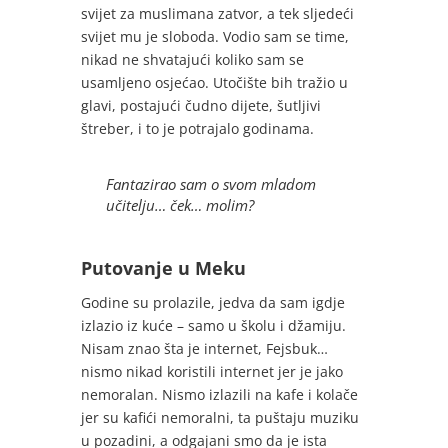
svijet za muslimana zatvor, a tek sljedeći
svijet mu je sloboda. Vodio sam se time,
nikad ne shvatajući koliko sam se
usamljeno osjećao. Utočište bih tražio u
glavi, postajući čudno dijete, šutljivi
štreber, i to je potrajalo godinama.
Fantazirao sam o svom mladom
učitelju… ček… molim?
Putovanje u Meku
Godine su prolazile, jedva da sam igdje
izlazio iz kuće – samo u školu i džamiju.
Nisam znao šta je internet, Fejsbuk…
nismo nikad koristili internet jer je jako
nemoralan. Nismo izlazili na kafe i kolače
jer su kafići nemoralni, ta puštaju muziku
u pozadini, a odgajani smo da je ista