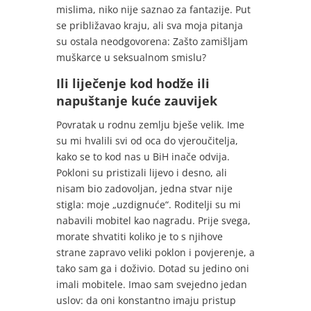
mislima, niko nije saznao za fantazije. Put
se približavao kraju, ali sva moja pitanja
su ostala neodgovorena: Zašto zamišljam
muškarce u seksualnom smislu?
Ili liječenje kod hodže ili
napuštanje kuće zauvijek
Povratak u rodnu zemlju bješe velik. Ime
su mi hvalili svi od oca do vjeroučitelja,
kako se to kod nas u BiH inače odvija.
Pokloni su pristizali lijevo i desno, ali
nisam bio zadovoljan, jedna stvar nije
stigla: moje „uzdignuće“. Roditelji su mi
nabavili mobitel kao nagradu. Prije svega,
morate shvatiti koliko je to s njihove
strane zapravo veliki poklon i povjerenje, a
tako sam ga i doživio. Dotad su jedino oni
imali mobitele. Imao sam svejedno jedan
uslov: da oni konstantno imaju pristup