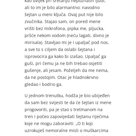
kao uvijek pri sretanju nepoznatih ljudi,
ali to im je bilo alarmantno: navodno
šejtan u meni ključa. Ovaj put nije bilo
zvučnika. Stajao sam, on pored mene
vrišti bez mikrofona, pipka me, pljucka,
pršće nekom vodom (neću lagati, divno je
mirisala). Stavljao mi je i upaljač pod nos,
a sve to s ciljem da oslabi šejtana i
isprovocira ga kako bi izašao. Upaljač ga
guši, pri čemu ja ne bih trebao osjetiti
gušenje, ali jesam. Poželjeh da me nema,
da ne postojim. Otac je hladnokrvno
gledao i bodrio ga.
U jednom trenutku, hodža je bio ubijeđen
da sam bez svijesti te da će šejtan iz mene
progovoriti, pa je stao s tretmanom na
tren i počeo zapovijedati šejtanu riječima
koje ne mogu zaboraviti: „O ti koji
uzrokuješ nemoralne misli o muškarcima