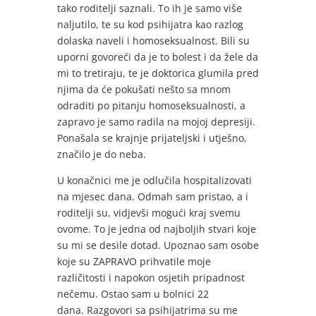
tako roditelji saznali. To ih je samo više
naljutilo, te su kod psihijatra kao razlog
dolaska naveli i homoseksualnost. Bili su
uporni govoreći da je to bolest i da žele da
mi to tretiraju, te je doktorica glumila pred
njima da će pokušati nešto sa mnom
odraditi po pitanju homoseksualnosti, a
zapravo je samo radila na mojoj depresiji.
Ponašala se krajnje prijateljski i utješno,
značilo je do neba.
U konačnici me je odlučila hospitalizovati
na mjesec dana. Odmah sam pristao, a i
roditelji su, vidjevši mogući kraj svemu
ovome. To je jedna od najboljih stvari koje
su mi se desile dotad. Upoznao sam osobe
koje su ZAPRAVO prihvatile moje
različitosti i napokon osjetih pripadnost
nečemu. Ostao sam u bolnici 22
dana. Razgovori sa psihijatrima su me