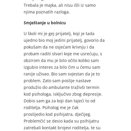
Trebala je majka, ali nisu išli iz samo
njima poznatih razloga.
Smještanje u bolnicu
U školi mi je gej prijatelj, koji je tada
ujedno bio moj jedini prijatelj, govorio da
pokušam da ne osjećam krivnju i da
probam raditi stvari koje me usrećuju, s
obzirom da mu je bilo očito koliko sam
izgubio interes za bilo čim u čemu sam
ranije uživao. Bio sam svjestan da je to
problem. Zato sam poslije nastave
produžio do ambulante traživši termin
kod psihologa, isključivo zbog depresije.
Dobio sam ga za koji dan tajeći to od
roditelja. Psiholog me je čak
proslijedio kod psihijatra, dječijeg.
Problemčić se desio kada su psihijatru
zatrebali kontakt brojevi roditelja, te su