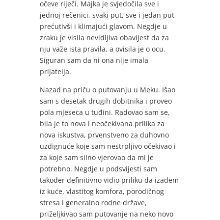
očeve riječi. Majka je svjedočila sve i
jednoj rečenici, svaki put, sve i jedan put
prećutivši i klimajući glavom. Negdje u
zraku je visila nevidljiva obavijest da za
nju važe ista pravila, a ovisila je o ocu.
Siguran sam da ni ona nije imala
prijatelja.
Nazad na priču o putovanju u Meku. Išao
sam s desetak drugih dobitnika i proveo
pola mjeseca u tuđini. Radovao sam se,
bila je to nova i neočekivana prilika za
nova iskustva, prvenstveno za duhovno
uzdignuće koje sam nestrpljivo očekivao i
za koje sam silno vjerovao da mi je
potrebno. Negdje u podsvijesti sam
također definitivno vidio priliku da izađem
iz kuće, vlastitog komfora, porodičnog
stresa i generalno rodne države,
priželjkivao sam putovanje na neko novo