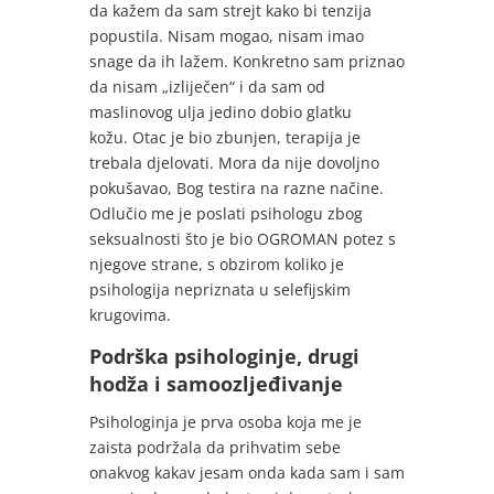
da kažem da sam strejt kako bi tenzija
popustila. Nisam mogao, nisam imao
snage da ih lažem. Konkretno sam priznao
da nisam „izliječen“ i da sam od
maslinovog ulja jedino dobio glatku
kožu. Otac je bio zbunjen, terapija je
trebala djelovati. Mora da nije dovoljno
pokušavao, Bog testira na razne načine.
Odlučio me je poslati psihologu zbog
seksualnosti što je bio OGROMAN potez s
njegove strane, s obzirom koliko je
psihologija nepriznata u selefijskim
krugovima.
Podrška psihologinje, drugi
hodža i samoozljeđivanje
Psihologinja je prva osoba koja me je
zaista podržala da prihvatim sebe
onakvog kakav jesam onda kada sam i sam