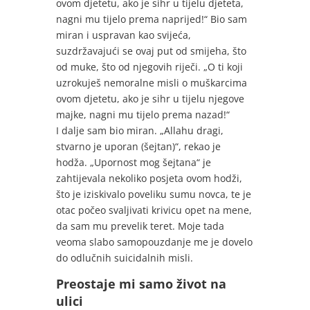
ovom djetetu, ako je sihr u tijelu djeteta,
nagni mu tijelo prema naprijed!“ Bio sam
miran i uspravan kao svijeća,
suzdržavajući se ovaj put od smijeha, što
od muke, što od njegovih riječi. „O ti koji
uzrokuješ nemoralne misli o muškarcima
ovom djetetu, ako je sihr u tijelu njegove
majke, nagni mu tijelo prema nazad!“
I dalje sam bio miran. „Allahu dragi,
stvarno je uporan (šejtan)“, rekao je
hodža. „Upornost mog šejtana“ je
zahtijevala nekoliko posjeta ovom hodži,
što je iziskivalo poveliku sumu novca, te je
otac počeo svaljivati krivicu opet na mene,
da sam mu prevelik teret. Moje tada
veoma slabo samopouzdanje me je dovelo
do odlučnih suicidalnih misli.
Preostaje mi samo život na
ulici