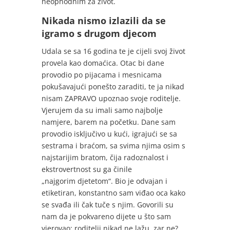
neophodnim za život.
Nikada nismo izlazili da se
igramo s drugom djecom
Udala se sa 16 godina te je cijeli svoj život
provela kao domaćica. Otac bi dane
provodio po pijacama i mesnicama
pokušavajući ponešto zaraditi, te ja nikad
nisam ZAPRAVO upoznao svoje roditelje.
Vjerujem da su imali samo najbolje
namjere, barem na početku. Dane sam
provodio isključivo u kući, igrajući se sa
sestrama i braćom, sa svima njima osim s
najstarijim bratom, čija radoznalost i
ekstrovertnost su ga činile
„najgorim djetetom“. Bio je odvajan i
etiketiran, konstantno sam viđao oca kako
se svađa ili čak tuče s njim. Govorili su
nam da je pokvareno dijete u što sam
vjerovao: roditelji nikad ne lažu, zar ne?