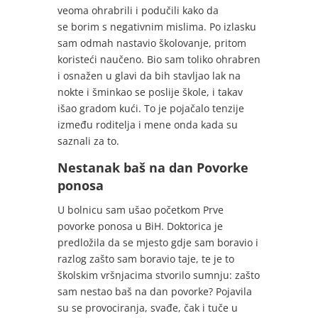
veoma ohrabrili i podučili kako da
se borim s negativnim mislima. Po izlasku
sam odmah nastavio školovanje, pritom
koristeći naučeno. Bio sam toliko ohrabren
i osnažen u glavi da bih stavljao lak na
nokte i šminkao se poslije škole, i takav
išao gradom kući. To je pojačalo tenzije
između roditelja i mene onda kada su
saznali za to.
Nestanak baš na dan Povorke
ponosa
U bolnicu sam ušao početkom Prve
povorke ponosa u BiH. Doktorica je
predložila da se mjesto gdje sam boravio i
razlog zašto sam boravio taje, te je to
školskim vršnjacima stvorilo sumnju: zašto
sam nestao baš na dan povorke? Pojavila
su se provociranja, svađe, čak i tuče u