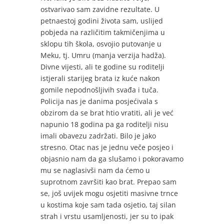
ostvarivao sam zavidne rezultate. U
petnaestoj godini života sam, uslijed
pobjeda na različitim takmičenjima u
sklopu tih škola, osvojio putovanje u
Meku, tj. Umru (manja verzija hadža).
Divne vijesti, ali te godine su roditelji
istjerali starijeg brata iz kuće nakon
gomile nepodnošljivih svađa i tuča.
Policija nas je danima posjećivala s
obzirom da se brat htio vratiti, ali je već
napunio 18 godina pa ga roditelji nisu
imali obavezu zadržati. Bilo je jako
stresno. Otac nas je jednu veče posjeo i
objasnio nam da ga slušamo i pokoravamo
mu se naglasivši nam da ćemo u
suprotnom završiti kao brat. Prepao sam
se, još uvijek mogu osjetiti masivne trnce
u kostima koje sam tada osjetio, taj silan
strah i vrstu usamljenosti, jer su to ipak