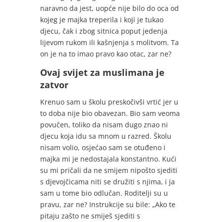
naravno da jest, uopće nije bilo do oca od
kojeg je majka treperila i koji je tukao
djecu, čak i zbog sitnica poput jedenja
lijevom rukom ili kašnjenja s molitvom. Ta
on je na to imao pravo kao otac, zar ne?
Ovaj svijet za muslimana je
zatvor
Krenuo sam u školu preskočivši vrtić jer u
to doba nije bio obavezan. Bio sam veoma
povučen, toliko da nisam dugo znao ni
djecu koja idu sa mnom u razred. Školu
nisam volio, osjećao sam se otuđeno i
majka mi je nedostajala konstantno. Kući
su mi pričali da ne smijem nipošto sjediti
s djevojčicama niti se družiti s njima, i ja
sam u tome bio odlučan. Roditelji su u
pravu, zar ne? Instrukcije su bile: „Ako te
pitaju zašto ne smiješ sjediti s