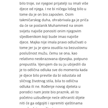
bilo troje, svi njegovi prijatelji su imali više
djece od njega. I ne bi ničega lošeg bilo u
tome da je on bio zaposlen. Osim
takmičarskog duha, ohrabrivala ga je priča
da će se poslanik Muhammed na onom
svijetu najviše ponositi onim njegovim
sljedbenikom koji bude imao najviše
djece. Majka nije imala pravo odlučivati o
tome jer ju je vjera osudila na bezuslovnu
poslušnost mužu, čemu se ona, kao
relativno neobrazovana djevojka, potpuno
prepustila. Vjerujem da su ju ubijedili da
je to odlična odluka sve do momenta kada
je djece bilo previše da bi odustala od
sličnog životnog stila, bila to odlična
odluka ili ne. Rođenje novog djeteta u
porodici nam jeste bio praznik, ali to
početno uzbuđenje neće othraniti dijete
niti će ga odgojiti i opremiti vještinama