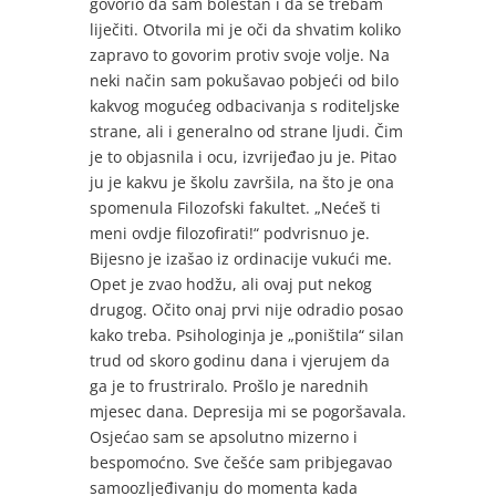
govorio da sam bolestan i da se trebam
liječiti. Otvorila mi je oči da shvatim koliko
zapravo to govorim protiv svoje volje. Na
neki način sam pokušavao pobjeći od bilo
kakvog mogućeg odbacivanja s roditeljske
strane, ali i generalno od strane ljudi. Čim
je to objasnila i ocu, izvrijeđao ju je. Pitao
ju je kakvu je školu završila, na što je ona
spomenula Filozofski fakultet. „Nećeš ti
meni ovdje filozofirati!“ podvrisnuo je.
Bijesno je izašao iz ordinacije vukući me.
Opet je zvao hodžu, ali ovaj put nekog
drugog. Očito onaj prvi nije odradio posao
kako treba. Psihologinja je „poništila“ silan
trud od skoro godinu dana i vjerujem da
ga je to frustriralo. Prošlo je narednih
mjesec dana. Depresija mi se pogoršavala.
Osjećao sam se apsolutno mizerno i
bespomoćno. Sve češće sam pribjegavao
samoozljeđivanju do momenta kada