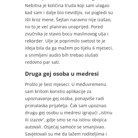
Nebitna je količina truda koji sam ulagao
kad sam i dalje bio nevidljiv, svi pogledi su
išli kroz mene. Šejtan naravno nije izašao,
no to je već planirao unaprijed. Pored
zvučnika je stavio bocu maslinovog ulja i
rekorder. Ulje je poprimilo svetost te je
ideja bila da ga mažem po tijelu 6 mjeseci,
a snimljeni audio bih trebao slušati
redovno par sati.
Druga gej osoba u medresi
Prošlo je šest mjeseci. U međuvremenu
sam krišom koristio aplikacije za
upoznavanje gej osoba, ponajviše radi
pronalaska prijatelja. Čak sam upoznao
drugu gej osobu u medresi igrajući „istinu
ili izazov“, gdje smo se na istinu obojica
autovali. Osjećaj samoće se smanjivao.
Savjetovali su me da lažem roditeljima i