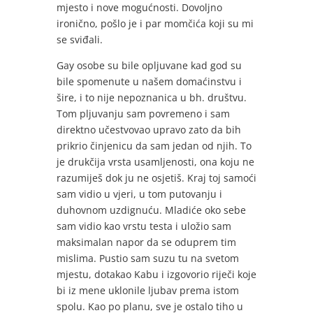
mjesto i nove mogućnosti. Dovoljno
ironično, pošlo je i par momčića koji su mi
se sviđali.
Gay osobe su bile opljuvane kad god su
bile spomenute u našem domaćinstvu i
šire, i to nije nepoznanica u bh. društvu.
Tom pljuvanju sam povremeno i sam
direktno učestvovao upravo zato da bih
prikrio činjenicu da sam jedan od njih. To
je drukčija vrsta usamljenosti, ona koju ne
razumiješ dok ju ne osjetiš. Kraj toj samoći
sam vidio u vjeri, u tom putovanju i
duhovnom uzdignuću. Mladiće oko sebe
sam vidio kao vrstu testa i uložio sam
maksimalan napor da se oduprem tim
mislima. Pustio sam suzu tu na svetom
mjestu, dotakao Kabu i izgovorio riječi koje
bi iz mene uklonile ljubav prema istom
spolu. Kao po planu, sve je ostalo tiho u