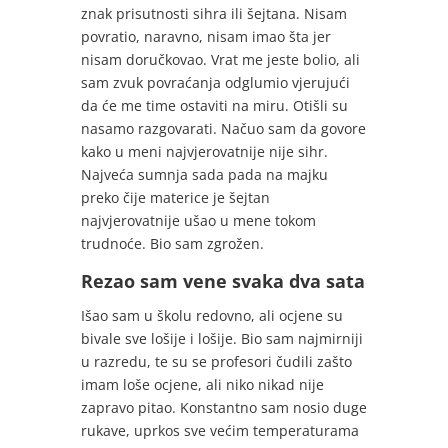
znak prisutnosti sihra ili šejtana. Nisam
povratio, naravno, nisam imao šta jer
nisam doručkovao. Vrat me jeste bolio, ali
sam zvuk povraćanja odglumio vjerujući
da će me time ostaviti na miru. Otišli su
nasamo razgovarati. Načuo sam da govore
kako u meni najvjerovatnije nije sihr.
Najveća sumnja sada pada na majku
preko čije materice je šejtan
najvjerovatnije ušao u mene tokom
trudnoće. Bio sam zgrožen.
Rezao sam vene svaka dva sata
Išao sam u školu redovno, ali ocjene su
bivale sve lošije i lošije. Bio sam najmirniji
u razredu, te su se profesori čudili zašto
imam loše ocjene, ali niko nikad nije
zapravo pitao. Konstantno sam nosio duge
rukave, uprkos sve većim temperaturama