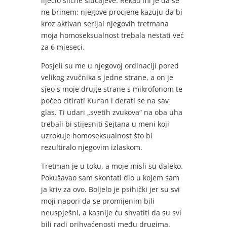
liječio slične slučajeve. Rekao mi je da se
ne brinem: njegove procjene kazuju da bi
kroz aktivan serijal njegovih tretmana
moja homoseksualnost trebala nestati već
za 6 mjeseci.
Posjeli su me u njegovoj ordinaciji pored
velikog zvučnika s jedne strane, a on je
sjeo s moje druge strane s mikrofonom te
počeo citirati Kur’an i derati se na sav
glas. Ti udari „svetih zvukova“ na oba uha
trebali bi stijesniti šejtana u meni koji
uzrokuje homoseksualnost što bi
rezultiralo njegovim izlaskom.
Tretman je u toku, a moje misli su daleko.
Pokušavao sam skontati dio u kojem sam
ja kriv za ovo. Boljelo je psihički jer su svi
moji napori da se promijenim bili
neuspješni, a kasnije ću shvatiti da su svi
bili radi prihvaćenosti među drugima.