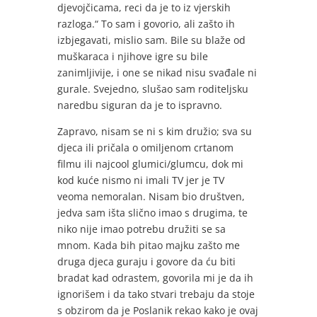
djevojčicama, reci da je to iz vjerskih
razloga.“ To sam i govorio, ali zašto ih
izbjegavati, mislio sam. Bile su blaže od
muškaraca i njihove igre su bile
zanimljivije, i one se nikad nisu svađale ni
gurale. Svejedno, slušao sam roditeljsku
naredbu siguran da je to ispravno.
Zapravo, nisam se ni s kim družio; sva su
djeca ili pričala o omiljenom crtanom
filmu ili najcool glumici/glumcu, dok mi
kod kuće nismo ni imali TV jer je TV
veoma nemoralan. Nisam bio društven,
jedva sam išta slično imao s drugima, te
niko nije imao potrebu družiti se sa
mnom. Kada bih pitao majku zašto me
druga djeca guraju i govore da ću biti
bradat kad odrastem, govorila mi je da ih
ignorišem i da tako stvari trebaju da stoje
s obzirom da je Poslanik rekao kako je ovaj