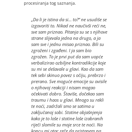
procesiranja tog saznanja.
„Da li je istina da si… to?“ ne usudiše se
izgovoriti to. Nikad ne naučivši reći ne,
sve sam priznao. Pitanja su se s njihove
strane slijevala jedna na drugo, a ja
sam sve i jednu misao priznao. Bili su
zgroženi i zgađeni. I ja sam bio
zgrožen. To je prvi put da sam uopće
verbalizirao ozbiljne kontradikcije koje
su mi se dešavale u glavi. Kao da sam
tek sebi skinuo povez s očiju, prebrzo i
prerano. Sve moguće emocije su ovisile
o njihovoj reakciji i nisam mogao
očekivati dobro. Štaviše, dočekao sam
traumu i haos u glavi. Mnogo su rekli
te noći, zadržali smo se satima u
zaključanoj sobi. Stotine objašnjenja
kako je to loše i stotine loše izabranih
riječi slomile su moje srce te noći. Na
koncu mi otac reče da pristanem na