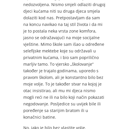
nedozvoljena. Nismo smjeli odlaziti drugoj
djeci kućama niti su druga djeca smjela
dolaziti kod nas. Pretpostavljam da sam
na koncu navikao na taj stil života i da mi
je to postala neka vrsta zone komfora,
jasno se odražavajući na moje socijalne
vještine. Mimo škole sam išao u određene
selefijske mektebe koje su održavali u
privatnim kućama, i bio sam poprilično
marljiv tamo. To vjersko „školovanje“
također je trajalo godinama, uporedo s
pravom školom, ali je konstantno bilo bez
moje volje. To je također stvar na kojoj je
otac insistirao, ali mu mi djeca nismo
mogli reći ne ili na bilo koji način pokazati
negodovanje. Posljedice su uvijek bile ili
poređenje sa starijim bratom ili u
konačnici batine.
No, iako je bilo bez vlastite volje,