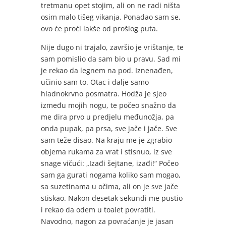
tretmanu opet stojim, ali on ne radi ništa
osim malo tišeg vikanja. Ponadao sam se,
ovo će proći lakše od prošlog puta.
Nije dugo ni trajalo, završio je vrištanje, te
sam pomislio da sam bio u pravu. Sad mi
je rekao da legnem na pod. Iznenađen,
učinio sam to. Otac i dalje samo
hladnokrvno posmatra. Hodža je sjeo
između mojih nogu, te počeo snažno da
me dira prvo u predjelu međunožja, pa
onda pupak, pa prsa, sve jače i jače. Sve
sam teže disao. Na kraju me je zgrabio
objema rukama za vrat i stisnuo, iz sve
snage vičući: „Izađi šejtane, izađi!“ Počeo
sam ga gurati nogama koliko sam mogao,
sa suzetinama u očima, ali on je sve jače
stiskao. Nakon desetak sekundi me pustio
i rekao da odem u toalet povratiti.
Navodno, nagon za povraćanje je jasan