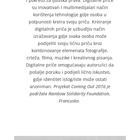
i pokretu za ljudska prava. Digitalne priče
su inovativan i multimedijalan način
korištenja tehnologije gdje osoba u
potpunosti kreira svoju priču. Kreiranje
digitalnih priča je uzbudljiv način
izražavanja gdje svaka osoba može
podijeliti svoju ličnu priču kroz
kombinovanje elemenata fotografije,
crteža, filma, muzike i kreativnog pisanja.
Digitalne priče omogućavaju autoru/ici da
pošalje poruku i podijeli lično iskustvo,
gdje identitet istog/iste može ostati
anoniman.
Projekat Coming Out 2016 je
podržala Rainbow Solidarity Foundation,
Francuska.