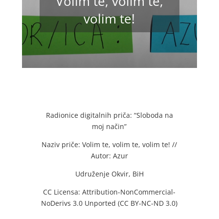
Volim te, volim te,
volim te!
Radionice digitalnih priča: “Sloboda na
moj način”
Naziv priče: Volim te, volim te, volim te! //
Autor: Azur
Udruženje Okvir, BiH
CC Licensa: Attribution-NonCommercial-
NoDerivs 3.0 Unported (CC BY-NC-ND 3.0)