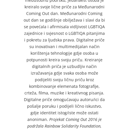
međusobnu podršku, jedanaest osoba je
kreiralo svoje lične priče za Međunarodni
Coming Out dan. Međunarodni Coming
out dan se godišnje obilježava i slavi da bi
se povećala i afirmisala vidljivost LGBTIQA
zajednice i svjesnost o LGBTIQA pitanjima
i pokretu za ljudska prava. Digitalne priče
su inovativan i multimedijalan način
korištenja tehnologije gdje osoba u
potpunosti kreira svoju priču. Kreiranje
digitalnih priča je uzbudljiv način
izražavanja gdje svaka osoba može
podijeliti svoju ličnu priču kroz
kombinovanje elemenata fotografije,
crteža, filma, muzike i kreativnog pisanja.
Digitalne priče omogućavaju autoru/ici da
pošalje poruku i podijeli lično iskustvo,
gdje identitet istog/iste može ostati
anoniman.
Projekat Coming Out 2016 je
podržala Rainbow Solidarity Foundation,